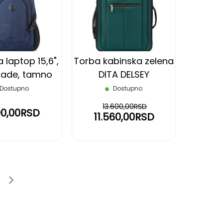
LISTU
LISTU
ŽELJA
ŽELJA
 laptop 15,6",
Torba kabinska zelena
rade, tamno
DITA DELSEY
vigator Delsey
Dostupno
Dostupno
13.600,00RSD
00,00RSD
11.560,00RSD
age
e
Page
Sledeće