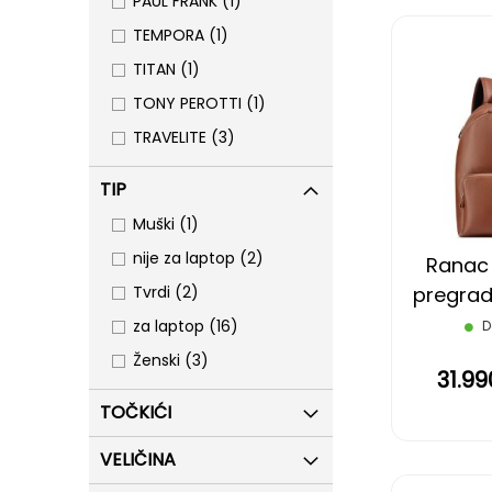
item
PAUL FRANK
1
item
TEMPORA
1
item
TITAN
1
item
TONY PEROTTI
1
items
TRAVELITE
3
TIP
item
Muški
1
items
nije za laptop
2
Ranac 
items
pregrad
Tvrdi
2
cuir gr
items
za laptop
16
D
items
Ženski
3
31.9
TOČKIĆI
VELIČINA