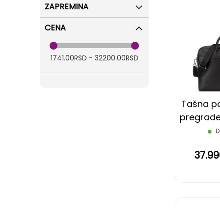
ZAPREMINA
CENA
1741.00RSD - 32200.00RSD
Tašna p
pregrade
Le cuir g
D
37.9