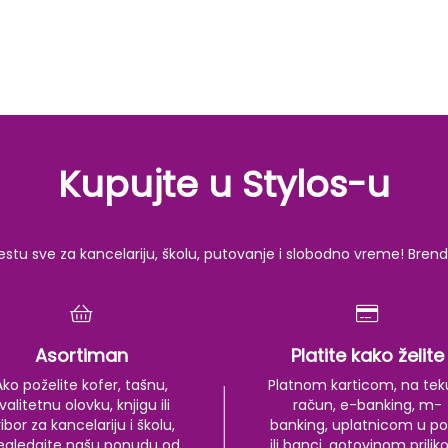
Kupujte u Stylos-u
u sve za kancelariju, školu, putovanje i slobodno vreme! Brendov
Asortiman
Platite kako želite
Ako poželite kofer, tašnu,
Platnom karticom, na tek
valitetnu olovku, knjigu ili
račun, e-banking, m-
ibor za kancelariju i školu,
banking, uplatnicom u po
egledajte našu ponudu od
ili banci, gotovinom prili