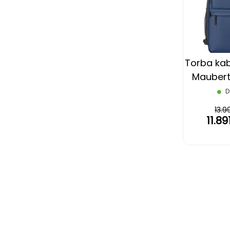
Torba kab
Maubert 
D
13.9
11.8