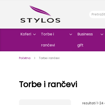
Koferi
Torbe i
Business
rančevi
gift
Početna
Torbe i rančevi
Torbe i rančevi
rezultati
1
-
24