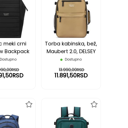
NA
NA
LISTU
LISTU
ŽELJA
ŽELJA
 meki crni
Torba kabinska, bež,
w Backpack
Maubert 2.0, DELSEY
Delsey
Dostupno
Dostupno
.990,00RSD
13.990,00RSD
591,50RSD
11.891,50RSD
DODAJ
DODAJ
NA
NA