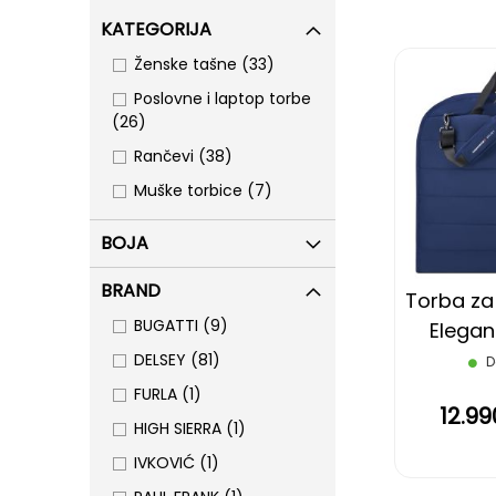
KATEGORIJA
items
Ženske tašne
33
Poslovne i laptop torbe
items
26
items
Rančevi
38
items
Muške torbice
7
BOJA
BRAND
Torba za
items
BUGATTI
9
Elegan
items
DELSEY
81
D
item
FURLA
1
12.9
item
HIGH SIERRA
1
item
IVKOVIĆ
1