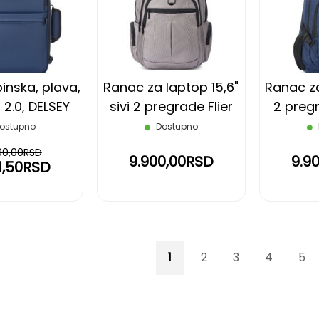
LISTU
LISTU
ŽELJA
ŽELJA
inska, plava,
Ranac za laptop 15,6"
Ranac za
2.0, DELSEY
sivi 2 pregrade Flier
2 preg
DELSEY
plavi, Na
ostupno
Dostupno
90,00RSD
9.900,00RSD
9.9
91,50RSD
Page
You're currently reading p
Page
Page
Page
Pag
1
2
3
4
5