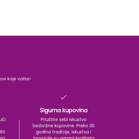
i koje volite!
Sigurna kupovina
ući
Priuštite sebi iskustvo
bezbrižne kupovine. Preko 30
šti
godina tradicije, iskustva i
kom
inovacije su garant kvaliteta