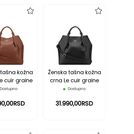
DODAJ
DODAJ
NA
NA
LISTU
LISTU
ŽELJA
ŽELJA
 tašna kožna
Ženska tašna kožna
e cuir graine
crna Le cuir graine
DELSEY
DELSEY
Dostupno
Dostupno
90,00RSD
31.990,00RSD