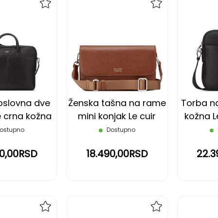
DODAJ
DODAJ
NA
NA
LISTU
LISTU
ŽELJA
ŽELJA
oslovna dve
Ženska tašna na rame
Torba n
 crna kožna
mini konjak Le cuir
kožna L
raine DELSEY
graine DELSEY
ostupno
Dostupno
90,00RSD
18.490,00RSD
22.3