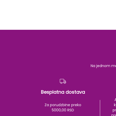
Na jednom mest
Besplatna dostava
Za porudzbine preko
k
5000,00 RSD
pr
pr