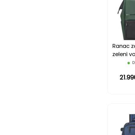
Ranac za
zeleni 
Turenne 
D
21.9