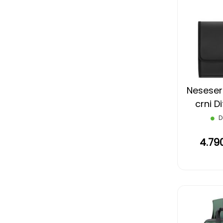
Neseser
crni D
D
4.79