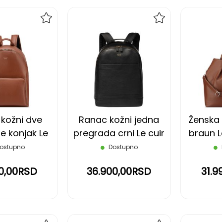
DODAJ
DODAJ
NA
NA
LISTU
LISTU
ŽELJA
ŽELJA
kožni dve
Ranac kožni jedna
Ženska
e konjak Le
pregrada crni Le cuir
braun L
aine DELSEY
graine
ostupno
Dostupno
90,00RSD
36.900,00RSD
31.9