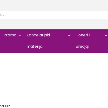
Promo
Kancelarijski
Toneri i
materijal
uredjaji
od
102