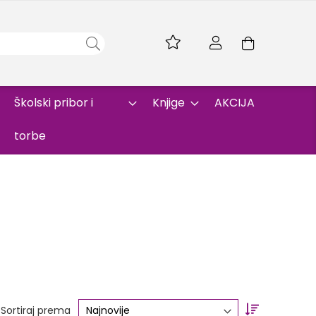
Skip
to
Korpa
Content
Školski pribor i
Knjige
AKCIJA
torbe
Set
Sortiraj prema