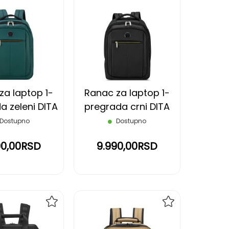
DODAJ
DODAJ
NA
NA
LISTU
LISTU
ŽELJA
ŽELJA
za laptop 1-
Ranac za laptop 1-
a zeleni DITA
pregrada crni DITA
DELSEY
DELSEY
Dostupno
Dostupno
90,00RSD
9.990,00RSD
DODAJ
DODAJ