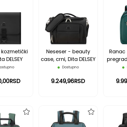
DODAJ
DODAJ
NA
NA
LISTU
LISTU
ŽELJA
ŽELJA
 kozmetički
Neseser - beauty
Ranac 
ita DELSEY
case, crni, Dita DELSEY
pregrad
ostupno
Dostupno
0,00RSD
9.249,96RSD
9.9
DODAJ
DODAJ