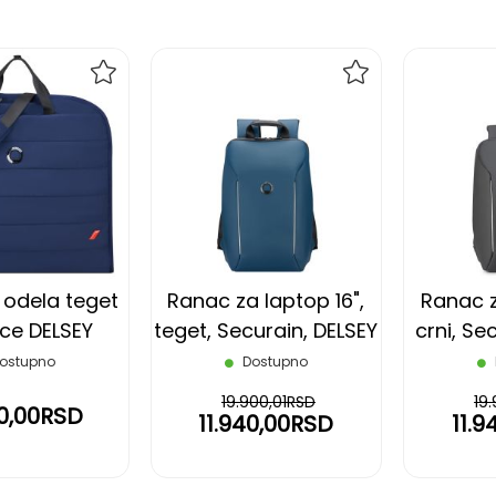
DODAJ
DODAJ
NA
NA
LISTU
LISTU
ŽELJA
ŽELJA
 odela teget
Ranac za laptop 16",
Ranac z
ce DELSEY
teget, Securain, DELSEY
crni, Se
ostupno
Dostupno
19.900,01RSD
19
90,00RSD
11.940,00RSD
11.