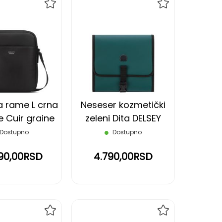
DODAJ
DODAJ
NA
NA
LISTU
LISTU
ŽELJA
ŽELJA
a rame L crna
Neseser kozmetički
e Cuir graine
zeleni Dita DELSEY
DELSEY
Dostupno
Dostupno
90,00RSD
4.790,00RSD