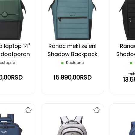
NA
NA
LISTU
LISTU
ŽELJA
ŽELJA
 laptop 14"
Ranac meki zeleni
Ranac
vodootporan
Shadow Backpack
Shado
soft DELSEY
Delsey
ostupno
Dostupno
15
90,00RSD
15.990,00RSD
13.
DODAJ
DODAJ
NA
NA