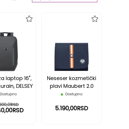
Ascending
Direction
DODAJ
DODAJ
NA
NA
LISTU
LISTU
ŽELJA
ŽELJA
a laptop 16",
Neseser kozmetički
curain, DELSEY
plavi Maubert 2.0
Roland Garros DELSEY
Dostupno
Dostupno
.900,01RSD
5.190,00RSD
940,00RSD