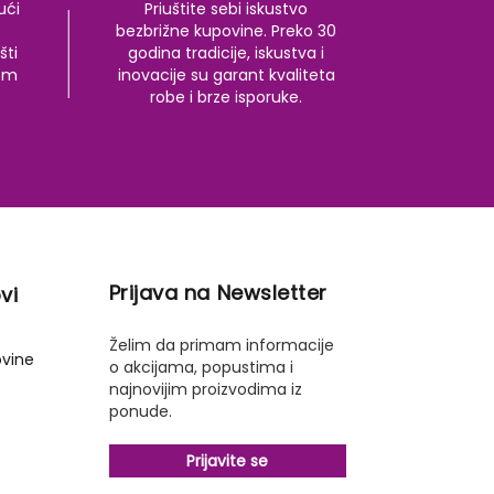
ući
Priuštite sebi iskustvo
bezbrižne kupovine. Preko 30
šti
godina tradicije, iskustva i
kom
inovacije su garant kvaliteta
robe i brze isporuke.
Prijava na Newsletter
vi
Želim da primam informacije
ovine
o akcijama, popustima i
najnovijim proizvodima iz
ponude.
Prijavite se