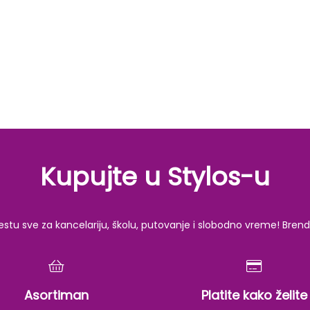
Kupujte u Stylos-u
u sve za kancelariju, školu, putovanje i slobodno vreme! Brendov
Asortiman
Platite kako želite