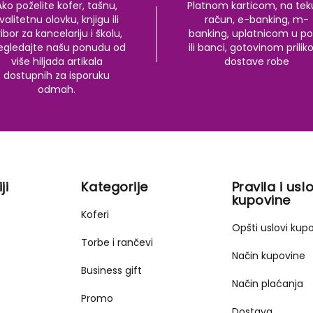
Ako poželite kofer, tašnu,
Platnom karticom, na tek
valitetnu olovku, knjigu ili
račun, e-banking, m-
ibor za kancelariju i školu,
banking, uplatnicom u po
egledajte našu ponudu od
ili banci, gotovinom prili
više hiljada artikala
dostave robe
dostupnih za isporuku
odmah.
ji
Kategorije
Pravila i uslo
kupovine
Koferi
Opšti uslovi kup
Torbe i rančevi
Način kupovine
Business gift
Način plaćanja
Promo
Dostava