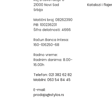
21000 Novi Sad
Katalozi i flajer
Srbija
Matični broj: 08262390
PIB: 100236231
Šifra delatnosti: 4666
Račun Banca Intesa:
160-106250-68
Radno vreme:
Radnim danima: 8.00-
16.00h
Telefon: 021 382 62 82
Mobilni: 063 54 84 45
E-mail:
prodaja@stylos.rs