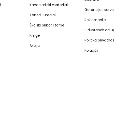
i
Kancelarijski materijal
Garancija i servi
Toneri i uredjaji
Reklamacije
Školski pribor i torbe
Odustanak od u
Knjige
Politika privatnos
Akcija
Kolačići