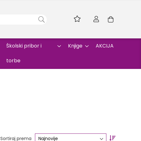
Skip
to
Korpa
Content
Školski pribor i
Knjige
AKCIJA
torbe
Set
Sortiraj prema