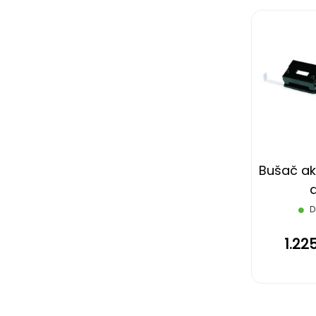
Bušač ak
d
D
1.22