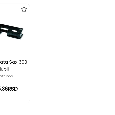
DODAJ
NA
LISTU
ŽELJA
ata Sax 300
upli
ostupno
5,36RSD