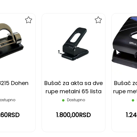
DODAJ
DODAJ
NA
NA
LISTU
LISTU
ŽELJA
ŽELJA
8215 Dohen
Bušač za akta sa dve
Bušač z
rupe metalni 65 lista
rupe meta
OFFICE DEPOT
plavo 
ostupno
Dostupno
,60RSD
1.800,00RSD
1.2