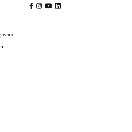
s
govora
ti