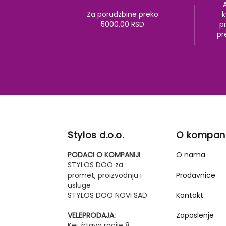
Za porudzbine preko
k
5000,00 RSD
pr
pr
Stylos d.o.o.
O kompani
PODACI O KOMPANIJI
O nama
STYLOS DOO za
promet, proizvodnju i
Prodavnice
usluge
STYLOS DOO NOVI SAD
Kontakt
VELEPRODAJA:
Zaposlenje
Kej žrtava racije 8