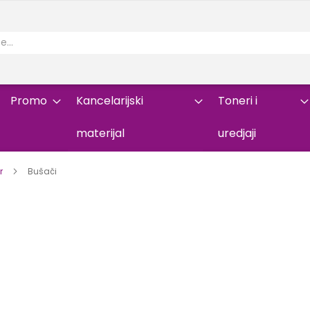
Promo
Kancelarijski
Toneri i
materijal
uredjaji
or
Bušači