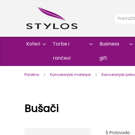
Koferi
Torbe i
Business
rančevi
gift
Početna
Kancelarijski materijal
Kancelarijski prib
Bušači
5
Proizvoda