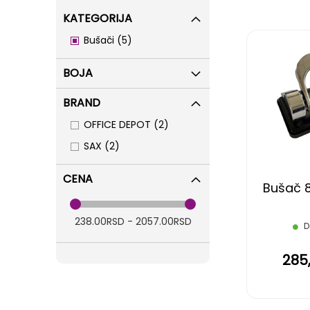
KATEGORIJA
items
Bušači
5
BOJA
BRAND
items
OFFICE DEPOT
2
items
SAX
2
CENA
Bušač 
238.00RSD - 2057.00RSD
D
285