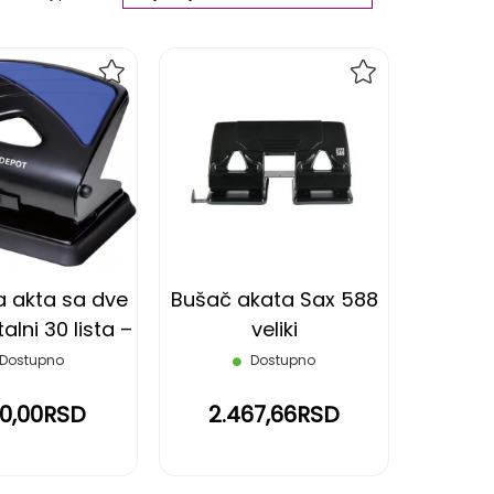
Ascending
Direction
DODAJ
DODAJ
NA
NA
LISTU
LISTU
ŽELJA
ŽELJA
a akta sa dve
Bušač akata Sax 588
lni 30 lista –
veliki
crni OFFICE
Dostupno
Dostupno
DEPOT
40,00RSD
2.467,66RSD