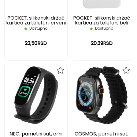
POCKET, silikonski držač
POCKET, silikonski držač
kartica za telefon, crveni
kartica za telefon, beli
Dostupno
Dostupno
22,50RSD
20,39RSD
DODAJ
DOD
NA
NA
LISTU
LIST
ŽELJA
ŽELJ
NEO, pametni sat, crni
COSMOS, pametni sat,