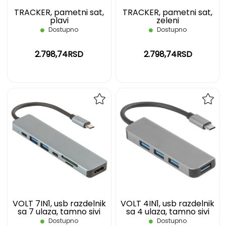
TRACKER, pametni sat,
TRACKER, pametni sat,
plavi
zeleni
Dostupno
Dostupno
2.798,74RSD
2.798,74RSD
DODAJ
DOD
NA
NA
LISTU
LIST
ŽELJA
ŽELJ
VOLT 7IN1, usb razdelnik
VOLT 4IN1, usb razdelnik
sa 7 ulaza, tamno sivi
sa 4 ulaza, tamno sivi
Dostupno
Dostupno