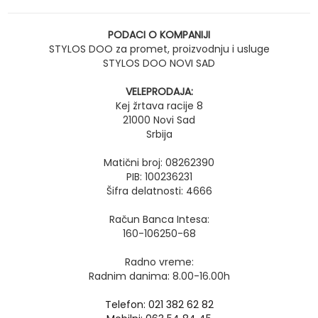
PODACI O KOMPANIJI
STYLOS DOO za promet, proizvodnju i usluge
STYLOS DOO NOVI SAD
VELEPRODAJA:
Kej žrtava racije 8
21000 Novi Sad
Srbija
Matični broj: 08262390
PIB: 100236231
Šifra delatnosti: 4666
Račun Banca Intesa:
160-106250-68
Radno vreme:
Radnim danima: 8.00-16.00h
Telefon: 021 382 62 82