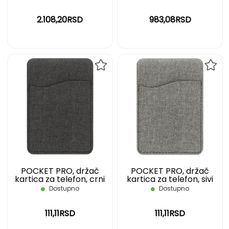
2.108,20RSD
983,08RSD
DODAJ
DOD
NA
NA
LISTU
LIST
ŽELJA
ŽELJ
POCKET PRO, držač
POCKET PRO, držač
kartica za telefon, crni
kartica za telefon, sivi
Dostupno
Dostupno
111,11RSD
111,11RSD