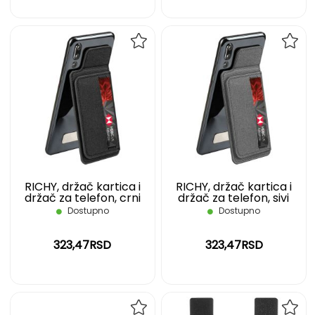
DODAJ
DOD
NA
NA
LISTU
LIST
ŽELJA
ŽELJ
RICHY, držač kartica i
RICHY, držač kartica i
držač za telefon, crni
držač za telefon, sivi
Dostupno
Dostupno
323,47RSD
323,47RSD