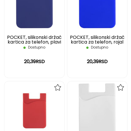
LISTU
LIST
ŽELJA
ŽELJ
POCKET, silikonski držač
POCKET, silikonski držač
kartica za telefon, plavi
kartica za telefon, rojal
plavi
Dostupno
Dostupno
20,39RSD
20,39RSD
DODAJ
DOD
NA
NA
LISTU
LIST
ŽELJA
ŽELJ