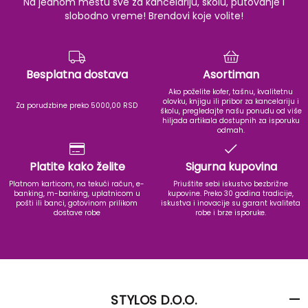
Na jednom mestu sve za kancelariju, školu, putovanje i
slobodno vreme! Brendovi koje volite!
Besplatna dostava
Asortiman
Ako poželite kofer, tašnu, kvalitetnu
olovku, knjigu ili pribor za kancelariju i
Za porudzbine preko 5000,00 RSD
školu, pregledajte našu ponudu od više
hiljada artikala dostupnih za isporuku
odmah.
Platite kako želite
Sigurna kupovina
Platnom karticom, na tekući račun, e-
Priuštite sebi iskustvo bezbrižne
banking, m-banking, uplatnicom u
kupovine. Preko 30 godina tradicije,
pošti ili banci, gotovinom prilikom
iskustva i inovacije su garant kvaliteta
dostave robe
robe i brze isporuke.
STYLOS D.O.O.