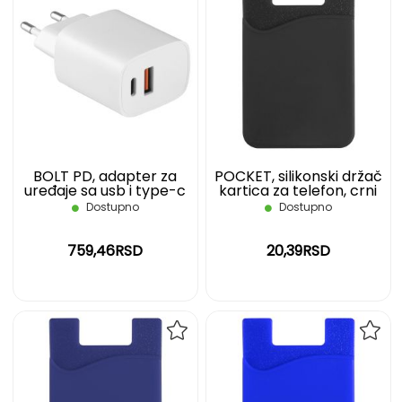
DODAJ
DOD
NA
NA
LISTU
LIST
ŽELJA
ŽELJ
BOLT PD, adapter za
POCKET, silikonski držač
uređaje sa usb i type-c
kartica za telefon, crni
izlazom, beli
Dostupno
Dostupno
759,46RSD
20,39RSD
DODAJ
DOD
NA
NA