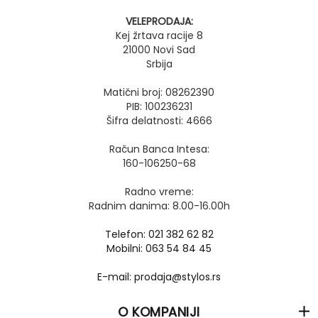
VELEPRODAJA:
Kej žrtava racije 8
21000 Novi Sad
Srbija
Matični broj: 08262390
PIB: 100236231
Šifra delatnosti: 4666
Račun Banca Intesa:
160-106250-68
Radno vreme:
Radnim danima: 8.00-16.00h
Telefon: 021 382 62 82
Mobilni: 063 54 84 45
E-mail: prodaja@stylos.rs
O KOMPANIJI