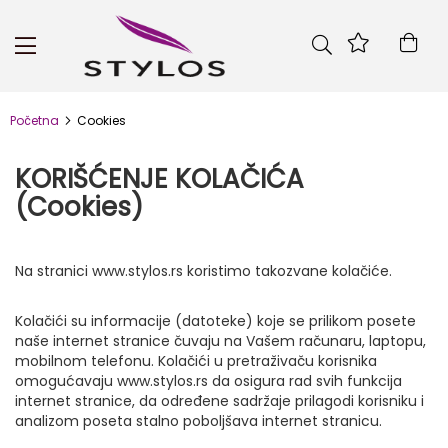
Skip
to
Kor
Content
Početna
Cookies
KORIŠĆENJE KOLAČIĆA
(Cookies)
Na stranici www.stylos.rs koristimo takozvane kolačiće.
Kolačići su informacije (datoteke) koje se prilikom posete
naše internet stranice čuvaju na Vašem računaru, laptopu,
mobilnom telefonu. Kolačići u pretraživaču korisnika
omogućavaju www.stylos.rs da osigura rad svih funkcija
internet stranice, da određene sadržaje prilagodi korisniku i
analizom poseta stalno poboljšava internet stranicu.