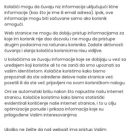
Kolačići mogu da čuvaju niz informacija uključujući lične
informacije (kao što je ime ili email adresa). Ipak, ove
informacije mogu biti sačuvane samo ako korisnik
omogući.
Web stranice ne mogu da dobiju pristup informacijama za
koje im korisnik nije dao dozvolu i ne mogu da pristupe
drugim podacima na računaru korisnika. Zadate aktivnosti
čuvanja i slanja kolačića korisnicima nisu vidljive.
U kolačićima se čuvaju informacije koje se dobijaju u vezi sa
uređajem koji koristite ali to ne zanči da smo upoznati sa
vašim identitetom. Kolačiće koristimo kako bismo
prepoznali da ste određene delove naše stranice već
posetili ili da ste već prijavljeni na svom korisničkom nalogu.
Oni se automatski brišu nakon što napustite našu internet
stranicu. Kolačiće koristimo kako bismo statistički
evidentirali korišćenje naše internet stranice, i to u cilju
optimizacije ponude i prikaza informacija koje su
prilagođene Vašim interesovanjima.
Ukoliko ne želite da naš websajt ima pristup Vašim