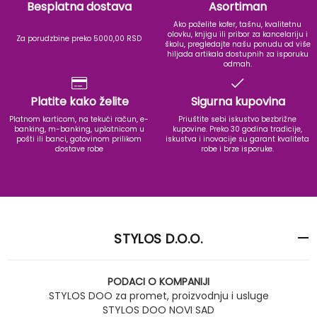
Besplatna dostava
Asortiman
Ako poželite kofer, tašnu, kvalitetnu
olovku, knjigu ili pribor za kancelariju i
Za porudzbine preko 5000,00 RSD
školu, pregledajte našu ponudu od više
hiljada artikala dostupnih za isporuku
odmah.
Platite kako želite
Sigurna kupovina
Platnom karticom, na tekući račun, e-
Priuštite sebi iskustvo bezbrižne
banking, m-banking, uplatnicom u
kupovine. Preko 30 godina tradicije,
pošti ili banci, gotovinom prilikom
iskustva i inovacije su garant kvaliteta
dostave robe
robe i brze isporuke.
STYLOS D.O.O.
PODACI O KOMPANIJI
STYLOS DOO za promet, proizvodnju i usluge
STYLOS DOO NOVI SAD