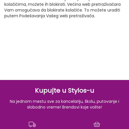
kolačićima, možete ih blokirati. Većina web pretraživačara
Vam omogućava da blokirate kolačiće. To možete uraditi
putem Podešavanja Vašeg web pretraživača.
Kupujte u Stylos-u
Na jednom mestu sve za kancelariju, školu, putovanje i
slobodno vreme! Brendovi koje volite!