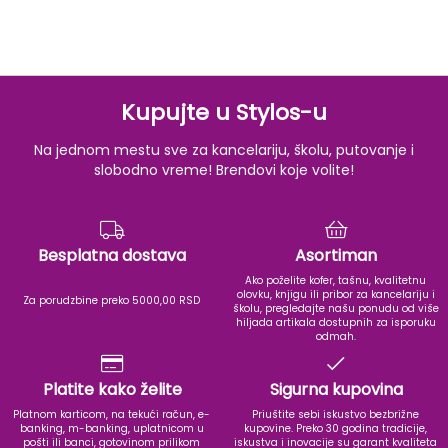
Kupujte u Stylos-u
Na jednom mestu sve za kancelariju, školu, putovanje i
slobodno vreme! Brendovi koje volite!
Besplatna dostava
Asortiman
Ako poželite kofer, tašnu, kvalitetnu
olovku, knjigu ili pribor za kancelariju i
Za porudzbine preko 5000,00 RSD
školu, pregledajte našu ponudu od više
hiljada artikala dostupnih za isporuku
odmah.
Platite kako želite
Sigurna kupovina
Platnom karticom, na tekući račun, e-
Priuštite sebi iskustvo bezbrižne
banking, m-banking, uplatnicom u
kupovine. Preko 30 godina tradicije,
pošti ili banci, gotovinom prilikom
iskustva i inovacije su garant kvaliteta