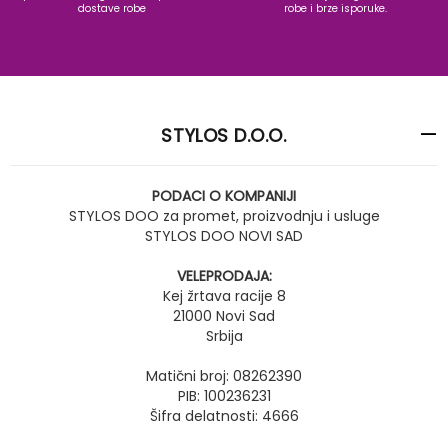
dostave robe
robe i brze isporuke.
STYLOS D.O.O.
PODACI O KOMPANIJI
STYLOS DOO za promet, proizvodnju i usluge
STYLOS DOO NOVI SAD
VELEPRODAJA:
Kej žrtava racije 8
21000 Novi Sad
Srbija
Matični broj: 08262390
PIB: 100236231
Šifra delatnosti: 4666