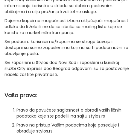
informisanje korisnika u skladu sa dobrim poslovnim
običajima i u cilju pružanja kvalitetne usluge.
Dajemo kupcima mogućnost izbora uključujući mogućnost
odluke da li žele ili ne da se izbrišu sa mailing lista koje se
koriste za marketinške kampanje.
Svi podaci o korisnicima/kupcima se strogo čuvaju i
dostupni su samo zaposlenima kojima su ti podaci nužni za
obavljanje posla.
Svi zaposleni u Stylos doo Novi Sad i zaposleni u kuriskoj
službi City express doo Beograd odgovorni su za poštovanje
načela zaštite privatnosti.
Vaša prava:
Pravo da povučete saglasnost o obradi vaših ličnih
podataka koje ste podelili na sajtu stylos.rs
Pravo na pristup Vašim podacima koje poseduje i
obrađuje stylos.rs