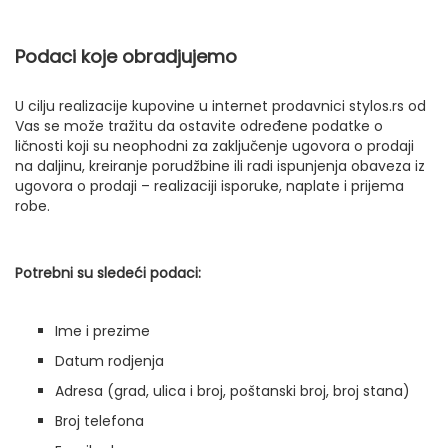
Podaci koje obradjujemo
U cilju realizacije kupovine u internet prodavnici stylos.rs od
Vas se može tražitu da ostavite određene podatke o
ličnosti koji su neophodni za zaključenje ugovora o prodaji
na daljinu, kreiranje porudžbine ili radi ispunjenja obaveza iz
ugovora o prodaji – realizaciji isporuke, naplate i prijema
robe.
Potrebni su sledeći podaci:
Ime i prezime
Datum rodjenja
Adresa (grad, ulica i broj, poštanski broj, broj stana)
Broj telefona