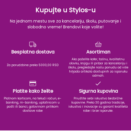
Kupujte u Stylos-u
Na jednom mestu sve za kancelariju, školu, putovanje i
slobodno vreme! Brendovi koje volite!
Besplatna dostava
Asortiman
Ako poželite kofer, tašnu, kvalitetnu
olovku, knjigu ili pribor za kancelariju i
Za porudzbine preko 5000,00 RSD
školu, pregledajte našu ponudu od više
hiljada artikala dostupnih za isporuku
odmah.
Platite kako želite
Sigurna kupovina
Platnom karticom, na tekući račun, e-
Priuštite sebi iskustvo bezbrižne
banking, m-banking, uplatnicom u
kupovine. Preko 30 godina tradicije,
pošti ili banci, gotovinom prilikom
iskustva i inovacije su garant kvaliteta
dostave robe
robe i brze isporuke.