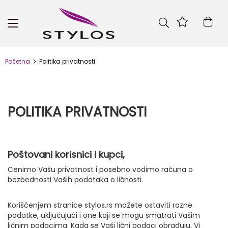
Skip
to
Kor
Content
Početna
Politika privatnosti
POLITIKA PRIVATNOSTI
Poštovani korisnici i kupci,
Cenimo Vašu privatnost i posebno vodimo računa o
bezbednosti Vaših podataka o ličnosti.
Korišćenjem stranice stylos.rs možete ostaviti razne
podatke, uključujući i one koji se mogu smatrati Vašim
ličnim podacima. Kada se Vaši lični podaci obrađuju, Vi