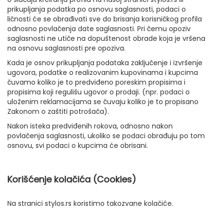
prikupljanja podatka po osnovu saglasnosti, podaci o
ličnosti će se obrađivati sve do brisanja korisničkog profila
odnosno povlačenja date saglasnosti. Pri čemu opoziv
saglasnosti ne utiče na dopuštenost obrade koja je vršena
na osnovu saglasnosti pre opoziva.
Kada je osnov prikupljanja podataka zaključenje i izvršenje
ugovora, podatke o realizovanim kupovinama i kupcima
čuvamo koliko je to predviđeno poreskim propisima i
propisima koji regulišu ugovor o prodaji. (npr. podaci o
uloženim reklamacijama se čuvaju koliko je to propisano
Zakonom o zaštiti potrošača).
Nakon isteka predviđenih rokova, odnosno nakon
povlačenja saglasnosti, ukoliko se podaci obrađuju po tom
osnovu, svi podaci o kupcima će obrisani.
Korišćenje kolačića (Cookies)
Na stranici stylos.rs koristimo takozvane kolačiće.