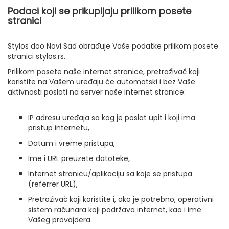
Podaci koji se prikupljaju prilikom posete
stranici
Stylos doo Novi Sad obrađuje Vaše podatke prilikom posete
stranici stylos.rs.
Prilikom posete naše internet stranice, pretraživač koji
koristite na Vašem uređaju će automatski i bez Vaše
aktivnosti poslati na server naše internet stranice:
IP adresu uređaja sa kog je poslat upit i koji ima
pristup internetu,
Datum i vreme pristupa,
Ime i URL preuzete datoteke,
Internet stranicu/aplikaciju sa koje se pristupa
(referrer URL),
Pretraživač koji koristite i, ako je potrebno, operativni
sistem računara koji podržava internet, kao i ime
Vašeg provajdera.