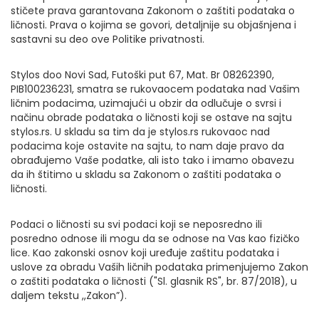
stičete prava garantovana Zakonom o zaštiti podataka o
ličnosti. Prava o kojima se govori, detaljnije su objašnjena i
sastavni su deo ove Politike privatnosti.
Stylos doo Novi Sad, Futoški put 67, Mat. Br 08262390,
PIB100236231, smatra se rukovaocem podataka nad Vašim
ličnim podacima, uzimajući u obzir da odlučuje o svrsi i
načinu obrade podataka o ličnosti koji se ostave na sajtu
stylos.rs. U skladu sa tim da je stylos.rs rukovaoc nad
podacima koje ostavite na sajtu, to nam daje pravo da
obrađujemo Vaše podatke, ali isto tako i imamo obavezu
da ih štitimo u skladu sa Zakonom o zaštiti podataka o
ličnosti.
Podaci o ličnosti su svi podaci koji se neposredno ili
posredno odnose ili mogu da se odnose na Vas kao fizičko
lice. Kao zakonski osnov koji uređuje zaštitu podataka i
uslove za obradu Vaših ličnih podataka primenjujemo Zakon
o zaštiti podataka o ličnosti ("Sl. glasnik RS", br. 87/2018), u
daljem tekstu ,,Zakon”).