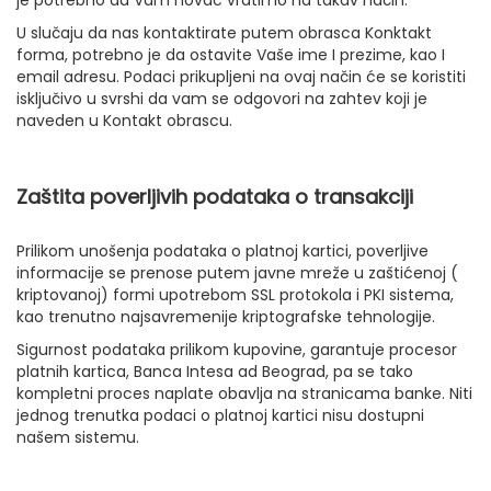
U slučaju da nas kontaktirate putem obrasca Konktakt
forma, potrebno je da ostavite Vaše ime I prezime, kao I
email adresu. Podaci prikupljeni na ovaj način će se koristiti
isključivo u svrshi da vam se odgovori na zahtev koji je
naveden u Kontakt obrascu.
Zaštita poverljivih podataka o transakciji
Prilikom unošenja podataka o platnoj kartici, poverljive
informacije se prenose putem javne mreže u zaštićenoj (
kriptovanoj) formi upotrebom SSL protokola i PKI sistema,
kao trenutno najsavremenije kriptografske tehnologije.
Sigurnost podataka prilikom kupovine, garantuje procesor
platnih kartica, Banca Intesa ad Beograd, pa se tako
kompletni proces naplate obavlja na stranicama banke. Niti
jednog trenutka podaci o platnoj kartici nisu dostupni
našem sistemu.