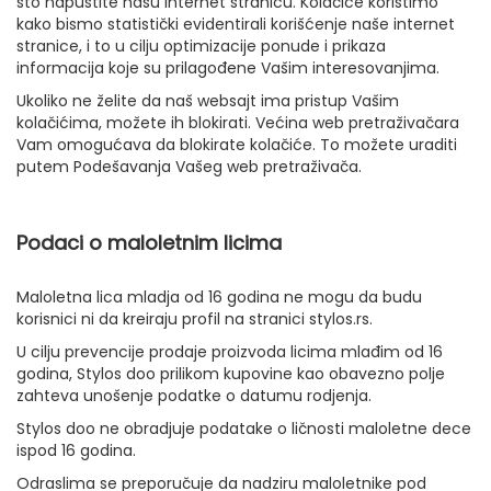
što napustite našu internet stranicu. Kolačiće koristimo
kako bismo statistički evidentirali korišćenje naše internet
stranice, i to u cilju optimizacije ponude i prikaza
informacija koje su prilagođene Vašim interesovanjima.
Ukoliko ne želite da naš websajt ima pristup Vašim
kolačićima, možete ih blokirati. Većina web pretraživačara
Vam omogućava da blokirate kolačiće. To možete uraditi
putem Podešavanja Vašeg web pretraživača.
Podaci o maloletnim licima
Maloletna lica mladja od 16 godina ne mogu da budu
korisnici ni da kreiraju profil na stranici stylos.rs.
U cilju prevencije prodaje proizvoda licima mlađim od 16
godina, Stylos doo prilikom kupovine kao obavezno polje
zahteva unošenje podatke o datumu rodjenja.
Stylos doo ne obradjuje podatake o ličnosti maloletne dece
ispod 16 godina.
Odraslima se preporučuje da nadziru maloletnike pod