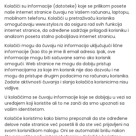
Kolačići su informacije (datoteke) koje se prilikom posete
naše internet stranice čuvaju na Vašem računaru, laptopu,
mobilnom telefonu. Kolačići u pretraživaču korisnika
omogućavaju www.stylos.rs da osigura rad svih funkcija
internet stranice, da određene sadržaje prilagodi korisniku i
analizom poseta stalno poboljšava internet stranicu.
Kolačići mogu da čuvaju niz informacija uključujući lične
informacije (kao što je ime ili email adresa. Ipak, ove
informacije mogu biti sačuvane samo ako korisnik
omogući. Web stranice ne mogu da dobiju pristup
informacijama za koje im korisnik nije dao dozvolu i ne
mogu da pristupe drugim podacima na računaru korisnika.
Zadate aktivnosti čuvanja i slanja kolačića korisnicima nisu
vidljive.
U kolačićima se čuvaju informacije koje se dobijaju u vezi sa
uređajem koji koristite ali to ne zanči da smo upoznati sa
vašim identitetom.
Kolačiće koristimo kako bismo prepoznali da ste određene
delove naše stranice već posetili ili da ste već prijavljeni na
svom korisničkom nalogu. Oni se automatski brišu nakon