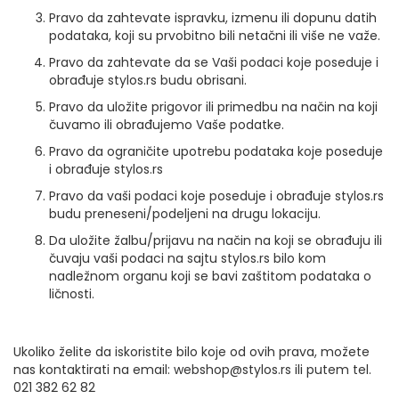
Pravo da zahtevate ispravku, izmenu ili dopunu datih
podataka, koji su prvobitno bili netačni ili više ne važe.
Pravo da zahtevate da se Vaši podaci koje poseduje i
obrađuje stylos.rs budu obrisani.
Pravo da uložite prigovor ili primedbu na način na koji
čuvamo ili obrađujemo Vaše podatke.
Pravo da ograničite upotrebu podataka koje poseduje
i obrađuje stylos.rs
Pravo da vaši podaci koje poseduje i obrađuje stylos.rs
budu preneseni/podeljeni na drugu lokaciju.
Da uložite žalbu/prijavu na način na koji se obrađuju ili
čuvaju vaši podaci na sajtu stylos.rs bilo kom
nadležnom organu koji se bavi zaštitom podataka o
ličnosti.
Ukoliko želite da iskoristite bilo koje od ovih prava, možete
nas kontaktirati na email: webshop@stylos.rs ili putem tel.
021 382 62 82