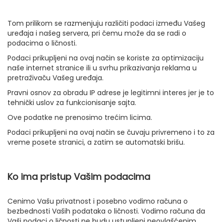
Tom prilikom se razmenjuju različiti podaci između Vašeg
uređaja i našeg servera, pri čemu može da se radi o
podacima o ličnosti.
Podaci prikupljeni na ovaj način se koriste za optimizaciju
naše internet stranice ili u svrhu prikazivanja reklama u
pretraživaču Vašeg uređaja.
Pravni osnov za obradu IP adrese je legitimni interes jer je to
tehnički uslov za funkcionisanje sajta.
Ove podatke ne prenosimo trećim licima.
Podaci prikupljeni na ovaj način se čuvaju privremeno i to za
vreme posete stranici, a zatim se automatski brišu.
Ko ima pristup Vašim podacima
Cenimo Vašu privatnost i posebno vodimo računa o
bezbednosti Vaših podataka o ličnosti. Vodimo računa da
Vaši podaci o ličnosti ne budu ustupljeni neovlašćenim