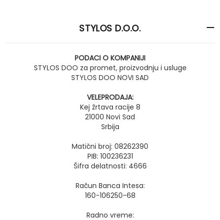
STYLOS D.O.O.
PODACI O KOMPANIJI
STYLOS DOO za promet, proizvodnju i usluge
STYLOS DOO NOVI SAD
VELEPRODAJA:
Kej žrtava racije 8
21000 Novi Sad
Srbija
Matični broj: 08262390
PIB: 100236231
Šifra delatnosti: 4666
Račun Banca Intesa:
160-106250-68
Radno vreme: