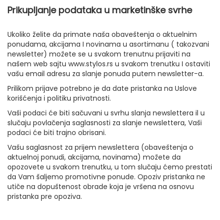
Prikupljanje podataka u marketinške svrhe
Ukoliko želite da primate naša obaveštenja o aktuelnim
ponudama, akcijama I novinama u asortimanu ( takozvani
newsletter) možete se u svakom trenutnu prijaviti na
našem web sajtu www.stylos.rs u svakom trenutku I ostaviti
vašu email adresu za slanje ponuda putem newsletter-a.
Prilikom prijave potrebno je da date pristanka na Uslove
korišćenja i politiku privatnosti.
Vaši podaci će biti sačuvani u svrhu slanja newslettera il u
slučaju povlačenja saglasnosti za slanje newslettera, Vaši
podaci će biti trajno obrisani.
Vašu saglasnost za prijem newslettera (obaveštenja o
aktuelnoj ponudi, akcijama, novinama) možete da
opozovete u svakom trenutku, u tom slučaju ćemo prestati
da Vam šaljemo promotivne ponude. Opoziv pristanka ne
utiče na dopuštenost obrade koja je vršena na osnovu
pristanka pre opoziva.