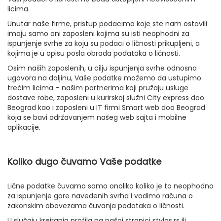
licima.
Unutar naše firme, pristup podacima koje ste nam ostavili
imaju samo oni zaposleni kojima su isti neophodni za
ispunjenje svrhe za koju su podaci o ličnosti prikupljeni, a
kojima je u opisu posla obrada podataka o ličnosti.
Osim naših zaposlenih, u cilju ispunjenja svrhe odnosno
ugovora na daljinu, Vaše podatke možemo da ustupimo
trećim licima – našim partnerima koji pružaju usluge
dostave robe, zaposleni u kurirskoj služni City express doo
Beograd kao i zaposleni u IT firmi Smart web doo Beograd
koja se bavi održavanjem našeg web sajta i mobilne
aplikacije.
Koliko dugo čuvamo Vaše podatke
Lične podatke čuvamo samo onoliko koliko je to neophodno
za ispunjenje gore navedenih svrha I vodimo računa o
zakonskim obavezama čuvanja podataka o ličnosti.
U slučaju kreiranja profila na našoj stranici stylos.rs ili