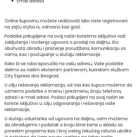
Email adresa
Online kupovinu možete realizovati iako niste registrovani
na sajtu stylos.rs, odnosno kao gost.
Podatke prikupljene na ovaj način koristimo isključivo radi
zaključenja i izvršenja ugovora o prodaji na daljinu, što
obuhvata obradu i praćenje porudžbina, komunikaciju sa
vama, kao i postupanje u slučaju reklamacije.
Kako bi se roba isporučila na vašu adresu, Vaše podatke
delimo sa našim eksternim partnerom, kurirskom službom
City Express doo Beograd.
U cilju rešavanja reklamacija, od Vas kao kupca možemo da
uzmemo podatke o imenu i prezimenu, broju telefona,
adresi i e-mail adresi. Podaci prikupljeni na ovaj način se
koriste isključivo u cilju odgovaranja I rešavanja vaše
reklamacije.
U slučaju odustanka od ugovora na daljinu, osim možemo
da obrađujemo i podatak o broju lične karte u skladu sa
poreskim propisima kao I broj vašeg tekućeg računa ukoliko
je potrebno da Vam novac vratimo na takav način.