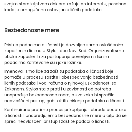
svojim starateljstvom dok pretražuju po internetu, posebno
kada je omogućeno ostavljanje ličnih podataka.
Bezbedonosne mere
Pristup podacima o ličnosti je dozvoljen samo ovlašćenim
zaposlenim licima u Stylos doo Novi Sad. Organizovali smo
obuke zaposlenih za postupanje poverljivim i ličnim
podacima.Zahtevane su i jake lozinke.
Imenovali smo lice za zaštitu podataka o ličnosti koje
pomaže u procesu zaštite i obezbeđivanja bezbednosti
ličnih podataka i vodi računa o njihovoj usklađenosti sa
Zakonom. Stylos stalo prati i u zavisnosti od potreba
unapređuje bezbednosne mere, a sve kako bi sprečila
neovlašćeni pristup, gubitak ili unišenje podataka o ličnosti.
Kontinuirano pratimo proces prikupljanja I obrade podataka
o ličnosti I unapredjujemo bezbedonosne mere u cilju da se
spreči neovlašćeni pristup I zaštite podaci o ličnosti.