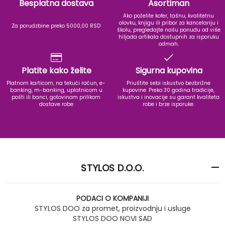
Besplatna dostava
Asortiman
Ako poželite kofer, tašnu, kvalitetnu
olovku, knjigu ili pribor za kancelariju i
Za porudzbine preko 5000,00 RSD
školu, pregledajte našu ponudu od više
hiljada artikala dostupnih za isporuku
odmah.
Platite kako želite
Sigurna kupovina
Platnom karticom, na tekući račun, e-
Priuštite sebi iskustvo bezbrižne
banking, m-banking, uplatnicom u
kupovine. Preko 30 godina tradicije,
pošti ili banci, gotovinom prilikom
iskustva i inovacije su garant kvaliteta
dostave robe
robe i brze isporuke.
STYLOS D.O.O.
PODACI O KOMPANIJI
STYLOS DOO za promet, proizvodnju i usluge
STYLOS DOO NOVI SAD