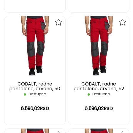
DODAJ
DOD
NA
NA
LISTU
LIST
ŽELJA
ŽELJ
COBALT, radne
COBALT, radne
pantalone, crvene, 50
pantalone, crvene, 52
Dostupno
Dostupno
6.596,02RSD
6.596,02RSD