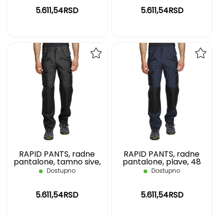
5.611,54RSD
5.611,54RSD
DODAJ
DOD
NA
NA
LISTU
LIST
ŽELJA
ŽELJ
RAPID PANTS, radne
RAPID PANTS, radne
pantalone, tamno sive,
pantalone, plave, 48
60
Dostupno
Dostupno
5.611,54RSD
5.611,54RSD