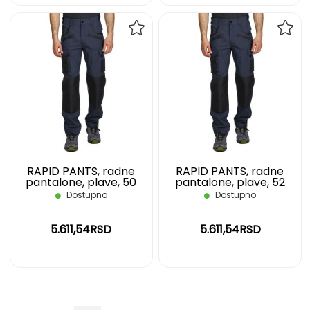
DODAJ
DOD
NA
NA
LISTU
LIST
ŽELJA
ŽELJ
RAPID PANTS, radne
RAPID PANTS, radne
pantalone, plave, 50
pantalone, plave, 52
Dostupno
Dostupno
5.611,54RSD
5.611,54RSD