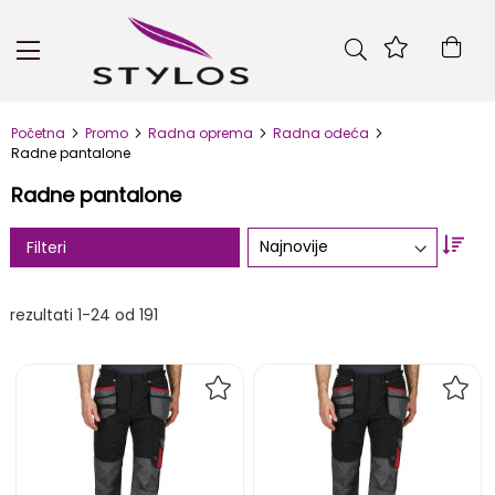
Skip
to
Kor
Content
Početna
Promo
Radna oprema
Radna odeća
Radne pantalone
Radne pantalone
Set
Filteri
Asc
Dire
rezultati
1
-
24
od
191
DODAJ
DOD
NA
NA
LISTU
LIST