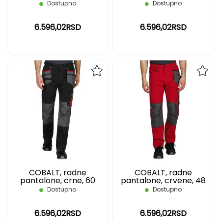
Dostupno
Dostupno
6.596,02RSD
6.596,02RSD
DODAJ
DOD
NA
NA
LISTU
LIST
ŽELJA
ŽELJ
COBALT, radne
COBALT, radne
pantalone, crne, 60
pantalone, crvene, 48
Dostupno
Dostupno
6.596,02RSD
6.596,02RSD