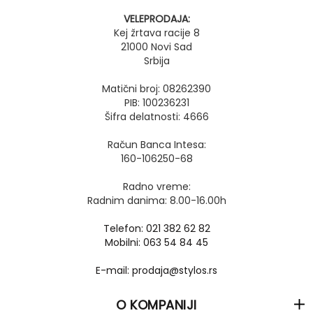
VELEPRODAJA:
Kej žrtava racije 8
21000 Novi Sad
Srbija
Matični broj: 08262390
PIB: 100236231
Šifra delatnosti: 4666
Račun Banca Intesa:
160-106250-68
Radno vreme:
Radnim danima: 8.00-16.00h
Telefon: 021 382 62 82
Mobilni: 063 54 84 45
E-mail: prodaja@stylos.rs
O KOMPANIJI