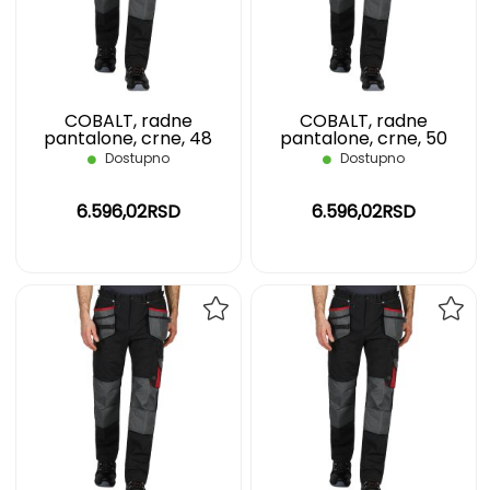
ŽELJA
ŽELJ
COBALT, radne
COBALT, radne
pantalone, crne, 48
pantalone, crne, 50
Dostupno
Dostupno
6.596,02RSD
6.596,02RSD
DODAJ
DOD
NA
NA
LISTU
LIST
ŽELJA
ŽELJ