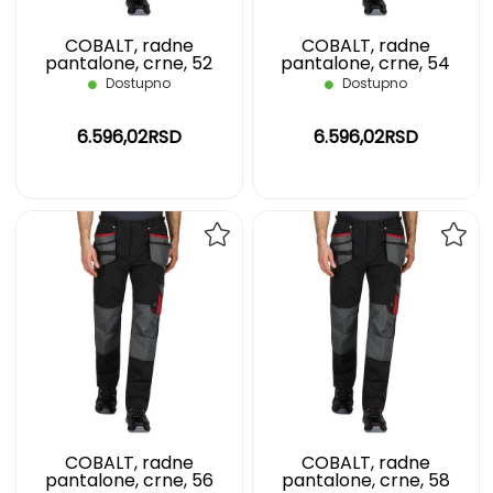
COBALT, radne
COBALT, radne
pantalone, crne, 52
pantalone, crne, 54
Dostupno
Dostupno
6.596,02RSD
6.596,02RSD
DODAJ
DOD
NA
NA
LISTU
LIST
ŽELJA
ŽELJ
COBALT, radne
COBALT, radne
pantalone, crne, 56
pantalone, crne, 58