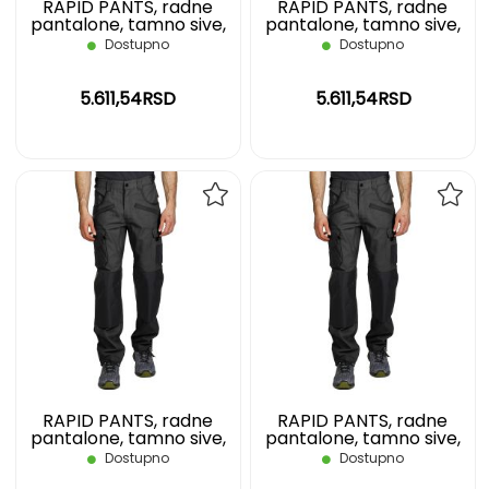
RAPID PANTS, radne
RAPID PANTS, radne
pantalone, tamno sive,
pantalone, tamno sive,
52
54
Dostupno
Dostupno
5.611,54RSD
5.611,54RSD
DODAJ
DOD
NA
NA
LISTU
LIST
ŽELJA
ŽELJ
RAPID PANTS, radne
RAPID PANTS, radne
pantalone, tamno sive,
pantalone, tamno sive,
56
58
Dostupno
Dostupno