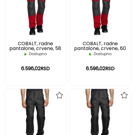
LISTU
LIST
ŽELJA
ŽELJ
COBALT, radne
COBALT, radne
pantalone, crvene, 58
pantalone, crvene, 60
Dostupno
Dostupno
6.596,02RSD
6.596,02RSD
DODAJ
DOD
NA
NA
LISTU
LIST
ŽELJA
ŽELJ