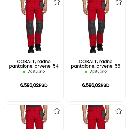
DODAJ
DOD
NA
NA
LISTU
LIST
ŽELJA
ŽELJ
COBALT, radne
COBALT, radne
pantalone, crvene, 54
pantalone, crvene, 56
Dostupno
Dostupno
6.596,02RSD
6.596,02RSD
DODAJ
DOD
NA
NA