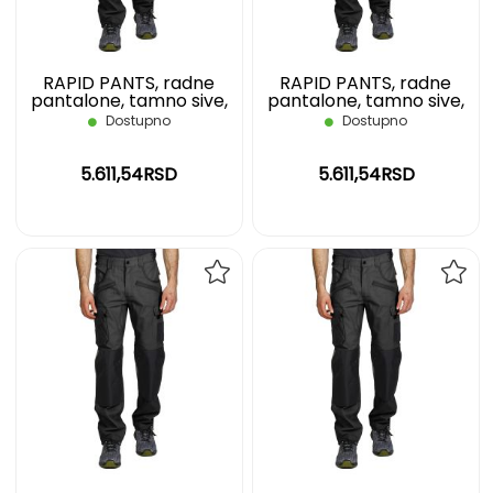
RAPID PANTS, radne
RAPID PANTS, radne
pantalone, tamno sive,
pantalone, tamno sive,
48
50
Dostupno
Dostupno
5.611,54RSD
5.611,54RSD
DODAJ
DOD
NA
NA
LISTU
LIST
ŽELJA
ŽELJ