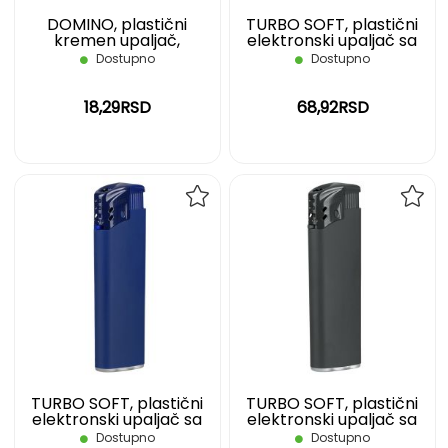
DOMINO, plastični
TURBO SOFT, plastični
kremen upaljač,
elektronski upaljač sa
nepunjivi, crni
turbo plamenom, crveni
Dostupno
Dostupno
18,29RSD
68,92RSD
DODAJ
DOD
NA
NA
LISTU
LIST
ŽELJA
ŽELJ
TURBO SOFT, plastični
TURBO SOFT, plastični
elektronski upaljač sa
elektronski upaljač sa
turbo plamenom, plavi
turbo plamenom, tamno
Dostupno
Dostupno