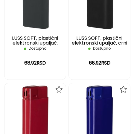
LISTU
LIST
ŽELJA
ŽELJ
LUSS SOFT, plastični
LUSS SOFT, plastični
elektronski upaljač,
elektronski upaljač, crni
tamno sivi
Dostupno
Dostupno
68,92RSD
68,92RSD
DODAJ
DOD
NA
NA
LISTU
LIST
ŽELJA
ŽELJ