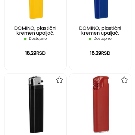
ŽELJA
ŽELJ
DOMINO, plastični
DOMINO, plastični
kremen upaljač,
kremen upaljač,
nepunjivi, žuti
nepunjivi, plavi
Dostupno
Dostupno
18,29RSD
18,29RSD
DODAJ
DOD
NA
NA
LISTU
LIST
ŽELJA
ŽELJ