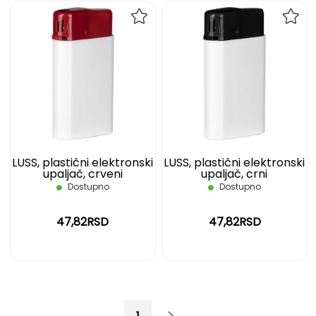
DODAJ
DOD
NA
NA
LISTU
LIST
ŽELJA
ŽELJ
LUSS, plastični elektronski
LUSS, plastični elektronski
upaljač, crveni
upaljač, crni
Dostupno
Dostupno
47,82RSD
47,82RSD
Page
You're currently reading page
Page
Page
Sledeće