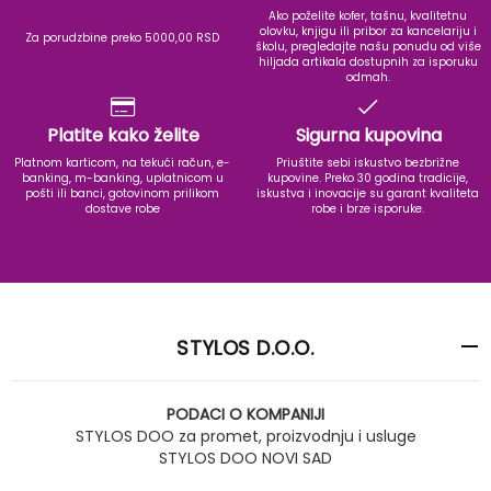
Ako poželite kofer, tašnu, kvalitetnu
olovku, knjigu ili pribor za kancelariju i
Za porudzbine preko 5000,00 RSD
školu, pregledajte našu ponudu od više
hiljada artikala dostupnih za isporuku
odmah.
Platite kako želite
Sigurna kupovina
Platnom karticom, na tekući račun, e-
Priuštite sebi iskustvo bezbrižne
banking, m-banking, uplatnicom u
kupovine. Preko 30 godina tradicije,
pošti ili banci, gotovinom prilikom
iskustva i inovacije su garant kvaliteta
dostave robe
robe i brze isporuke.
STYLOS D.O.O.
PODACI O KOMPANIJI
STYLOS DOO za promet, proizvodnju i usluge
STYLOS DOO NOVI SAD