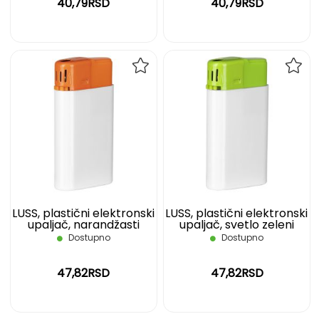
40,79RSD
40,79RSD
DODAJ
DOD
NA
NA
LISTU
LIST
ŽELJA
ŽELJ
LUSS, plastični elektronski
LUSS, plastični elektronski
upaljač, narandžasti
upaljač, svetlo zeleni
Dostupno
Dostupno
47,82RSD
47,82RSD