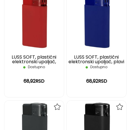
DODAJ
DOD
NA
NA
LISTU
LIST
ŽELJA
ŽELJ
LUSS SOFT, plastični
LUSS SOFT, plastični
elektronski upaljač,
elektronski upaljač, plavi
crveni
Dostupno
Dostupno
68,92RSD
68,92RSD
DODAJ
DOD
NA
NA