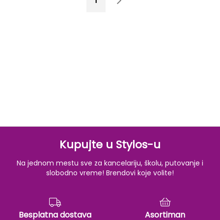
1
2
Kupujte u Stylos-u
Na jednom mestu sve za kancelariju, školu, putovanje i
slobodno vreme! Brendovi koje volite!
Besplatna dostava
Asortiman