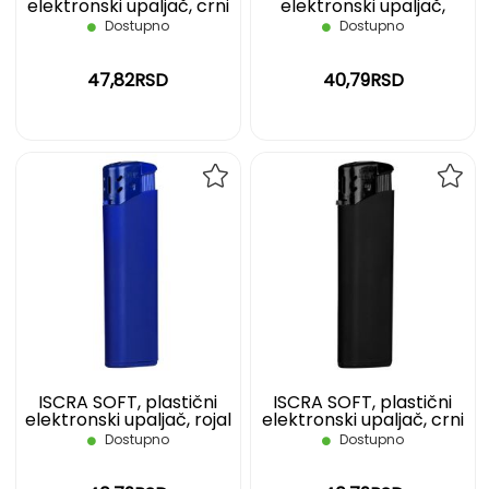
elektronski upaljač, crni
elektronski upaljač,
crveni
Dostupno
Dostupno
47,82RSD
40,79RSD
DODAJ
DOD
NA
NA
LISTU
LIST
ŽELJA
ŽELJ
ISCRA SOFT, plastični
ISCRA SOFT, plastični
elektronski upaljač, rojal
elektronski upaljač, crni
plavi
Dostupno
Dostupno