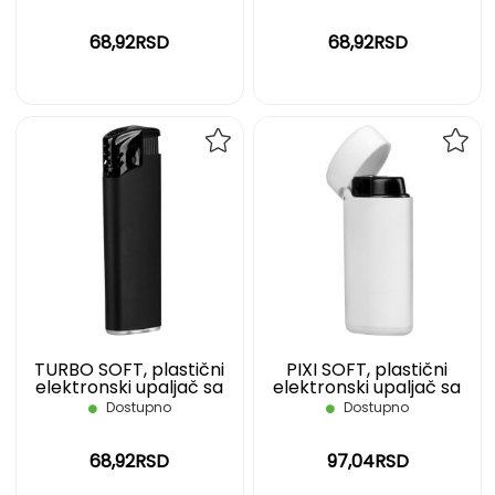
sivi
68,92RSD
68,92RSD
DODAJ
DOD
NA
NA
LISTU
LIST
ŽELJA
ŽELJ
TURBO SOFT, plastični
PIXI SOFT, plastični
elektronski upaljač sa
elektronski upaljač sa
turbo plamenom, crni
turbo plamenom, beli
Dostupno
Dostupno
68,92RSD
97,04RSD