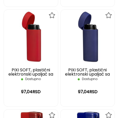
DODAJ
DOD
NA
NA
LISTU
LIST
ŽELJA
ŽELJ
PIXI SOFT, plastični
PIXI SOFT, plastični
elektronski upaljač sa
elektronski upaljač sa
turbo plamenom, crveni
turbo plamenom, plavi
Dostupno
Dostupno
97,04RSD
97,04RSD