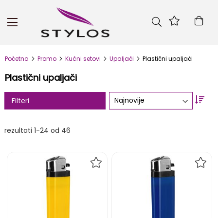
Skip
to
Kor
Content
Početna
Promo
Kućni setovi
Upaljači
Plastični upaljači
Plastični upaljači
Set
Filteri
Asc
Dire
rezultati
1
-
24
od
46
DODAJ
DOD
NA
NA
LISTU
LIST