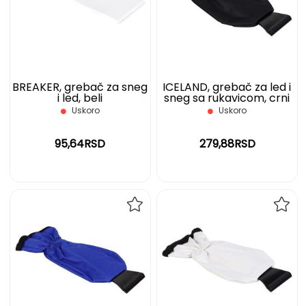
LISTU
LIST
ŽELJA
ŽELJ
BREAKER, grebač za sneg
ICELAND, grebač za led i
i led, beli
sneg sa rukavicom, crni
Uskoro
Uskoro
95,64RSD
279,88RSD
DODAJ
DOD
NA
NA
LISTU
LIST
ŽELJA
ŽELJ