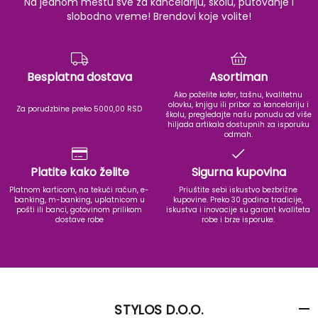
Na jednom mestu sve za kancelariju, školu, putovanje i
slobodno vreme! Brendovi koje volite!
Besplatna dostava
Asortiman
Ako poželite kofer, tašnu, kvalitetnu
olovku, knjigu ili pribor za kancelariju i
Za porudzbine preko 5000,00 RSD
školu, pregledajte našu ponudu od više
hiljada artikala dostupnih za isporuku
odmah.
Platite kako želite
Sigurna kupovina
Platnom karticom, na tekući račun, e-
Priuštite sebi iskustvo bezbrižne
banking, m-banking, uplatnicom u
kupovine. Preko 30 godina tradicije,
pošti ili banci, gotovinom prilikom
iskustva i inovacije su garant kvaliteta
dostave robe
robe i brze isporuke.
STYLOS D.O.O.