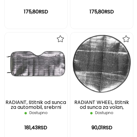
175,80RSD
175,80RSD
DODAJ
DOD
NA
NA
LISTU
LIST
ŽELJA
ŽELJ
RADIANT, štitnik od sunca
RADIANT WHEEL, štitnik
za automobil, srebrni
od sunca za volan,
srebrni
Dostupno
Dostupno
181,43RSD
90,01RSD