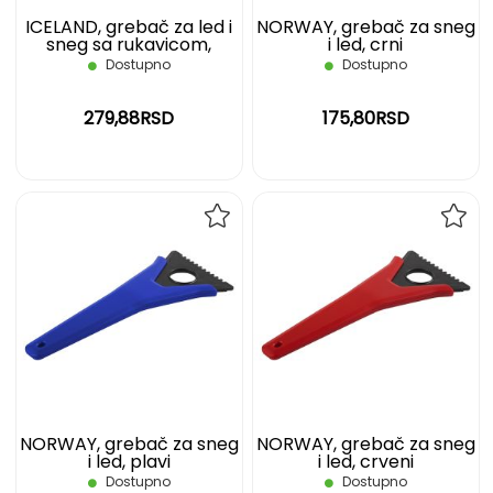
ICELAND, grebač za led i
NORWAY, grebač za sneg
sneg sa rukavicom,
i led, crni
crveni
Dostupno
Dostupno
279,88RSD
175,80RSD
DODAJ
DOD
NA
NA
LISTU
LIST
ŽELJA
ŽELJ
NORWAY, grebač za sneg
NORWAY, grebač za sneg
i led, plavi
i led, crveni
Dostupno
Dostupno