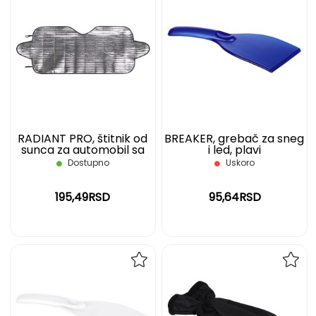
DODAJ
DOD
NA
NA
LISTU
LIST
ŽELJA
ŽELJ
RADIANT PRO, štitnik od
BREAKER, grebač za sneg
sunca za automobil sa
i led, plavi
bočnim dodacima,
Dostupno
Uskoro
srebrni
195,49RSD
95,64RSD
DODAJ
DOD
NA
NA