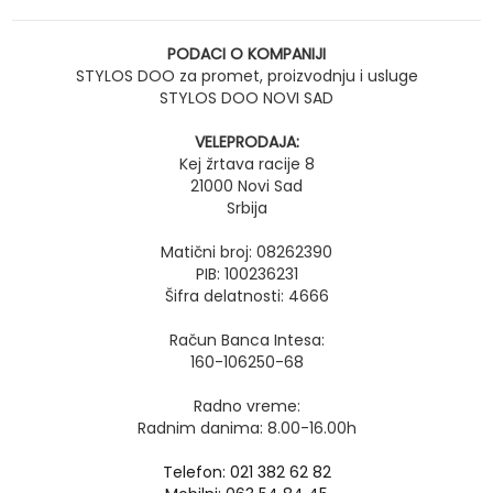
PODACI O KOMPANIJI
STYLOS DOO za promet, proizvodnju i usluge
STYLOS DOO NOVI SAD
VELEPRODAJA:
Kej žrtava racije 8
21000 Novi Sad
Srbija
Matični broj: 08262390
PIB: 100236231
Šifra delatnosti: 4666
Račun Banca Intesa:
160-106250-68
Radno vreme:
Radnim danima: 8.00-16.00h
Telefon: 021 382 62 82