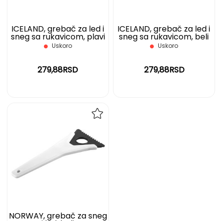
ICELAND, grebač za led i
ICELAND, grebač za led i
sneg sa rukavicom, plavi
sneg sa rukavicom, beli
Uskoro
Uskoro
279,88RSD
279,88RSD
DODAJ
NA
LISTU
ŽELJA
NORWAY, grebač za sneg