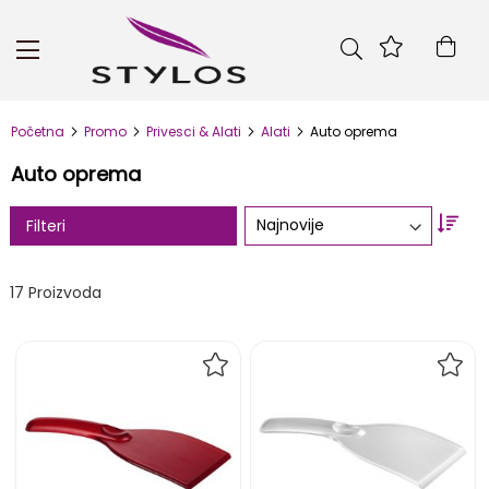
Skip
to
Kor
Content
Početna
Promo
Privesci & Alati
Alati
Auto oprema
Auto oprema
Set
Filteri
Asc
Dire
17
Proizvoda
DODAJ
DOD
NA
NA
LISTU
LIST