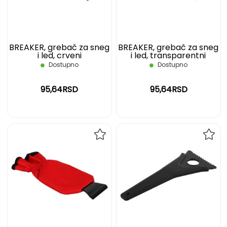
ŽELJA
ŽELJ
BREAKER, grebač za sneg
BREAKER, grebač za sneg
i led, crveni
i led, transparentni
Dostupno
Dostupno
95,64RSD
95,64RSD
DODAJ
DOD
NA
NA
LISTU
LIST
ŽELJA
ŽELJ