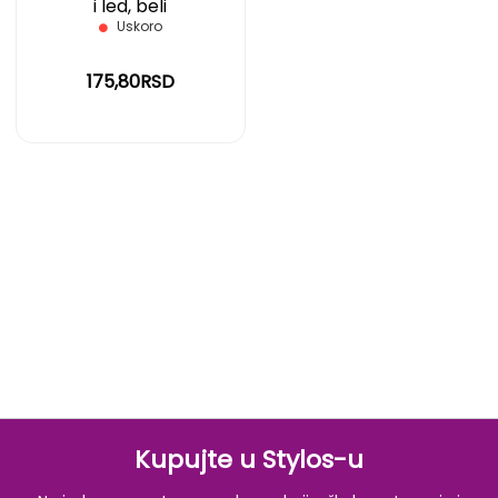
i led, beli
Uskoro
175,80RSD
Kupujte u Stylos-u