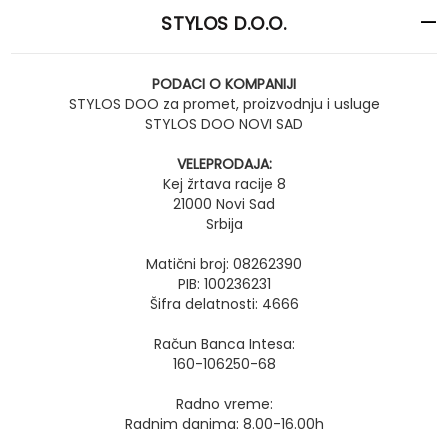
STYLOS D.O.O.
PODACI O KOMPANIJI
STYLOS DOO za promet, proizvodnju i usluge
STYLOS DOO NOVI SAD
VELEPRODAJA:
Kej žrtava racije 8
21000 Novi Sad
Srbija
Matični broj: 08262390
PIB: 100236231
Šifra delatnosti: 4666
Račun Banca Intesa:
160-106250-68
Radno vreme:
Radnim danima: 8.00-16.00h