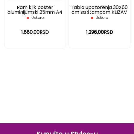
Ram klik poster
Tabla upozorenja 30X60
aluminijumski 25mm A4
cm sa štampom KLIZAV
KR25A4
POD
Uskoro
Uskoro
1.880,00RSD
1.296,00RSD