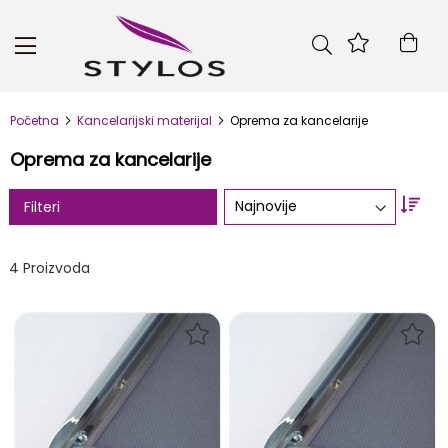
Skip
to
Kor
Content
Početna
Kancelarijski materijal
Oprema za kancelarije
Oprema za kancelarije
Set
Filteri
Asc
Dire
4
Proizvoda
DODAJ
DOD
NA
NA
LISTU
LIST