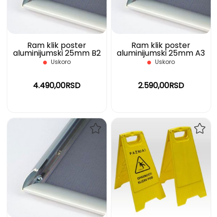
ŽELJA
ŽELJ
Ram klik poster
Ram klik poster
aluminijumski 25mm B2
aluminijumski 25mm A3
KR25B2E
KR25A3
Uskoro
Uskoro
4.490,00RSD
2.590,00RSD
DODAJ
DOD
NA
NA
LISTU
LIST
ŽELJA
ŽELJ