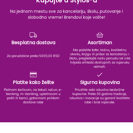
Kupujte u Stylos-u
Na jednom mestu sve za kancelariju, školu, putovanje i
slobodno vreme! Brendovi koje volite!
Besplatna dostava
Asortiman
Ako poželite kofer, tašnu, kvalitetnu
olovku, knjigu ili pribor za kancelariju i
Za porudzbine preko 5000,00 RSD
školu, pregledajte našu ponudu od više
hiljada artikala dostupnih za isporuku
odmah.
Platite kako želite
Sigurna kupovina
Platnom karticom, na tekući račun, e-
Priuštite sebi iskustvo bezbrižne
banking, m-banking, uplatnicom u
kupovine. Preko 30 godina tradicije,
pošti ili banci, gotovinom prilikom
iskustva i inovacije su garant kvaliteta
dostave robe
robe i brze isporuke.