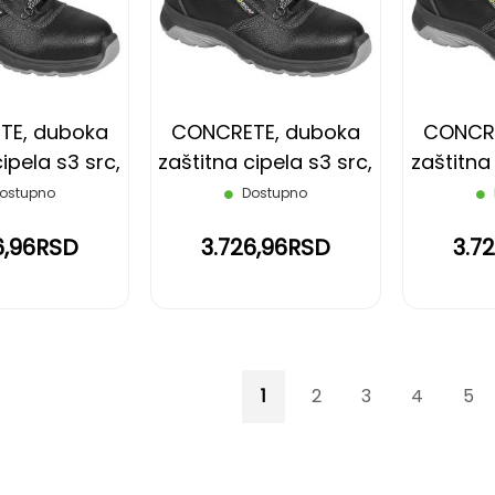
LISTU
LISTU
ŽELJA
ŽELJA
TE, duboka
CONCRETE, duboka
CONCRE
ipela s3 src,
zaštitna cipela s3 src,
zaštitna 
na, 37
crna, 38
c
ostupno
Dostupno
6,96RSD
3.726,96RSD
3.7
Page
You're currently reading p
Page
Page
Page
Pag
1
2
3
4
5