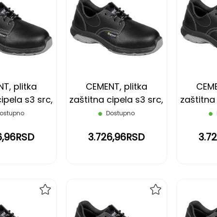
DODAJ
DODAJ
NA
NA
LISTU
LISTU
ŽELJA
ŽELJA
T, plitka
CEMENT, plitka
CEME
ipela s3 src,
zaštitna cipela s3 src,
zaštitna 
na, 42
crna, 43
c
ostupno
Dostupno
6,96RSD
3.726,96RSD
3.7
DODAJ
DODAJ