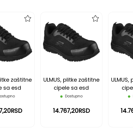
DODAJ
DODAJ
NA
NA
LISTU
LISTU
ŽELJA
ŽELJA
itke zaštitne
ULMUS, plitke zaštitne
ULMUS, p
e sa esd
cipele sa esd
cipe
s3 src, crne,
funkcijom s3 src, crne,
funkcijom
ostupno
Dostupno
40
41
67,20RSD
14.767,20RSD
14.7