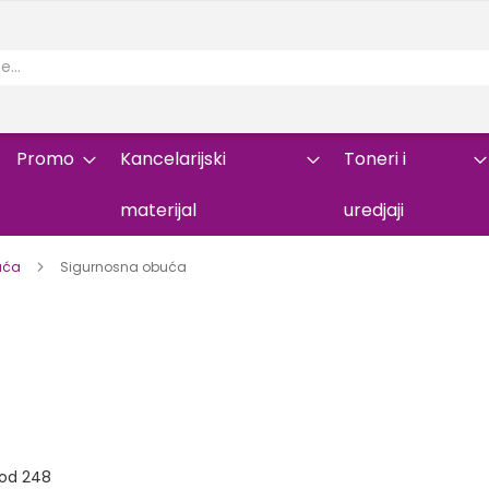
Promo
Kancelarijski
Toneri i
materijal
uredjaji
buća
Sigurnosna obuća
od
248