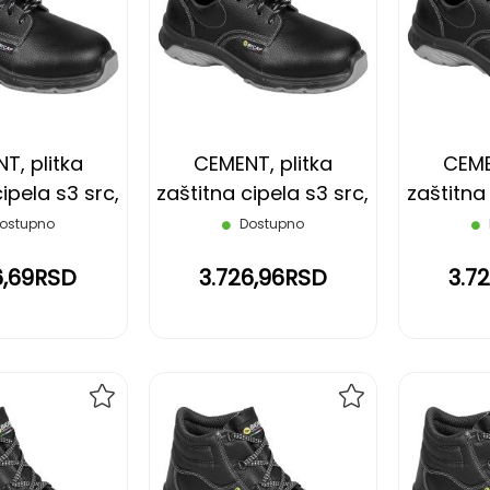
NA
NA
LISTU
LISTU
ŽELJA
ŽELJA
T, plitka
CEMENT, plitka
CEME
ipela s3 src,
zaštitna cipela s3 src,
zaštitna 
na, 46
crna, 47
c
ostupno
Dostupno
6,69RSD
3.726,96RSD
3.7
DODAJ
DODAJ
NA
NA