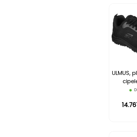
ULMUS, pl
cipel
funkcijom 
D
14.7