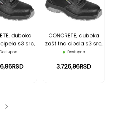
LISTU
LISTU
ŽELJA
ŽELJA
TE, duboka
CONCRETE, duboka
cipela s3 src,
zaštitna cipela s3 src,
rna, 39
crna, 40
Dostupno
Dostupno
26,96RSD
3.726,96RSD
age
e
Page
Sledeće