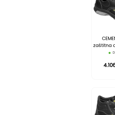
CEMEN
zaštitna c
cr
D
4.10