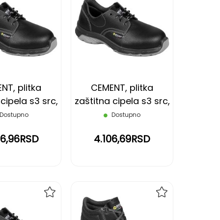
DODAJ
DODAJ
NA
NA
LISTU
LISTU
ŽELJA
ŽELJA
NT, plitka
CEMENT, plitka
cipela s3 src,
zaštitna cipela s3 src,
rna, 44
crna, 45
Dostupno
Dostupno
26,96RSD
4.106,69RSD
DODAJ
DODAJ