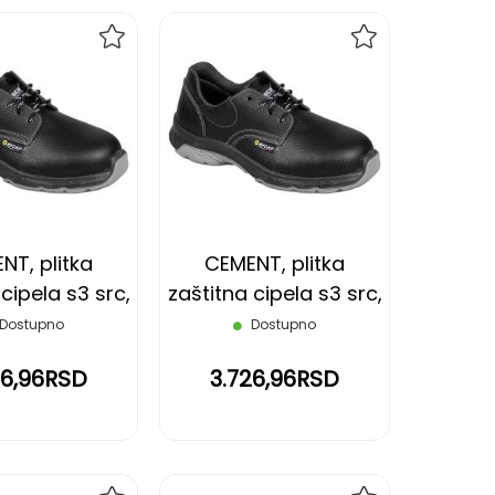
DODAJ
DODAJ
NA
NA
LISTU
LISTU
ŽELJA
ŽELJA
NT, plitka
CEMENT, plitka
cipela s3 src,
zaštitna cipela s3 src,
rna, 36
crna, 37
Dostupno
Dostupno
26,96RSD
3.726,96RSD