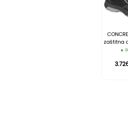
CONCRE
zaštitna c
cr
D
3.72