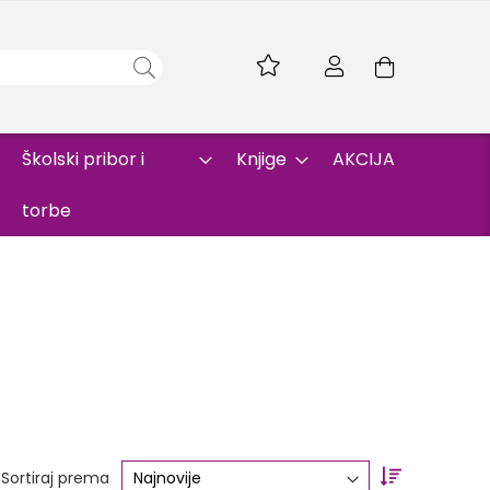
Skip
to
Korpa
Content
Školski pribor i
Knjige
AKCIJA
torbe
Set
Sortiraj prema