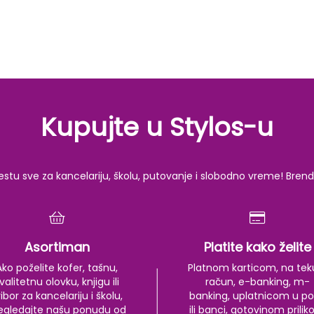
Kupujte u Stylos-u
u sve za kancelariju, školu, putovanje i slobodno vreme! Brendov
Asortiman
Platite kako želite
Ako poželite kofer, tašnu,
Platnom karticom, na tek
valitetnu olovku, knjigu ili
račun, e-banking, m-
ibor za kancelariju i školu,
banking, uplatnicom u po
egledajte našu ponudu od
ili banci, gotovinom prili