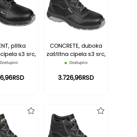
NA
NA
LISTU
LISTU
ŽELJA
ŽELJA
NT, plitka
CONCRETE, duboka
cipela s3 src,
zaštitna cipela s3 src,
rna, 48
crna, 36
Dostupno
Dostupno
26,96RSD
3.726,96RSD
DODAJ
DODAJ
NA
NA