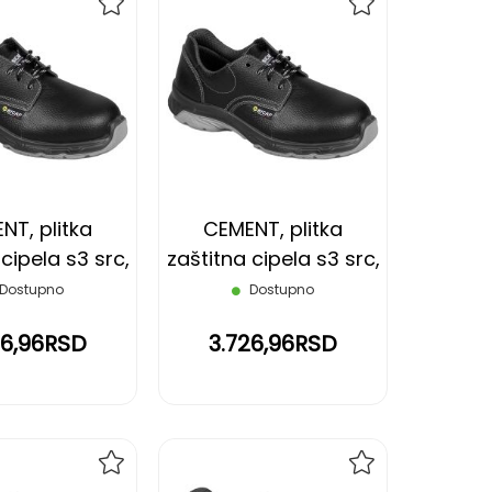
DODAJ
DODAJ
NA
NA
LISTU
LISTU
ŽELJA
ŽELJA
NT, plitka
CEMENT, plitka
cipela s3 src,
zaštitna cipela s3 src,
rna, 40
crna, 41
Dostupno
Dostupno
26,96RSD
3.726,96RSD