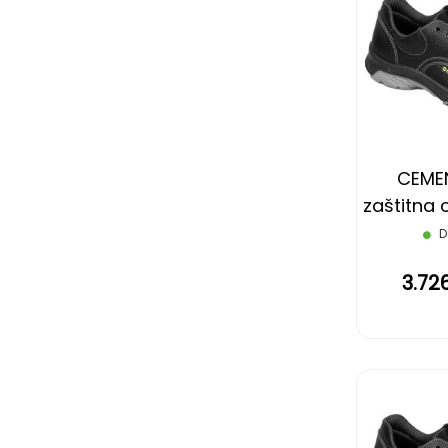
CEMEN
zaštitna c
cr
D
3.72