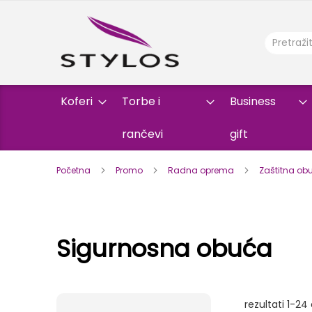
Koferi
Torbe i
Business
rančevi
gift
Početna
Promo
Radna oprema
Zaštitna o
Sigurnosna obuća
rezultati
1
-
24