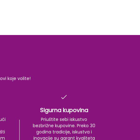
i koje volite!
Sigurna kupovina
ući
Priuštite sebi iskustvo
bezbrižne kupovine. Preko 30
šti
godina tradicije, iskustva i
kom
inovacije su garant kvaliteta