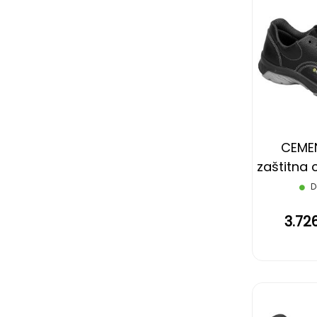
CEMEN
zaštitna c
cr
D
3.72