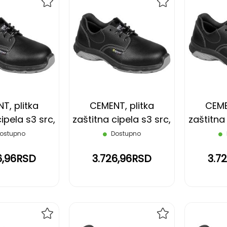
DODAJ
DODAJ
NA
NA
LISTU
LISTU
ŽELJA
ŽELJA
T, plitka
CEMENT, plitka
CEME
ipela s3 src,
zaštitna cipela s3 src,
zaštitna 
na, 38
crna, 39
c
ostupno
Dostupno
6,96RSD
3.726,96RSD
3.7