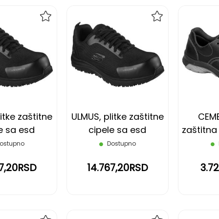
DODAJ
DODAJ
NA
NA
LISTU
LISTU
ŽELJA
ŽELJA
itke zaštitne
ULMUS, plitke zaštitne
CEME
e sa esd
cipele sa esd
zaštitna 
s3 src, crne,
funkcijom s3 src, crne,
c
ostupno
Dostupno
44
45
67,20RSD
14.767,20RSD
3.7