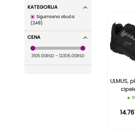
KATEGORIJA
Sigurnosna obuća
items
248
CENA
3105.00RSD - 12306.00RSD
ULMUS, pl
cipel
funkcijom 
D
14.7