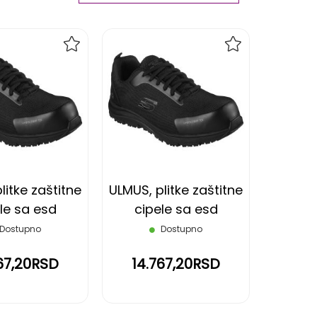
Ascending
Direction
DODAJ
DODAJ
NA
NA
LISTU
LISTU
ŽELJA
ŽELJA
litke zaštitne
ULMUS, plitke zaštitne
le sa esd
cipele sa esd
 s3 src, crne,
funkcijom s3 src, crne,
Dostupno
Dostupno
42
43
67,20RSD
14.767,20RSD