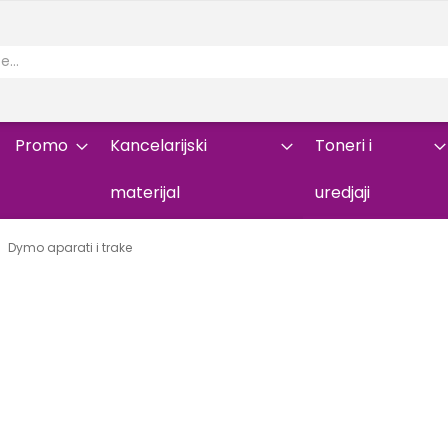
Promo
Kancelarijski
Toneri i
materijal
uredjaji
Dymo aparati i trake