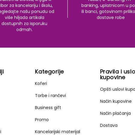
ibor za kancelariju i školu,
banking, uplatnicom u po
egledajte našu ponudu od
ili banci, gotovinom prili
više hiljada artikala
dostave robe
dostupnih za isporuku
odmah.
ji
Kategorije
Pravila i uslo
kupovine
Koferi
Opšti uslovi kup
Torbe i rančevi
Način kupovine
Business gift
Način plaćanja
Promo
Dostava
i
Kancelarijski materijal