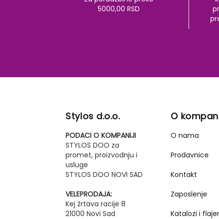
5000,00 RSD
pr
pr
Stylos d.o.o.
O kompani
PODACI O KOMPANIJI
O nama
STYLOS DOO za
promet, proizvodnju i
Prodavnice
usluge
STYLOS DOO NOVI SAD
Kontakt
VELEPRODAJA:
Zaposlenje
Kej žrtava racije 8
21000 Novi Sad
Katalozi i flajer