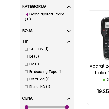
KATEGORIJA
Dymo aparati i trake
items
10
BOJA
TIP
item
CD - LW
1
items
D1
5
item
D2
1
Aparat za
item
Embossing Tape
1
traka
item
LetraTag
1
D
item
Rhino IND
1
19.2
CENA