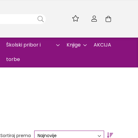
Skip
to
Korpa
Content
Školski pribor i
Knjige
AKCIJA
torbe
Set
Sortiraj prema