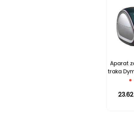
Aparat za
traka Dy
23.6