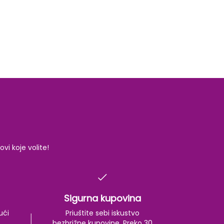
i koje volite!
Sigurna kupovina
ući
Priuštite sebi iskustvo
bezbrižne kupovine. Preko 30