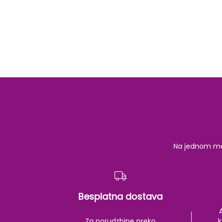
Na jednom mest
Besplatna dostava
Za porudzbine preko
k