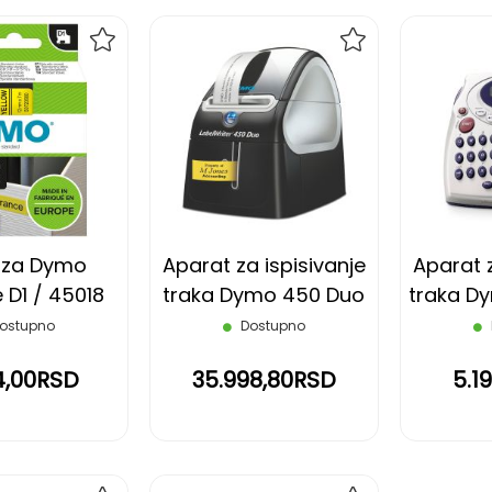
DODAJ
DODAJ
NA
NA
LISTU
LISTU
ŽELJA
ŽELJA
 za Dymo
Aparat za ispisivanje
Aparat z
 D1 / 45018
traka Dymo 450 Duo
traka D
ostupno
Dostupno
4,00RSD
35.998,80RSD
5.1