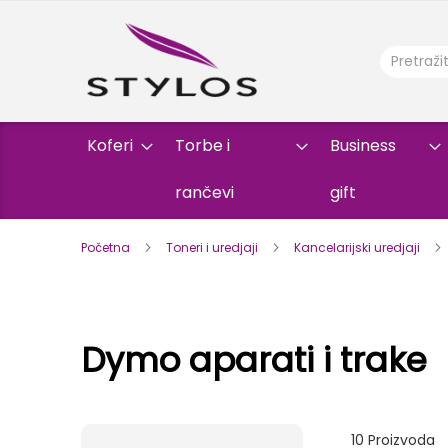
Koferi
Torbe i
Business
rančevi
gift
Početna
Toneri i uredjaji
Kancelarijski uredjaji
Dymo aparati i trake
10
Proizvoda