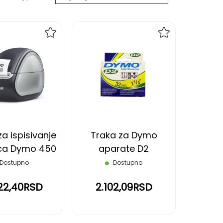
Ascending
Direction
DODAJ
DODAJ
NA
NA
LISTU
LISTU
ŽELJA
ŽELJA
a ispisivanje
Traka za Dymo
ica Dymo 450
aparate D2
Dostupno
Dostupno
22,40RSD
2.102,09RSD