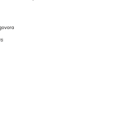
s
govora
ti