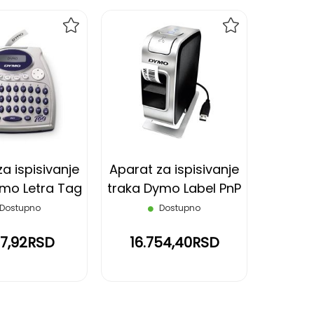
DODAJ
DODAJ
NA
NA
LISTU
LISTU
ŽELJA
ŽELJA
a ispisivanje
Aparat za ispisivanje
ymo Letra Tag
traka Dymo Label PnP
QX50
D1
Dostupno
Dostupno
97,92RSD
16.754,40RSD