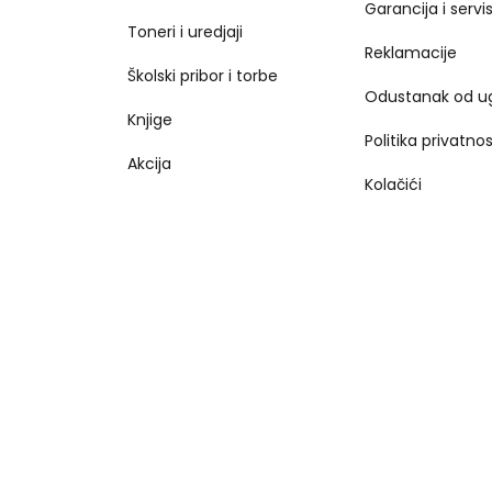
Garancija i servi
Toneri i uredjaji
Reklamacije
Školski pribor i torbe
Odustanak od u
Knjige
Politika privatnos
Akcija
Kolačići