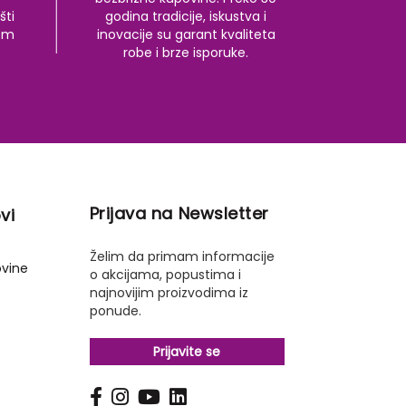
šti
godina tradicije, iskustva i
kom
inovacije su garant kvaliteta
robe i brze isporuke.
Prijava na Newsletter
vi
Želim da primam informacije
ovine
o akcijama, popustima i
najnovijim proizvodima iz
ponude.
Prijavite se