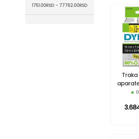
1751.00RSD - 77762.00RSD
Traka
aparate
D
3.68