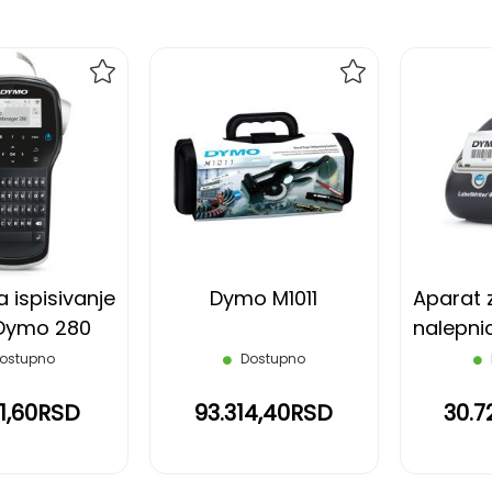
DODAJ
DODAJ
NA
NA
LISTU
LISTU
ŽELJA
ŽELJA
 ispisivanje
Dymo M1011
Aparat z
 Dymo 280
nalepn
ostupno
Dostupno
51,60RSD
93.314,40RSD
30.7