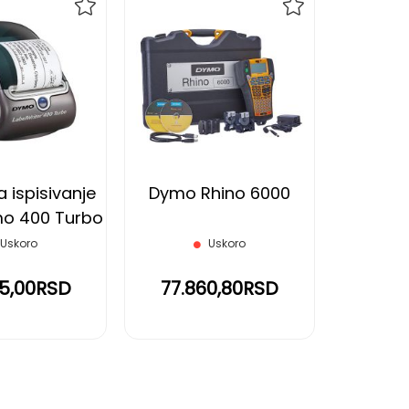
DODAJ
DODAJ
NA
NA
LISTU
LISTU
ŽELJA
ŽELJA
 ispisivanje
Dymo Rhino 6000
mo 400 Turbo
Uskoro
Uskoro
25,00RSD
77.860,80RSD