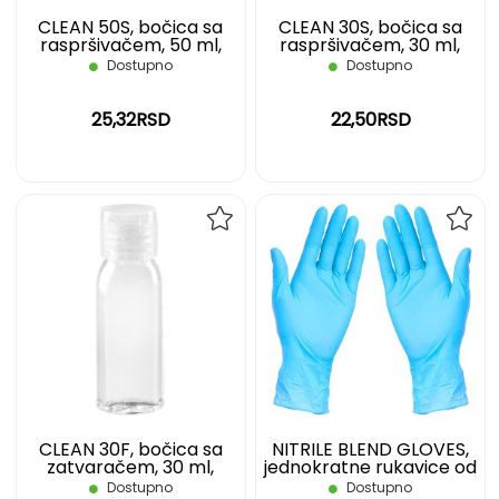
CLEAN 50S, bočica sa
CLEAN 30S, bočica sa
raspršivačem, 50 ml,
raspršivačem, 30 ml,
transparentna
transparentna
Dostupno
Dostupno
25,32RSD
22,50RSD
DODAJ
DOD
NA
NA
LISTU
LIST
ŽELJA
ŽELJ
CLEAN 30F, bočica sa
NITRILE BLEND GLOVES,
zatvaračem, 30 ml,
jednokratne rukavice od
transparentna
nitrilne mešavine, svetlo
Dostupno
Dostupno