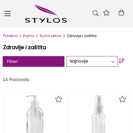
Skip
to
Kor
Content
Početna
Promo
Kućni setovi
Zdravlje i zaštita
Zdravlje i zaštita
Set
Filteri
Asc
Dire
24
Proizvoda
DODAJ
DOD
NA
NA
LISTU
LIST