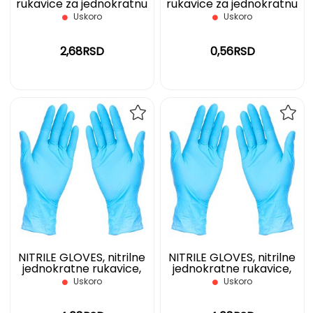
rukavice za jednokratnu
rukavice za jednokratnu
upotrebu, nepuderisane,
upotrebu, transparentne
Uskoro
Uskoro
transparentne, L
2,68RSD
0,56RSD
DODAJ
DOD
NA
NA
LISTU
LIST
ŽELJA
ŽELJ
NITRILE GLOVES, nitrilne
NITRILE GLOVES, nitrilne
jednokratne rukavice,
jednokratne rukavice,
svetlo plave, S
svetlo plave, M
Uskoro
Uskoro