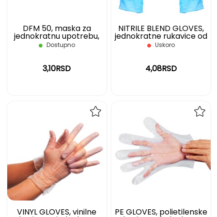
DFM 50, maska za
NITRILE BLEND GLOVES,
jednokratnu upotrebu,
jednokratne rukavice od
svetlo plava
nitrilne mešavine, svetlo
Dostupno
Uskoro
plave, XL
3,10RSD
4,08RSD
DODAJ
DOD
NA
NA
LISTU
LIST
ŽELJA
ŽELJ
VINYL GLOVES, vinilne
PE GLOVES, polietilenske