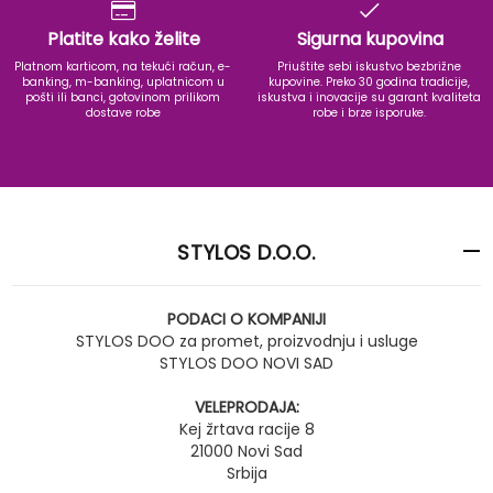
Platite kako želite
Sigurna kupovina
Platnom karticom, na tekući račun, e-
Priuštite sebi iskustvo bezbrižne
banking, m-banking, uplatnicom u
kupovine. Preko 30 godina tradicije,
pošti ili banci, gotovinom prilikom
iskustva i inovacije su garant kvaliteta
dostave robe
robe i brze isporuke.
STYLOS D.O.O.
PODACI O KOMPANIJI
STYLOS DOO za promet, proizvodnju i usluge
STYLOS DOO NOVI SAD
VELEPRODAJA:
Kej žrtava racije 8
21000 Novi Sad
Srbija