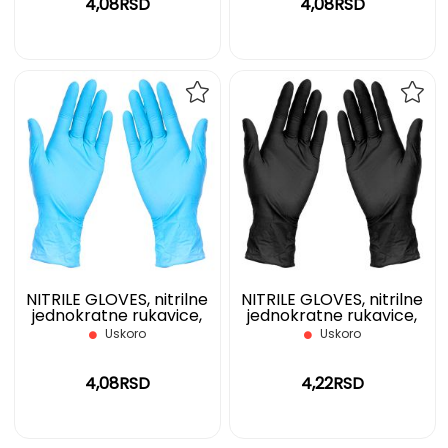
4,08RSD
4,08RSD
DODAJ
DOD
NA
NA
LISTU
LIST
ŽELJA
ŽELJ
NITRILE GLOVES, nitrilne
NITRILE GLOVES, nitrilne
jednokratne rukavice,
jednokratne rukavice,
svetlo plave, L
crne, S
Uskoro
Uskoro
4,08RSD
4,22RSD