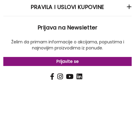
PRAVILA I USLOVI KUPOVINE
Prijava na Newsletter
Želim da primam informacije o akcijama, popustima i
najnovijim proizvodima iz ponude.
Prijavite se
PRIJAVI
Pošalji
SE
NA
NAŠ
NEWSLETTER
Copyright © 2022 Stylos, Inc. All rights reserved.