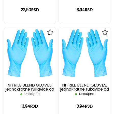
plave, S
22,50RSD
3,94RSD
DODAJ
DOD
NA
NA
LISTU
LIST
ŽELJA
ŽELJ
NITRILE BLEND GLOVES,
NITRILE BLEND GLOVES,
jednokratne rukavice od
jednokratne rukavice od
nitrilne mešavine, svetlo
nitrilne mešavine, svetlo
Dostupno
Dostupno
plave, M
plave, L
3,94RSD
3,94RSD