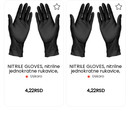
DODAJ
DOD
NA
NA
LISTU
LIST
ŽELJA
ŽELJ
NITRILE GLOVES, nitrilne
NITRILE GLOVES, nitrilne
jednokratne rukavice,
jednokratne rukavice,
crne, M
crne, L
Uskoro
Uskoro
4,22RSD
4,22RSD