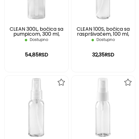
ŽELJA
ŽELJ
CLEAN 300L, bočica sa
CLEAN 100S, bočica sa
pumpicom, 300 ml,
raspršivačem, 100 ml,
transparentna
bela
Dostupno
Dostupno
54,85RSD
32,35RSD
DODAJ
DOD
NA
NA
LISTU
LIST
ŽELJA
ŽELJ