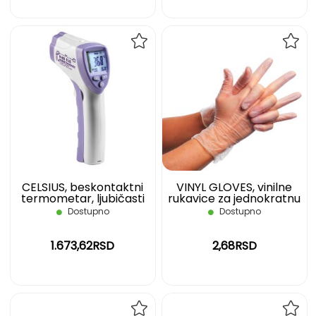
DODAJ
DOD
NA
NA
LISTU
LIST
ŽELJA
ŽELJ
CELSIUS, beskontaktni
VINYL GLOVES, vinilne
termometar, ljubičasti
rukavice za jednokratnu
upotrebu, nepuderisane,
Dostupno
Dostupno
transparentne, XL
1.673,62RSD
2,68RSD