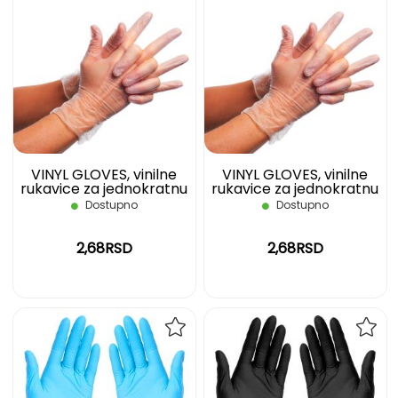
DODAJ
DOD
NA
NA
LISTU
LIST
ŽELJA
ŽELJ
VINYL GLOVES, vinilne
VINYL GLOVES, vinilne
rukavice za jednokratnu
rukavice za jednokratnu
upotrebu, nepuderisane,
upotrebu, nepuderisane,
Dostupno
Dostupno
transparentne, S
transparentne, M
2,68RSD
2,68RSD
DODAJ
DOD
NA
NA