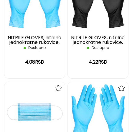
LISTU
LIST
ŽELJA
ŽELJ
NITRILE GLOVES, nitrilne
NITRILE GLOVES, nitrilne
jednokratne rukavice,
jednokratne rukavice,
svetlo plave, XL
crne, XL
Dostupno
Dostupno
4,08RSD
4,22RSD
DODAJ
DOD
NA
NA
LISTU
LIST
ŽELJA
ŽELJ