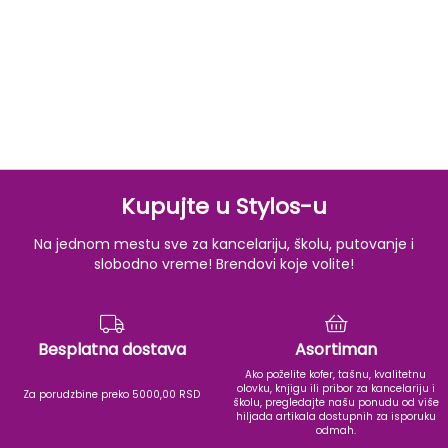
Kupujte u Stylos-u
Na jednom mestu sve za kancelariju, školu, putovanje i
slobodno vreme! Brendovi koje volite!
Besplatna dostava
Asortiman
Ako poželite kofer, tašnu, kvalitetnu
olovku, knjigu ili pribor za kancelariju i
Za porudzbine preko 5000,00 RSD
školu, pregledajte našu ponudu od više
hiljada artikala dostupnih za isporuku
odmah.