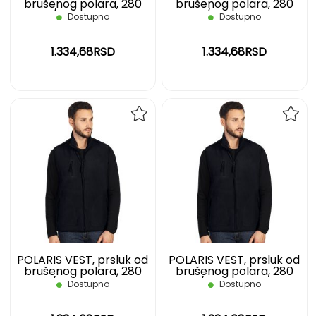
brušenog polara, 280
brušenog polara, 280
g/m2, plavi, M
g/m2, plavi, S
Dostupno
Dostupno
1.334,68RSD
1.334,68RSD
DODAJ
DOD
NA
NA
LISTU
LIST
ŽELJA
ŽELJ
POLARIS VEST, prsluk od
POLARIS VEST, prsluk od
brušenog polara, 280
brušenog polara, 280
g/m2, plavi, XL
g/m2, plavi, XXL
Dostupno
Dostupno