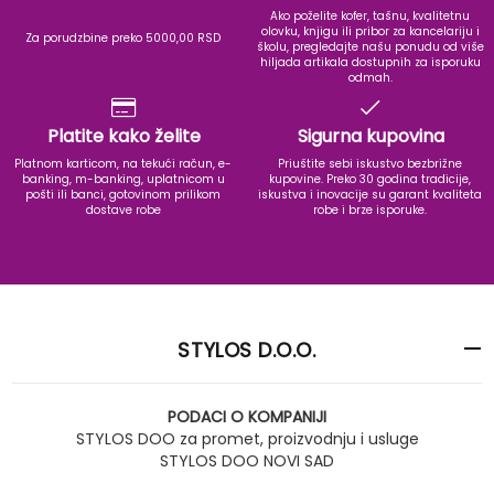
Ako poželite kofer, tašnu, kvalitetnu
olovku, knjigu ili pribor za kancelariju i
Za porudzbine preko 5000,00 RSD
školu, pregledajte našu ponudu od više
hiljada artikala dostupnih za isporuku
odmah.
Platite kako želite
Sigurna kupovina
Platnom karticom, na tekući račun, e-
Priuštite sebi iskustvo bezbrižne
banking, m-banking, uplatnicom u
kupovine. Preko 30 godina tradicije,
pošti ili banci, gotovinom prilikom
iskustva i inovacije su garant kvaliteta
dostave robe
robe i brze isporuke.
STYLOS D.O.O.
PODACI O KOMPANIJI
STYLOS DOO za promet, proizvodnju i usluge
STYLOS DOO NOVI SAD