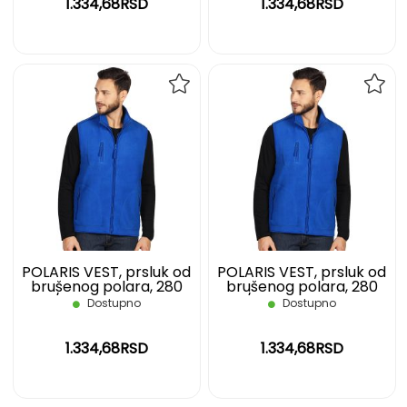
1.334,68RSD
1.334,68RSD
DODAJ
DOD
NA
NA
LISTU
LIST
ŽELJA
ŽELJ
POLARIS VEST, prsluk od
POLARIS VEST, prsluk od
brušenog polara, 280
brušenog polara, 280
g/m2, rojal plavi, L
g/m2, rojal plavi, M
Dostupno
Dostupno
1.334,68RSD
1.334,68RSD