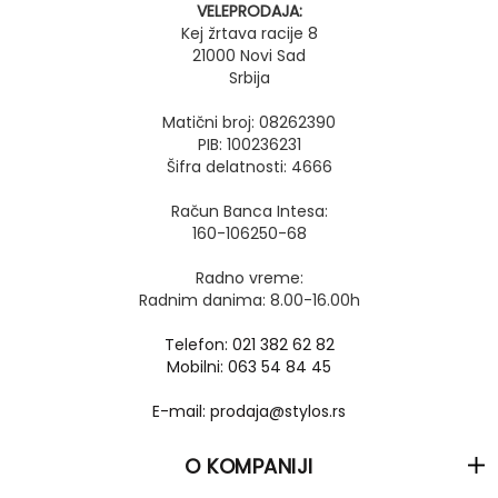
VELEPRODAJA:
Kej žrtava racije 8
21000 Novi Sad
Srbija
Matični broj: 08262390
PIB: 100236231
Šifra delatnosti: 4666
Račun Banca Intesa:
160-106250-68
Radno vreme:
Radnim danima: 8.00-16.00h
Telefon: 021 382 62 82
Mobilni: 063 54 84 45
E-mail: prodaja@stylos.rs
O KOMPANIJI