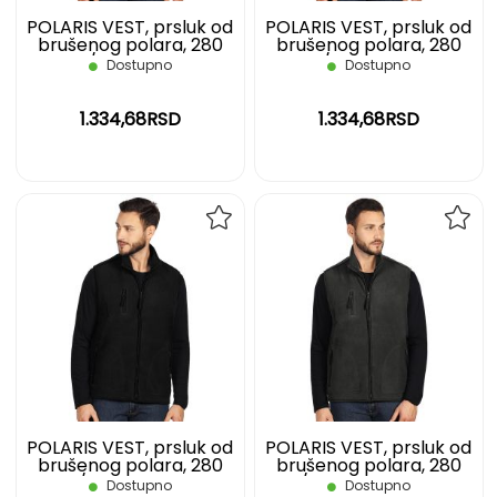
POLARIS VEST, prsluk od
POLARIS VEST, prsluk od
brušenog polara, 280
brušenog polara, 280
g/m2, crni, S
g/m2, crni, XL
Dostupno
Dostupno
1.334,68RSD
1.334,68RSD
DODAJ
DOD
NA
NA
LISTU
LIST
ŽELJA
ŽELJ
POLARIS VEST, prsluk od
POLARIS VEST, prsluk od
brušenog polara, 280
brušenog polara, 280
g/m2, crni, XXL
g/m2, tamno sivi, L
Dostupno
Dostupno