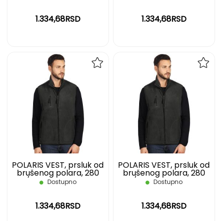
1.334,68RSD
1.334,68RSD
DODAJ
DOD
NA
NA
LISTU
LIST
ŽELJA
ŽELJ
POLARIS VEST, prsluk od
POLARIS VEST, prsluk od
brušenog polara, 280
brušenog polara, 280
g/m2, tamno sivi, M
g/m2, tamno sivi, S
Dostupno
Dostupno
1.334,68RSD
1.334,68RSD