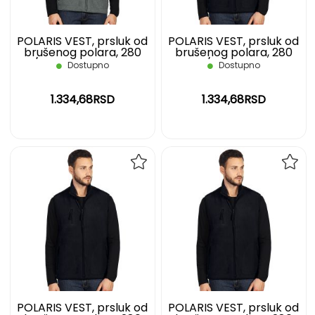
POLARIS VEST, prsluk od
POLARIS VEST, prsluk od
brušenog polara, 280
brušenog polara, 280
g/m2, pepeljasti, XXL
g/m2, plavi, L
Dostupno
Dostupno
1.334,68RSD
1.334,68RSD
DODAJ
DOD
NA
NA
LISTU
LIST
ŽELJA
ŽELJ
POLARIS VEST, prsluk od
POLARIS VEST, prsluk od