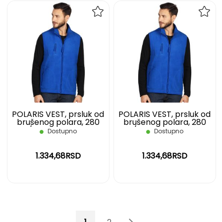
DODAJ
DOD
NA
NA
LISTU
LIST
ŽELJA
ŽELJ
POLARIS VEST, prsluk od
POLARIS VEST, prsluk od
brušenog polara, 280
brušenog polara, 280
g/m2, rojal plavi, S
g/m2, rojal plavi, XL
Dostupno
Dostupno
1.334,68RSD
1.334,68RSD
Page
You're currently reading page
Page
Page
Page
Sledeće