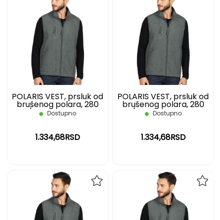
DODAJ
DOD
NA
NA
LISTU
LIST
ŽELJA
ŽELJ
POLARIS VEST, prsluk od
POLARIS VEST, prsluk od
brušenog polara, 280
brušenog polara, 280
g/m2, pepeljasti, L
g/m2, pepeljasti, M
Dostupno
Dostupno
1.334,68RSD
1.334,68RSD
DODAJ
DOD
NA
NA