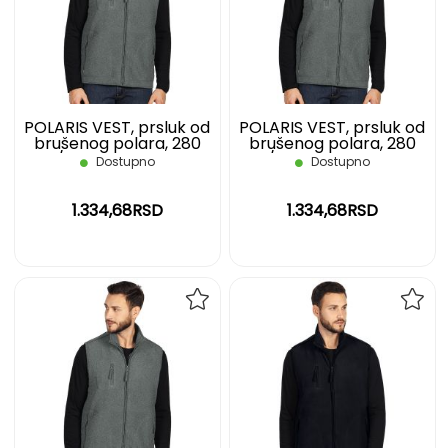
LISTU
LIST
ŽELJA
ŽELJ
POLARIS VEST, prsluk od
POLARIS VEST, prsluk od
brušenog polara, 280
brušenog polara, 280
g/m2, pepeljasti, S
g/m2, pepeljasti, XL
Dostupno
Dostupno
1.334,68RSD
1.334,68RSD
DODAJ
DOD
NA
NA
LISTU
LIST
ŽELJA
ŽELJ