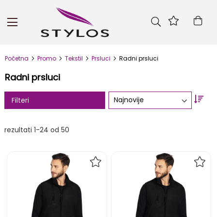
Skip
to
Kor
Content
Početna
Promo
Tekstil
Prsluci
Radni prsluci
Radni prsluci
Set
Filteri
Asc
Dire
rezultati
1
-
24
od
50
DODAJ
DOD
NA
NA
LISTU
LIST