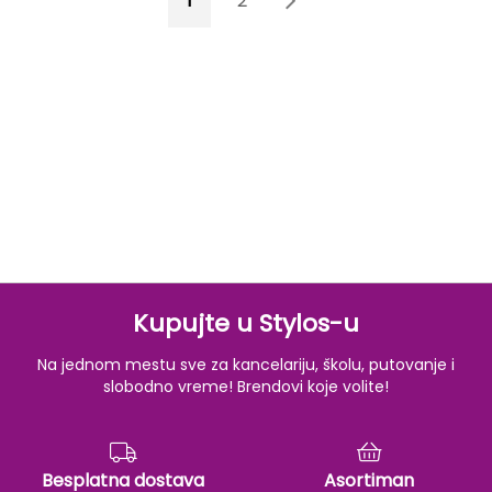
1
2
3
Kupujte u Stylos-u
Na jednom mestu sve za kancelariju, školu, putovanje i
slobodno vreme! Brendovi koje volite!
Besplatna dostava
Asortiman