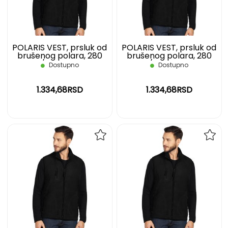
ŽELJA
ŽELJ
POLARIS VEST, prsluk od
POLARIS VEST, prsluk od
brušenog polara, 280
brušenog polara, 280
g/m2, crni, L
g/m2, crni, M
Dostupno
Dostupno
1.334,68RSD
1.334,68RSD
DODAJ
DOD
NA
NA
LISTU
LIST
ŽELJA
ŽELJ