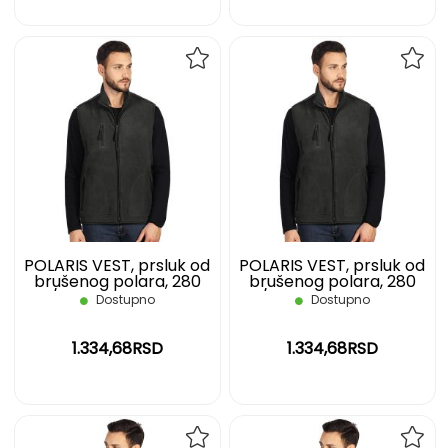
DODAJ
DOD
NA
NA
LISTU
LIST
ŽELJA
ŽELJ
POLARIS VEST, prsluk od
POLARIS VEST, prsluk od
brušenog polara, 280
brušenog polara, 280
g/m2, tamno sivi, XL
g/m2, tamno sivi, XXL
Dostupno
Dostupno
1.334,68RSD
1.334,68RSD