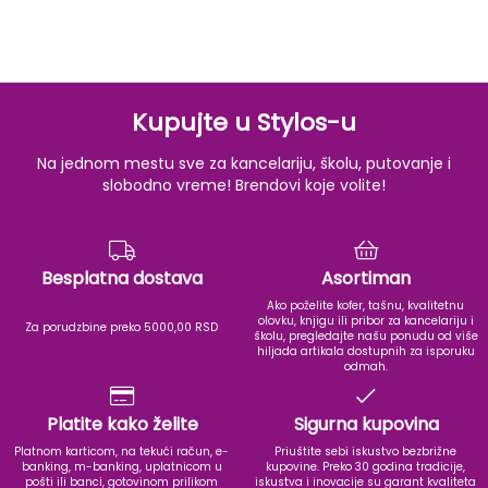
Kupujte u Stylos-u
Na jednom mestu sve za kancelariju, školu, putovanje i
slobodno vreme! Brendovi koje volite!
Besplatna dostava
Asortiman
Ako poželite kofer, tašnu, kvalitetnu
olovku, knjigu ili pribor za kancelariju i
Za porudzbine preko 5000,00 RSD
školu, pregledajte našu ponudu od više
hiljada artikala dostupnih za isporuku
odmah.
Platite kako želite
Sigurna kupovina
Platnom karticom, na tekući račun, e-
Priuštite sebi iskustvo bezbrižne
banking, m-banking, uplatnicom u
kupovine. Preko 30 godina tradicije,
pošti ili banci, gotovinom prilikom
iskustva i inovacije su garant kvaliteta