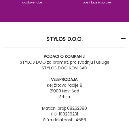
dostave robe
robe i brze isporuke.
STYLOS D.O.O.
PODACI O KOMPANIJI
STYLOS DOO za promet, proizvodnju i usluge
STYLOS DOO NOVI SAD
VELEPRODAJA:
Kej žrtava racije 8
21000 Novi Sad
Srbija
Matični broj: 08262390
PIB: 100236231
Šifra delatnosti: 4666