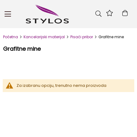
Skip
to
Kor
Content
Početna
Kancelarijski materijal
Pisaći pribor
Grafitne mine
Grafitne mine
Za izabranu opciju, trenutno nema proizvoda