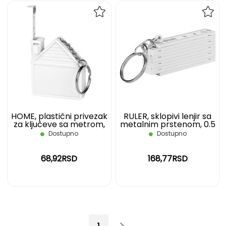
DODAJ
DOD
NA
NA
LISTU
LIST
ŽELJA
ŽELJ
HOME, plastični privezak
RULER, sklopivi lenjir sa
za ključeve sa metrom,
metalnim prstenom, 0.5
1m, beli
m, beli
Dostupno
Dostupno
68,92RSD
168,77RSD
Page
You're currently reading page
Page
Page
Sledeće