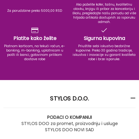
Ako poželite kofer, tašnu, kvalitetnu
olovku, knjigu ili pribor za kancelariju i
Za porudzbine preko 5000,00 RSD
školu, pregledajte našu ponudu od više
hiljada artikala dostupnih za isporuku
odmah.
Platite kako želite
Sigurna kupovina
Platnom karticom, na tekući račun, e-
Priuštite sebi iskustvo bezbrižne
banking, m-banking, uplatnicom u
kupovine. Preko 30 godina tradicije,
pošti ili banci, gotovinom prilikom
iskustva i inovacije su garant kvaliteta
dostave robe
robe i brze isporuke.
STYLOS D.O.O.
PODACI O KOMPANIJI
STYLOS DOO za promet, proizvodnju i usluge
STYLOS DOO NOVI SAD