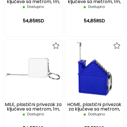
ključeve sa metrom, 1m,
ključeve sa metrom, 1m,
plavi
crveni
Dostupno
Dostupno
54,85RSD
54,85RSD
DODAJ
DOD
NA
NA
LISTU
LIST
ŽELJA
ŽELJ
MILE, plastični privezak za
HOME, plastični privezak
ključeve sa metrom, 1m,
za ključeve sa metrom,
beli
1m, plavi
Dostupno
Dostupno