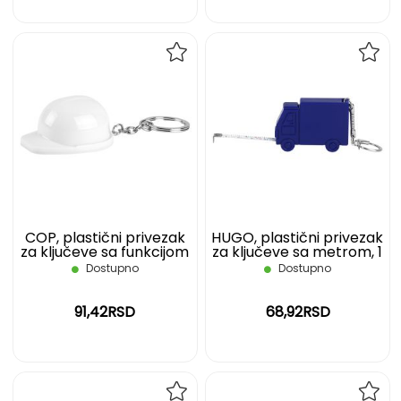
DODAJ
DOD
NA
NA
LISTU
LIST
ŽELJA
ŽELJ
COP, plastični privezak
HUGO, plastični privezak
za ključeve sa funkcijom
za ključeve sa metrom, 1
otvarača, beli
m, plavi
Dostupno
Dostupno
91,42RSD
68,92RSD