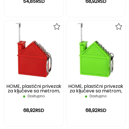
54,85RSD
68,92RSD
DODAJ
DOD
NA
NA
LISTU
LIST
ŽELJA
ŽELJ
HOME, plastični privezak
HOME, plastični privezak
za ključeve sa metrom,
za ključeve sa metrom,
1m, crveni
1m, svetlo zeleni
Dostupno
Dostupno
68,92RSD
68,92RSD