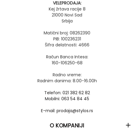
VELEPRODAJA:
Kej žrtava racije 8
21000 Novi Sad
Srbija
Matični broj: 08262390
PIB: 100236231
Šifra delatnosti: 4666
Račun Banca Intesa:
160-106250-68
Radno vreme:
Radnim danima: 8.00-16.00h
Telefon: 021 382 62 82
Mobilni: 063 54 84 45
E-mail: prodaja@stylos.rs
O KOMPANIJI