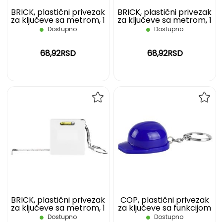
BRICK, plastični privezak
BRICK, plastični privezak
za ključeve sa metrom, 1
za ključeve sa metrom, 1
m, crveni
m, žuti
Dostupno
Dostupno
68,92RSD
68,92RSD
DODAJ
DOD
NA
NA
LISTU
LIST
ŽELJA
ŽELJ
BRICK, plastični privezak
COP, plastični privezak
za ključeve sa metrom, 1
za ključeve sa funkcijom
m, beli
otvarača, plavi
Dostupno
Dostupno