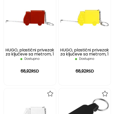
DODAJ
DOD
NA
NA
LISTU
LIST
ŽELJA
ŽELJ
HUGO, plastični privezak
HUGO, plastični privezak
za ključeve sa metrom, 1
za ključeve sa metrom, 1
m, crveni
m, žuti
Dostupno
Dostupno
68,92RSD
68,92RSD
DODAJ
DOD
NA
NA