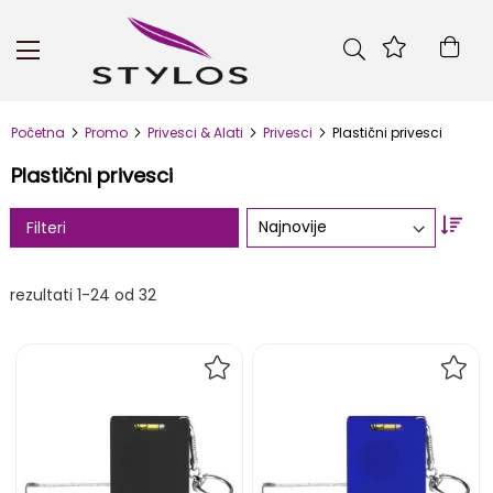
Skip
to
Kor
Content
Početna
Promo
Privesci & Alati
Privesci
Plastični privesci
Plastični privesci
Set
Filteri
Asc
Dire
rezultati
1
-
24
od
32
DODAJ
DOD
NA
NA
LISTU
LIST