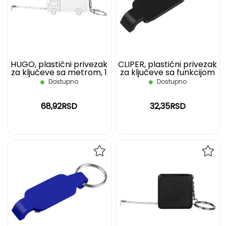
LISTU
LIST
ŽELJA
ŽELJ
HUGO, plastični privezak
CLIPER, plastični privezak
za ključeve sa metrom, 1
za ključeve sa funkcijom
m, beli
otvarača, crni
Dostupno
Dostupno
68,92RSD
32,35RSD
DODAJ
DOD
NA
NA
LISTU
LIST
ŽELJA
ŽELJ