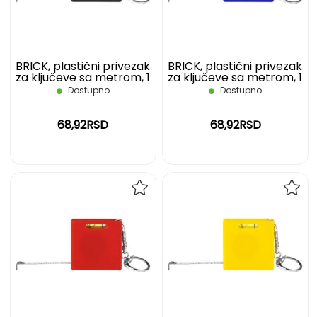
ŽELJA
ŽELJ
BRICK, plastični privezak
BRICK, plastični privezak
za ključeve sa metrom, 1
za ključeve sa metrom, 1
m, crni
m, plavi
Dostupno
Dostupno
68,92RSD
68,92RSD
DODAJ
DOD
NA
NA
LISTU
LIST
ŽELJA
ŽELJ