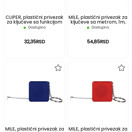
CLIPER, plastični privezak
MILE, plastični privezak za
za ključeve sa funkcijom
ključeve sa metrom, 1m,
otvarača, plavi
crni
Dostupno
Dostupno
32,35RSD
54,85RSD
DODAJ
DOD
NA
NA
LISTU
LIST
ŽELJA
ŽELJ
MILE, plastični privezak za
MILE, plastični privezak za