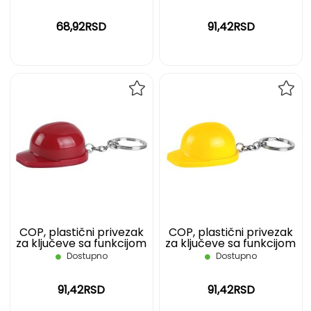
68,92RSD
91,42RSD
DODAJ
DOD
NA
NA
LISTU
LIST
ŽELJA
ŽELJ
COP, plastični privezak
COP, plastični privezak
za ključeve sa funkcijom
za ključeve sa funkcijom
otvarača, crveni
otvarača, žuti
Dostupno
Dostupno
91,42RSD
91,42RSD