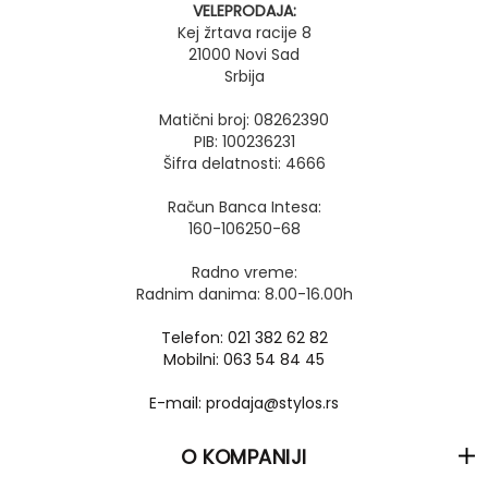
VELEPRODAJA:
Kej žrtava racije 8
21000 Novi Sad
Srbija
Matični broj: 08262390
PIB: 100236231
Šifra delatnosti: 4666
Račun Banca Intesa:
160-106250-68
Radno vreme:
Radnim danima: 8.00-16.00h
Telefon: 021 382 62 82
Mobilni: 063 54 84 45
E-mail: prodaja@stylos.rs
O KOMPANIJI