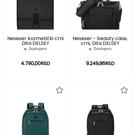
LISTU
LIST
ŽELJA
ŽELJ
Neseser kozmetički crni
Neseser - beauty case,
Dita DELSEY
crni, Dita DELSEY
Dostupno
Dostupno
4.790,00RSD
9.249,96RSD
DODAJ
DOD
NA
NA
LISTU
LIST
ŽELJA
ŽELJ