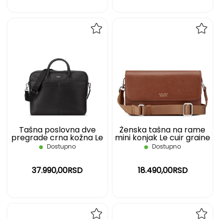
DODAJ
DOD
NA
NA
LISTU
LIST
ŽELJA
ŽELJ
Tašna poslovna dve
Ženska tašna na rame
pregrade crna kožna Le
mini konjak Le cuir graine
cuir graine DELSEY
DELSEY
Dostupno
Dostupno
37.990,00RSD
18.490,00RSD