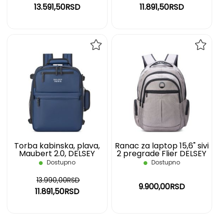
13.591,50RSD
11.891,50RSD
DODAJ
DOD
NA
NA
LISTU
LIST
ŽELJA
ŽELJ
Torba kabinska, plava,
Ranac za laptop 15,6" sivi
Maubert 2.0, DELSEY
2 pregrade Flier DELSEY
Dostupno
Dostupno
13.990,00RSD
9.900,00RSD
11.891,50RSD