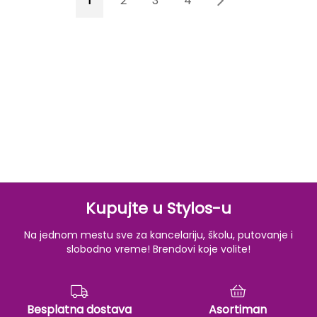
1
2
3
4
5
Kupujte u Stylos-u
Na jednom mestu sve za kancelariju, školu, putovanje i
slobodno vreme! Brendovi koje volite!
Besplatna dostava
Asortiman