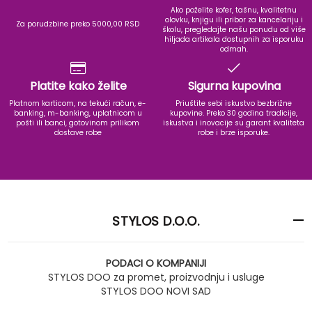
Ako poželite kofer, tašnu, kvalitetnu
olovku, knjigu ili pribor za kancelariju i
Za porudzbine preko 5000,00 RSD
školu, pregledajte našu ponudu od više
hiljada artikala dostupnih za isporuku
odmah.
Platite kako želite
Sigurna kupovina
Platnom karticom, na tekući račun, e-
Priuštite sebi iskustvo bezbrižne
banking, m-banking, uplatnicom u
kupovine. Preko 30 godina tradicije,
pošti ili banci, gotovinom prilikom
iskustva i inovacije su garant kvaliteta
dostave robe
robe i brze isporuke.
STYLOS D.O.O.
PODACI O KOMPANIJI
STYLOS DOO za promet, proizvodnju i usluge
STYLOS DOO NOVI SAD