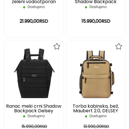
zeleni vodootporan
Shadow Backpack
Turenne soft DELSEY
Delsey
Dostupno
Dostupno
21.990,00RSD
15.990,00RSD
DODAJ
DOD
NA
NA
LISTU
LIST
ŽELJA
ŽELJ
Ranac meki crni Shadow
Torba kabinska, bež,
Backpack Delsey
Maubert 2.0, DELSEY
Dostupno
Dostupno
15.990,00RSD
13.990,00RSD