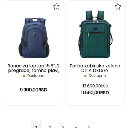
DODAJ
DOD
NA
NA
LISTU
LIST
ŽELJA
ŽELJ
Ranac za laptop 15,6", 2
Torba kabinska zelena
pregrade, tamno plavi,
DITA DELSEY
Navigator Delsey
Dostupno
Dostupno
13.600,00RSD
9.900,00RSD
11.560,00RSD
Page
You're currently reading page
Page
Page
Page
Page
Page
Sledeće