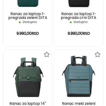
Ranac za laptop 1-
Ranac za laptop 1-
pregrada zeleni DITA
pregrada crni DITA
DELSEY
DELSEY
Dostupno
Dostupno
9.990,00RSD
9.990,00RSD
DODAJ
DOD
NA
NA
LISTU
LIST
ŽELJA
ŽELJ
Ranac za laptop 14"
Ranac meki zeleni