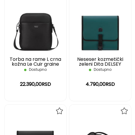
DODAJ
DOD
NA
NA
LISTU
LIST
ŽELJA
ŽELJ
Torba na rame L crna
Neseser kozmetički
kožna Le Cuir graine
zeleni Dita DELSEY
DELSEY
Dostupno
Dostupno
22.390,00RSD
4.790,00RSD
DODAJ
DOD
NA
NA