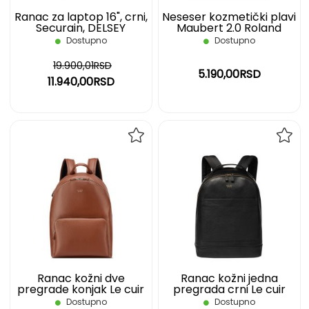
Ranac za laptop 16", crni,
Neseser kozmetički plavi
Securain, DELSEY
Maubert 2.0 Roland
Garros DELSEY
Dostupno
Dostupno
19.900,01RSD
5.190,00RSD
11.940,00RSD
DODAJ
DOD
NA
NA
LISTU
LIST
ŽELJA
ŽELJ
Ranac kožni dve
Ranac kožni jedna
pregrade konjak Le cuir
pregrada crni Le cuir
graine DELSEY
graine
Dostupno
Dostupno