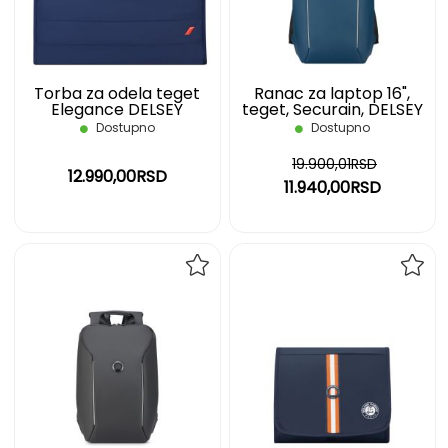
ŽELJA
ŽELJ
Torba za odela teget
Ranac za laptop 16",
Elegance DELSEY
teget, Securain, DELSEY
Dostupno
Dostupno
19.900,01RSD
12.990,00RSD
11.940,00RSD
DODAJ
DOD
NA
NA
LISTU
LIST
ŽELJA
ŽELJ