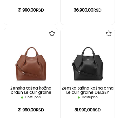
31.990,00RSD
36.900,00RSD
DODAJ
DOD
NA
NA
LISTU
LIST
ŽELJA
ŽELJ
Ženska tašna kožna
Ženska tašna kožna crna
braun Le cuir graine
Le cuir graine DELSEY
DELSEY
Dostupno
Dostupno
31.990,00RSD
31.990,00RSD