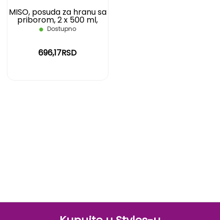
MISO, posuda za hranu sa
priborom, 2 x 500 ml,
crna
Dostupno
696,17RSD