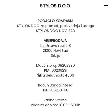
STYLOS D.O.O.
PODACI O KOMPANIJI
STYLOS DOO za promet, proizvodnju i usluge
STYLOS DOO NOVI SAD
VELEPRODAJA:
Kej žrtava racije 8
21000 Novi Sad
Srbija
Matični broj: 08262390
PIB: 100236231
Šifra delatnosti: 4666
Račun Banca Intesa:
160-106250-68
Radno vreme:
Radnim danima: 8.00-16.00h