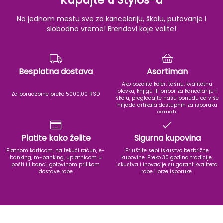
Kupujte u Stylos-u
Na jednom mestu sve za kancelariju, školu, putovanje i
slobodno vreme! Brendovi koje volite!
Besplatna dostava
Asortiman
Ako poželite kofer, tašnu, kvalitetnu
olovku, knjigu ili pribor za kancelariju i
Za porudzbine preko 5000,00 RSD
školu, pregledajte našu ponudu od više
hiljada artikala dostupnih za isporuku
odmah.
Platite kako želite
Sigurna kupovina
Platnom karticom, na tekući račun, e-
Priuštite sebi iskustvo bezbrižne
banking, m-banking, uplatnicom u
kupovine. Preko 30 godina tradicije,
pošti ili banci, gotovinom prilikom
iskustva i inovacije su garant kvaliteta
dostave robe
robe i brze isporuke.