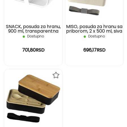
ŽELJA
ŽELJ
SNACK, posuda za hranu,
MISO, posuda za hranu sa
900 ml, transparentna
priborom, 2 x 500 ml, siva
Dostupno
Dostupno
701,80RSD
696,17RSD
DODAJ
NA
LISTU
ŽELJA