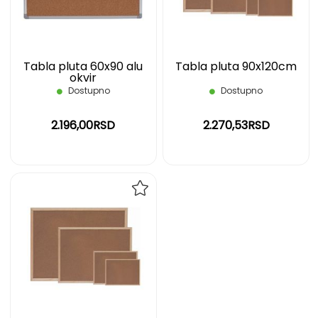
ŽELJA
ŽELJ
Tabla pluta 60x90 alu
Tabla pluta 90x120cm
okvir
Dostupno
Dostupno
2.196,00RSD
2.270,53RSD
DODAJ
NA
LISTU
ŽELJA