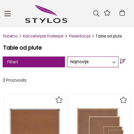
Skip
to
Kor
Content
Početna
Kancelarijski materijal
Prezentacije
Table od plute
Table od plute
Set
Filteri
Asc
Dire
3
Proizvoda
DODAJ
DOD
NA
NA
LISTU
LIST