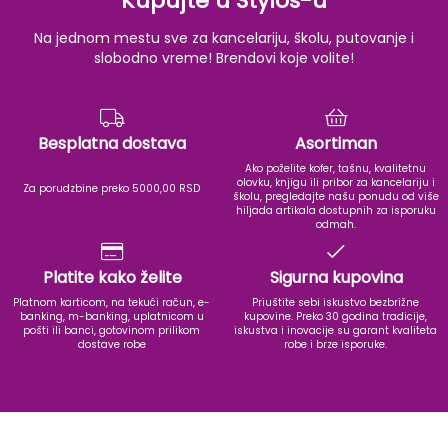
Kupujte u Stylos-u
Na jednom mestu sve za kancelariju, školu, putovanje i
slobodno vreme! Brendovi koje volite!
Besplatna dostava
Asortiman
Ako poželite kofer, tašnu, kvalitetnu
olovku, knjigu ili pribor za kancelariju i
Za porudzbine preko 5000,00 RSD
školu, pregledajte našu ponudu od više
hiljada artikala dostupnih za isporuku
odmah.
Platite kako želite
Sigurna kupovina
Platnom karticom, na tekući račun, e-
Priuštite sebi iskustvo bezbrižne
banking, m-banking, uplatnicom u
kupovine. Preko 30 godina tradicije,
pošti ili banci, gotovinom prilikom
iskustva i inovacije su garant kvaliteta
dostave robe
robe i brze isporuke.