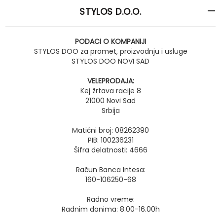
STYLOS D.O.O.
PODACI O KOMPANIJI
STYLOS DOO za promet, proizvodnju i usluge
STYLOS DOO NOVI SAD
VELEPRODAJA:
Kej žrtava racije 8
21000 Novi Sad
Srbija
Matični broj: 08262390
PIB: 100236231
Šifra delatnosti: 4666
Račun Banca Intesa:
160-106250-68
Radno vreme:
Radnim danima: 8.00-16.00h