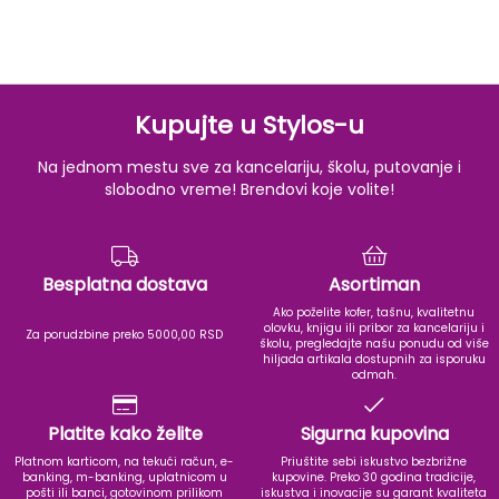
Kupujte u Stylos-u
Na jednom mestu sve za kancelariju, školu, putovanje i
slobodno vreme! Brendovi koje volite!
Besplatna dostava
Asortiman
Ako poželite kofer, tašnu, kvalitetnu
olovku, knjigu ili pribor za kancelariju i
Za porudzbine preko 5000,00 RSD
školu, pregledajte našu ponudu od više
hiljada artikala dostupnih za isporuku
odmah.
Platite kako želite
Sigurna kupovina
Platnom karticom, na tekući račun, e-
Priuštite sebi iskustvo bezbrižne
banking, m-banking, uplatnicom u
kupovine. Preko 30 godina tradicije,
pošti ili banci, gotovinom prilikom
iskustva i inovacije su garant kvaliteta