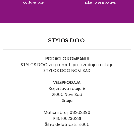
dostave robe
robe i brze isporuke.
STYLOS D.O.O.
PODACI O KOMPANIJI
STYLOS DOO za promet, proizvodnju i usluge
STYLOS DOO NOVI SAD
VELEPRODAJA:
Kej žrtava racije 8
21000 Novi Sad
Srbija
Matični broj: 08262390
PIB: 100236231
Šifra delatnosti: 4666