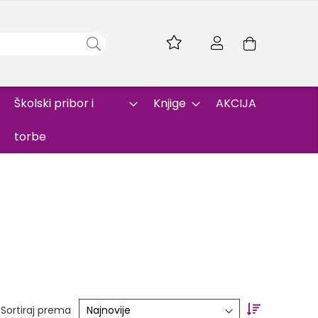
Skip
to
Korpa
Content
Školski pribor i
Knjige
AKCIJA
torbe
Set
Sortiraj prema