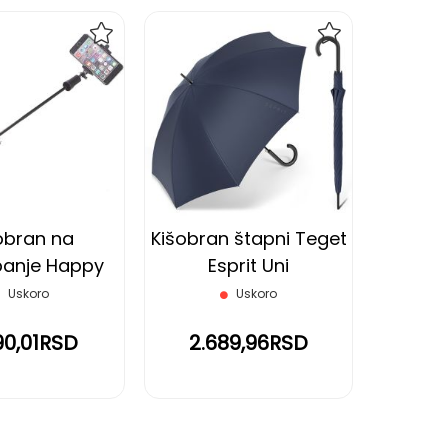
DODAJ
DODAJ
NA
NA
LISTU
LISTU
ŽELJA
ŽELJA
obran na
Kišobran štapni Teget
panje Happy
Esprit Uni
Selfie Stick
Uskoro
Uskoro
90,01RSD
2.689,96RSD