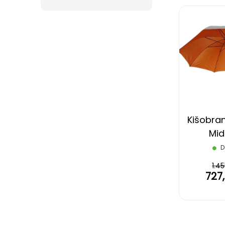
Kišobran
Mi
D
1.4
727