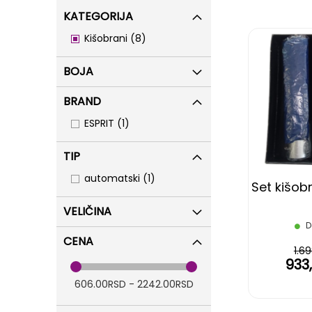
KATEGORIJA
items
Kišobrani
8
BOJA
BRAND
item
ESPRIT
1
TIP
item
automatski
1
Set kišobr
VELIČINA
D
CENA
1.6
933
606.00RSD - 2242.00RSD