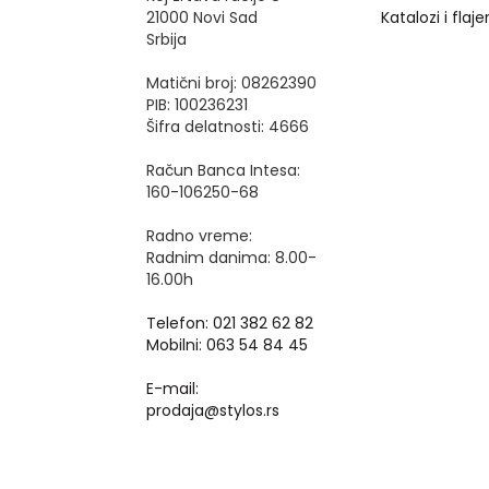
21000 Novi Sad
Katalozi i flajer
Srbija
Matični broj: 08262390
PIB: 100236231
Šifra delatnosti: 4666
Račun Banca Intesa:
160-106250-68
Radno vreme:
Radnim danima: 8.00-
16.00h
Telefon: 021 382 62 82
Mobilni: 063 54 84 45
E-mail:
prodaja@stylos.rs