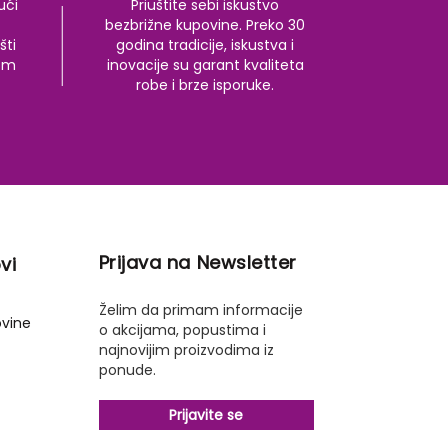
ući
Priuštite sebi iskustvo
bezbrižne kupovine. Preko 30
šti
godina tradicije, iskustva i
kom
inovacije su garant kvaliteta
robe i brze isporuke.
Prijava na Newsletter
vi
Želim da primam informacije
ovine
o akcijama, popustima i
najnovijim proizvodima iz
ponude.
Prijavite se