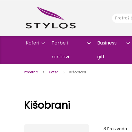
Koferi
Torbe i
Business
rančevi
gift
Početna
Koferi
Kišobrani
Kišobrani
8
Proizvoda