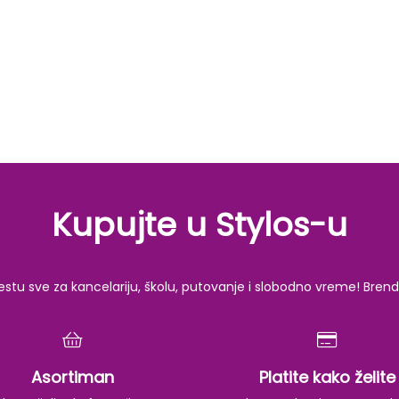
Kupujte u Stylos-u
u sve za kancelariju, školu, putovanje i slobodno vreme! Brendov
Asortiman
Platite kako želite