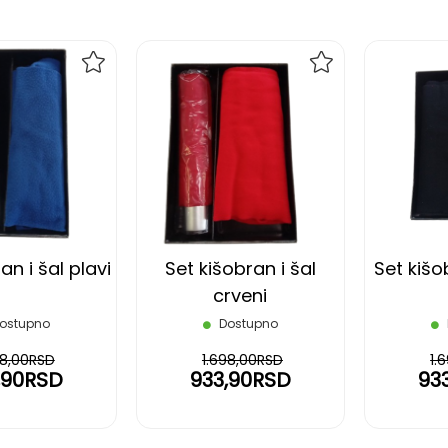
DODAJ
DODAJ
NA
NA
LISTU
LISTU
ŽELJA
ŽELJA
an i šal plavi
Set kišobran i šal
Set kišo
crveni
ostupno
Dostupno
98,00RSD
1.698,00RSD
1.
,90RSD
933,90RSD
93