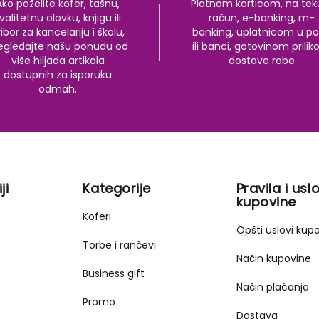
Ako poželite kofer, tašnu,
Platnom karticom, na tek
valitetnu olovku, knjigu ili
račun, e-banking, m-
ibor za kancelariju i školu,
banking, uplatnicom u po
egledajte našu ponudu od
ili banci, gotovinom prili
više hiljada artikala
dostave robe
dostupnih za isporuku
odmah.
ji
Kategorije
Pravila i uslo
kupovine
Koferi
Opšti uslovi kup
Torbe i rančevi
Način kupovine
Business gift
Način plaćanja
Promo
Dostava