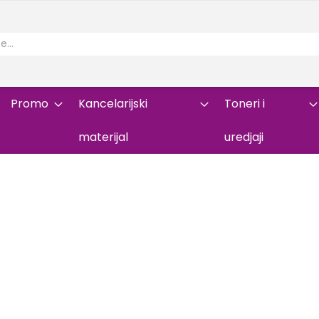
Promo
Kancelarijski
Toneri i
materijal
uredjaji