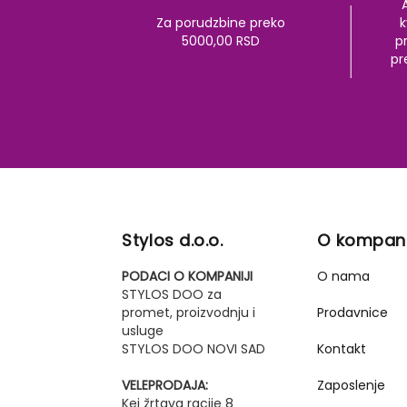
Za porudzbine preko
k
5000,00 RSD
pr
pr
Stylos d.o.o.
O kompani
PODACI O KOMPANIJI
O nama
STYLOS DOO za
promet, proizvodnju i
Prodavnice
usluge
STYLOS DOO NOVI SAD
Kontakt
VELEPRODAJA:
Zaposlenje
Kej žrtava racije 8