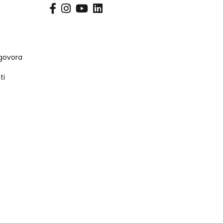
s
govora
ti