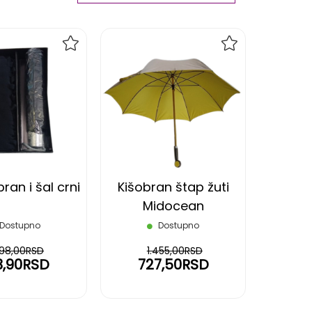
Ascending
Direction
DODAJ
DODAJ
NA
NA
LISTU
LISTU
ŽELJA
ŽELJA
bran i šal crni
Kišobran štap žuti
Midocean
Dostupno
Dostupno
698,00RSD
1.455,00RSD
3,90RSD
727,50RSD