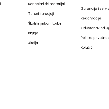
i
Kancelarijski materijal
Garancija i servi
Toneri i uredjaji
Reklamacije
Školski pribor i torbe
Odustanak od u
Knjige
Politika privatnos
Akcija
Kolačići