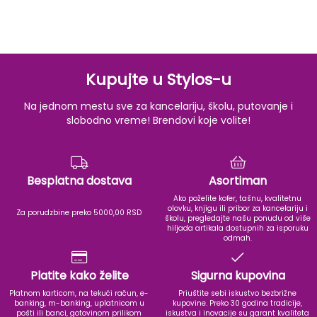
Kupujte u Stylos-u
Na jednom mestu sve za kancelariju, školu, putovanje i
slobodno vreme! Brendovi koje volite!
Besplatna dostava
Asortiman
Ako poželite kofer, tašnu, kvalitetnu
olovku, knjigu ili pribor za kancelariju i
Za porudzbine preko 5000,00 RSD
školu, pregledajte našu ponudu od više
hiljada artikala dostupnih za isporuku
odmah.
Platite kako želite
Sigurna kupovina
Platnom karticom, na tekući račun, e-
Priuštite sebi iskustvo bezbrižne
banking, m-banking, uplatnicom u
kupovine. Preko 30 godina tradicije,
pošti ili banci, gotovinom prilikom
iskustva i inovacije su garant kvaliteta