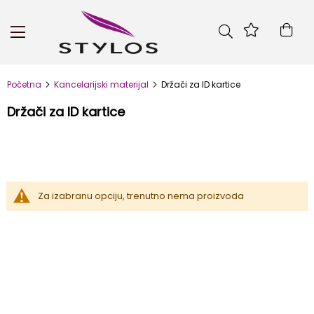
Skip
to
Kor
Content
Početna
Kancelarijski materijal
Držači za ID kartice
Držači za ID kartice
Za izabranu opciju, trenutno nema proizvoda