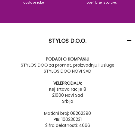
dostave robe
robe i brze isporuke.
STYLOS D.O.O.
PODACI O KOMPANIJI
STYLOS DOO za promet, proizvodnju i usluge
STYLOS DOO NOVI SAD
VELEPRODAJA:
Kej žrtava racije 8
21000 Novi Sad
Srbija
Matični broj: 08262390
PIB: 100236231
Šifra delatnosti: 4666