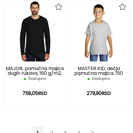
DODAJ
DOD
NA
NA
LISTU
LIST
ŽELJA
ŽELJ
MAJOR, pamučna majica
MASTER KID, dečja
dugih rukava, 160 g/m2,
pamučna majica, 150
crna, L
g/m2, pepeljasta, 06
Dostupno
Dostupno
758,05RSD
279,90RSD
Page
You're currently reading page
Page
Page
Page
Page
Page
Sledeće