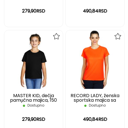
g/m2, bela, XL
279,90RSD
490,84RSD
DODAJ
DOD
NA
NA
LISTU
LIST
ŽELJA
ŽELJ
MASTER KID, dečja
RECORD LADY, ženska
pamučna majica, 150
sportska majica sa
g/m2, crna, 06
raglan rukavima, 130
Dostupno
Dostupno
g/m2, neon narandžasta,
XL
279,90RSD
490,84RSD