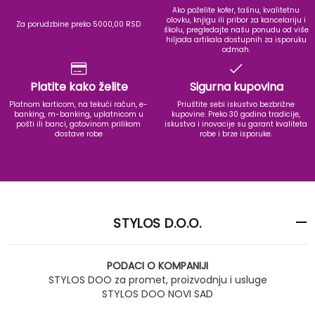
Ako poželite kofer, tašnu, kvalitetnu
olovku, knjigu ili pribor za kancelariju i
Za porudzbine preko 5000,00 RSD
školu, pregledajte našu ponudu od više
hiljada artikala dostupnih za isporuku
odmah.
Platite kako želite
Sigurna kupovina
Platnom karticom, na tekući račun, e-
Priuštite sebi iskustvo bezbrižne
banking, m-banking, uplatnicom u
kupovine. Preko 30 godina tradicije,
pošti ili banci, gotovinom prilikom
iskustva i inovacije su garant kvaliteta
dostave robe
robe i brze isporuke.
STYLOS D.O.O.
PODACI O KOMPANIJI
STYLOS DOO za promet, proizvodnju i usluge
STYLOS DOO NOVI SAD