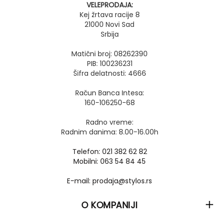
VELEPRODAJA:
Kej žrtava racije 8
21000 Novi Sad
Srbija
Matični broj: 08262390
PIB: 100236231
Šifra delatnosti: 4666
Račun Banca Intesa:
160-106250-68
Radno vreme:
Radnim danima: 8.00-16.00h
Telefon: 021 382 62 82
Mobilni: 063 54 84 45
E-mail: prodaja@stylos.rs
O KOMPANIJI