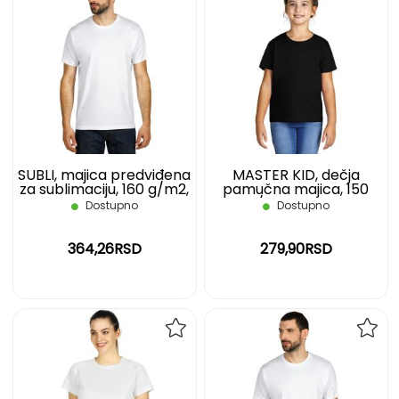
DODAJ
DOD
NA
NA
LISTU
LIST
ŽELJA
ŽELJ
SUBLI, majica predviđena
MASTER KID, dečja
za sublimaciju, 160 g/m2,
pamučna majica, 150
bela, XL
g/m2, crna, 10
Dostupno
Dostupno
364,26RSD
279,90RSD
DODAJ
DOD
NA
NA