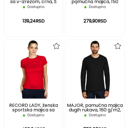
sa v-izrezom, crna, S
pamučna majica, 150
g/m2, pepeljasta, 02
Dostupno
Dostupno
139,24RSD
279,90RSD
DODAJ
DOD
NA
NA
LISTU
LIST
ŽELJA
ŽELJ
RECORD LADY, ženska
MAJOR, pamučna majica
sportska majica sa
dugih rukava, 160 g/m2,
raglan rukavima, 130
crna, 3XL
Dostupno
Dostupno
g/m2, crvena, S