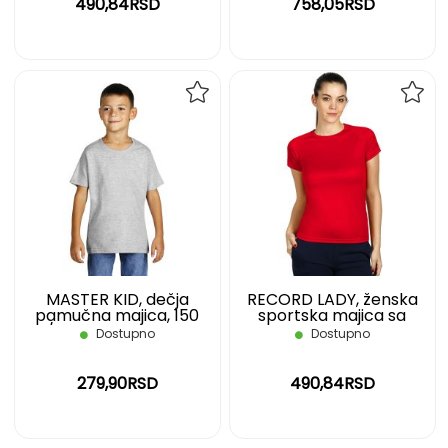
490,84RSD
758,05RSD
DODAJ
DOD
NA
NA
LISTU
LIST
ŽELJA
ŽELJ
MASTER KID, dečja
RECORD LADY, ženska
pamučna majica, 150
sportska majica sa
g/m2, pepeljasta, 04
raglan rukavima, 130
Dostupno
Dostupno
g/m2, crvena, XL
279,90RSD
490,84RSD