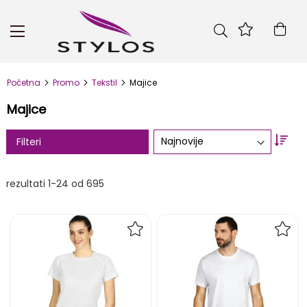
Skip
to
Kor
Content
Početna
Promo
Tekstil
Majice
Majice
Set
Filteri
Asc
Dire
rezultati
1
-
24
od
695
DODAJ
DOD
NA
NA
LISTU
LIST