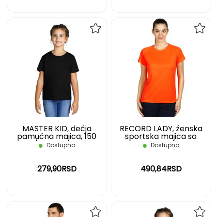
DODAJ
DOD
NA
NA
LISTU
LIST
ŽELJA
ŽELJ
MASTER KID, dečja
RECORD LADY, ženska
pamučna majica, 150
sportska majica sa
g/m2, crna, 08
raglan rukavima, 130
Dostupno
Dostupno
g/m2, neon narandžasta,
XXL
279,90RSD
490,84RSD