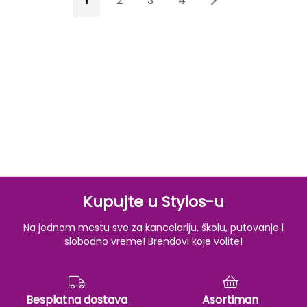
1
2
3
4
5
Kupujte u Stylos-u
Na jednom mestu sve za kancelariju, školu, putovanje i
slobodno vreme! Brendovi koje volite!
Besplatna dostava
Asortiman