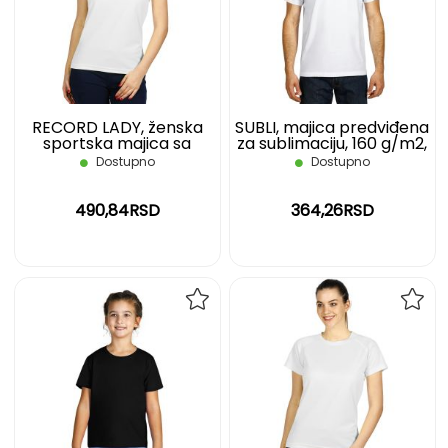
LISTU
LIST
ŽELJA
ŽELJ
RECORD LADY, ženska
SUBLI, majica predviđena
sportska majica sa
za sublimaciju, 160 g/m2,
raglan rukavima, 130
bela, XXL
Dostupno
Dostupno
g/m2, bela, L
490,84RSD
364,26RSD
DODAJ
DOD
NA
NA
LISTU
LIST
ŽELJA
ŽELJ