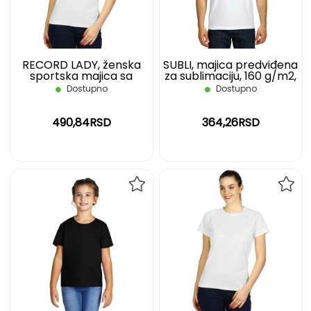
ŽELJA
ŽELJ
RECORD LADY, ženska
SUBLI, majica predviđena
sportska majica sa
za sublimaciju, 160 g/m2,
raglan rukavima, 130
bela, 3XL
Dostupno
Dostupno
g/m2, bela, XXL
490,84RSD
364,26RSD
DODAJ
DOD
NA
NA
LISTU
LIST
ŽELJA
ŽELJ