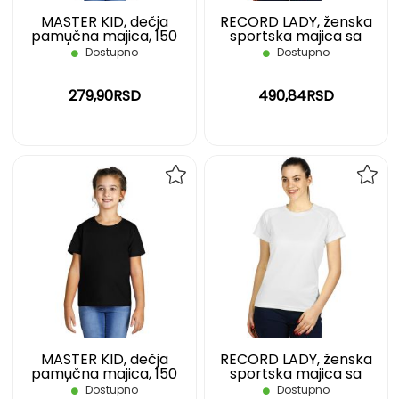
MASTER KID, dečja
RECORD LADY, ženska
pamučna majica, 150
sportska majica sa
g/m2, crna, 02
raglan rukavima, 130
Dostupno
Dostupno
g/m2, bela, S
279,90RSD
490,84RSD
DODAJ
DOD
NA
NA
LISTU
LIST
ŽELJA
ŽELJ
MASTER KID, dečja
RECORD LADY, ženska
pamučna majica, 150
sportska majica sa
g/m2, crna, 04
raglan rukavima, 130
Dostupno
Dostupno