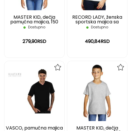
MASTER KID, dečja
RECORD LADY, ženska
pamučna majica, 150
sportska majica sa
g/m2, crna, 12
raglan rukavima, 130
Dostupno
Dostupno
g/m2, bela, M
279,90RSD
490,84RSD
DODAJ
DOD
NA
NA
LISTU
LIST
ŽELJA
ŽELJ
VASCO, pamučna majica
MASTER KID, dečja