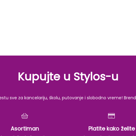
Kupujte u Stylos-u
u sve za kancelariju, školu, putovanje i slobodno vreme! Brendov
Asortiman
Platite kako želite