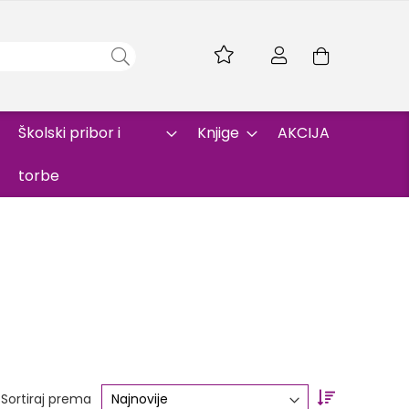
Skip
to
Korpa
Content
Školski pribor i
Knjige
AKCIJA
torbe
Set
Sortiraj prema