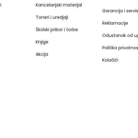
i
Kancelarijski materijal
Garancija i servi
Toneri i uredjaji
Reklamacije
Školski pribor i torbe
Odustanak od u
Knjige
Politika privatnos
Akcija
Kolačići