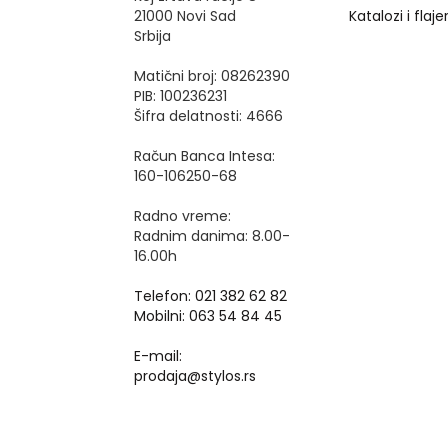
21000 Novi Sad
Katalozi i flajer
Srbija
Matični broj: 08262390
PIB: 100236231
Šifra delatnosti: 4666
Račun Banca Intesa:
160-106250-68
Radno vreme:
Radnim danima: 8.00-
16.00h
Telefon: 021 382 62 82
Mobilni: 063 54 84 45
E-mail:
prodaja@stylos.rs