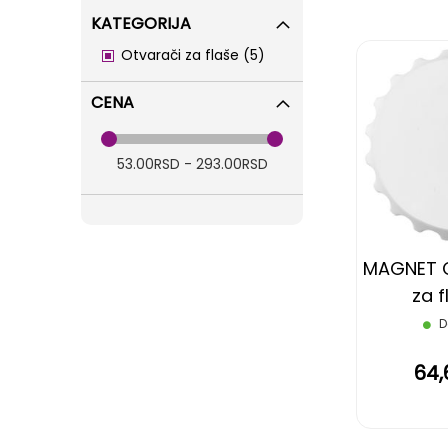
KATEGORIJA
items
Otvarači za flaše
5
CENA
53.00RSD - 293.00RSD
MAGNET C
za f
magne
D
64