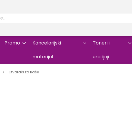
Promo
Kancelarijski
Toneri i
materijal
uredjaji
Otvarači za flaše