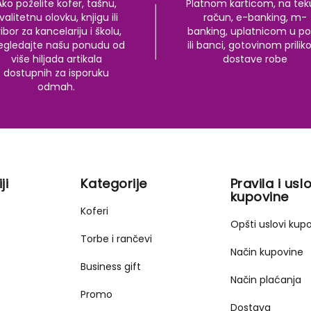
Ako poželite kofer, tašnu,
Platnom karticom, na tek
valitetnu olovku, knjigu ili
račun, e-banking, m-
ibor za kancelariju i školu,
banking, uplatnicom u po
egledajte našu ponudu od
ili banci, gotovinom prili
više hiljada artikala
dostave robe
dostupnih za isporuku
odmah.
ji
Kategorije
Pravila i uslo
kupovine
Koferi
Opšti uslovi kup
Torbe i rančevi
Način kupovine
Business gift
Način plaćanja
Promo
Dostava