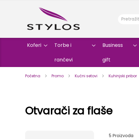
Koferi
Torbe i
Business
rančevi
gift
Početna
Promo
Kućni setovi
Kuhinjski pribor
Otvarači za flaše
5
Proizvoda