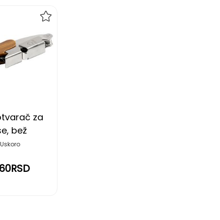
DODAJ
NA
LISTU
ŽELJA
otvarač za
še, bež
Uskoro
,60RSD