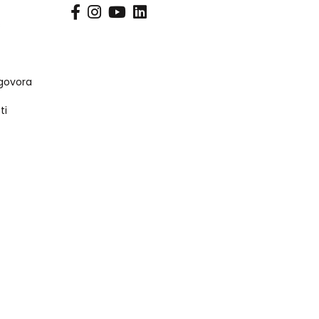
s
govora
ti