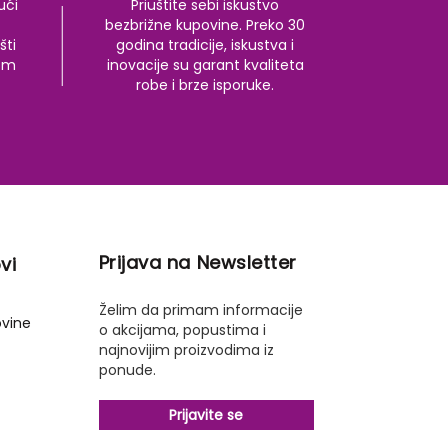
ući
Priuštite sebi iskustvo
bezbrižne kupovine. Preko 30
šti
godina tradicije, iskustva i
kom
inovacije su garant kvaliteta
robe i brze isporuke.
Prijava na Newsletter
vi
Želim da primam informacije
ovine
o akcijama, popustima i
najnovijim proizvodima iz
ponude.
Prijavite se