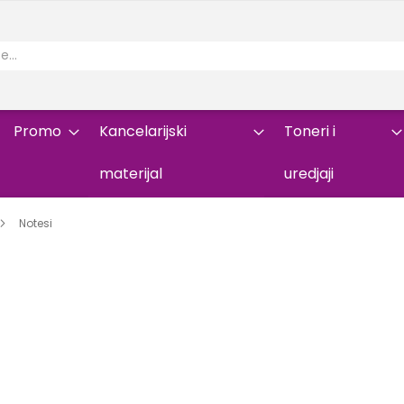
Promo
Kancelarijski
Toneri i
materijal
uredjaji
Notesi