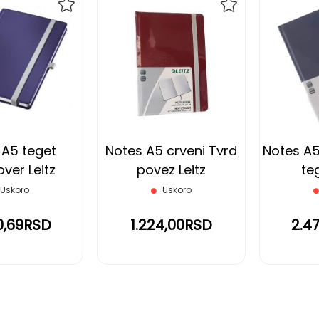
DODAJ
DODAJ
NA
NA
LISTU
LISTU
ŽELJA
ŽELJA
 A5 teget
Notes A5 crveni Tvrd
Notes A5
ver Leitz
povez Leitz
teg
Uskoro
Uskoro
0,69RSD
1.224,00RSD
2.4