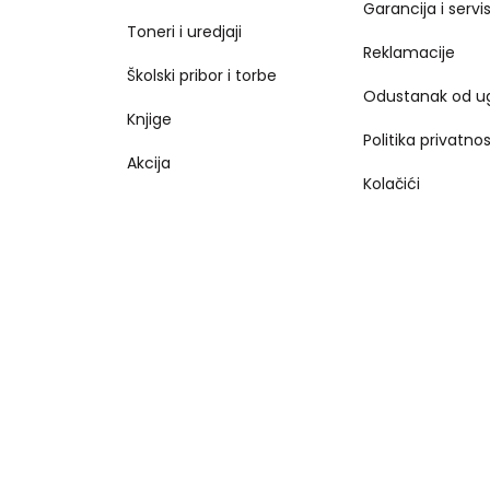
Garancija i servi
Toneri i uredjaji
Reklamacije
Školski pribor i torbe
Odustanak od u
Knjige
Politika privatnos
Akcija
Kolačići