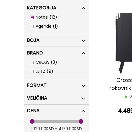
KATEGORIJA
items
Notesi
12
item
Agende
1
BOJA
BRAND
items
CROSS
3
items
LEITZ
9
Cross
FORMAT
rokovnik
D
VELIČINA
4.48
CENA
1020.00RSD - 4179.00RSD