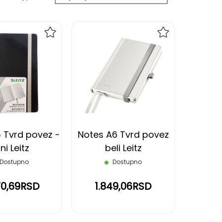
Ascending
Direction
DODAJ
DODAJ
NA
NA
LISTU
LISTU
ŽELJA
ŽELJA
 Tvrd povez -
Notes A6 Tvrd povez
ni Leitz
beli Leitz
Dostupno
Dostupno
70,69RSD
1.849,06RSD