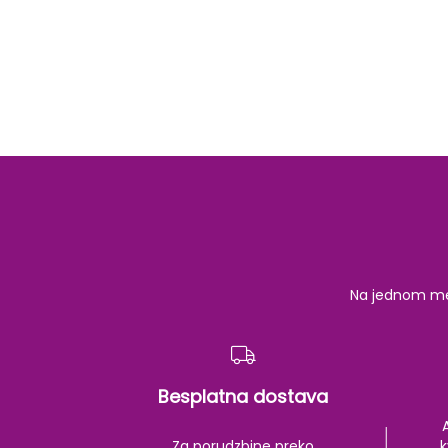
Na jednom mest
Besplatna dostava
Za porudzbine preko
k