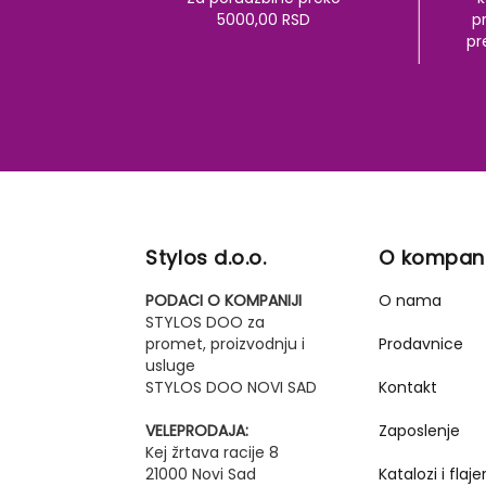
5000,00 RSD
pr
pr
Stylos d.o.o.
O kompani
PODACI O KOMPANIJI
O nama
STYLOS DOO za
promet, proizvodnju i
Prodavnice
usluge
STYLOS DOO NOVI SAD
Kontakt
VELEPRODAJA:
Zaposlenje
Kej žrtava racije 8
21000 Novi Sad
Katalozi i flajer