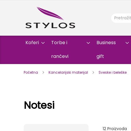
Koferi
Torbe i
Business
rančevi
gift
Početna
Kancelarijski materijal
Sveske i beleške
Notesi
12
Proizvoda