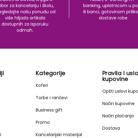
ibor za kancelariju i školu,
banking, uplatnicom u po
egledajte našu ponudu od
ili banci, gotovinom prili
više hiljada artikala
dostave robe
dostupnih za isporuku
odmah.
ji
Kategorije
Pravila i uslo
kupovine
Koferi
Opšti uslovi kup
Torbe i rančevi
Način kupovine
Business gift
Način plaćanja
Promo
Dostava
i
Kancelarijski materijal