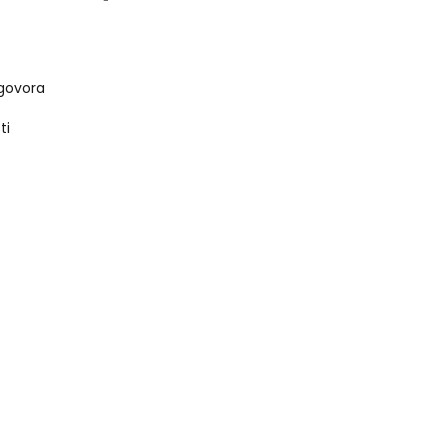
s
govora
ti