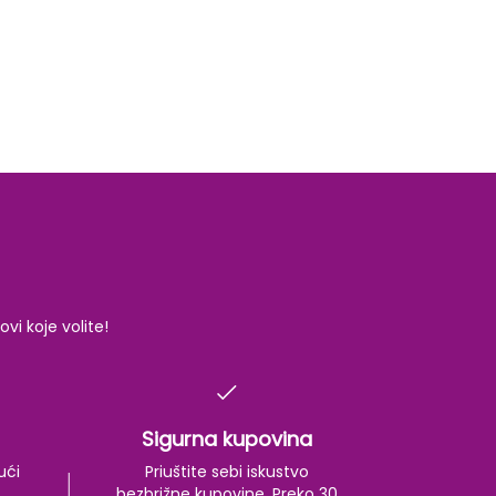
i koje volite!
Sigurna kupovina
ući
Priuštite sebi iskustvo
bezbrižne kupovine. Preko 30