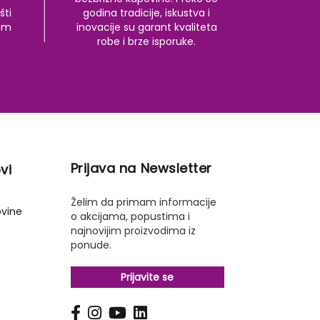
šti
godina tradicije, iskustva i
kom
inovacije su garant kvaliteta
robe i brze isporuke.
Prijava na Newsletter
vi
Želim da primam informacije
ovine
o akcijama, popustima i
najnovijim proizvodima iz
ponude.
Prijavite se