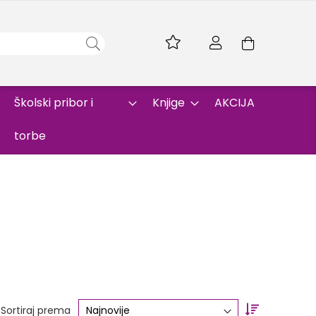
Skip
to
Korpa
Content
Školski pribor i
Knjige
AKCIJA
torbe
Set
Sortiraj prema