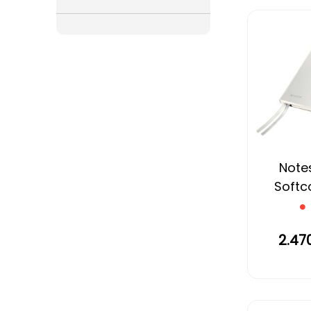
Notes
Softco
2.47