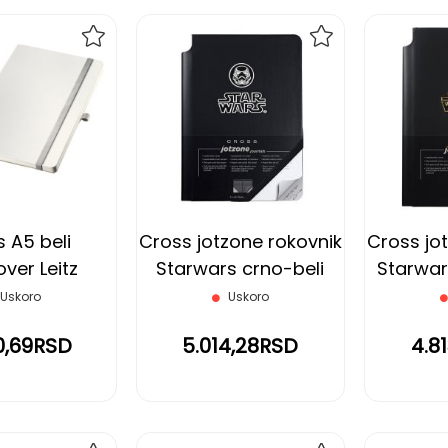
DODAJ
DODAJ
NA
NA
LISTU
LISTU
ŽELJA
ŽELJA
 A5 beli
Cross jotzone rokovnik
Cross jo
ver Leitz
Starwars crno-beli
Starwar
Uskoro
Uskoro
0,69RSD
5.014,28RSD
4.8