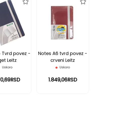
DODAJ
DODAJ
NA
NA
LISTU
LISTU
ŽELJA
ŽELJA
 Tvrd povez -
Notes A6 tvrd povez -
et Leitz
crveni Leitz
Uskoro
Uskoro
70,69RSD
1.849,06RSD