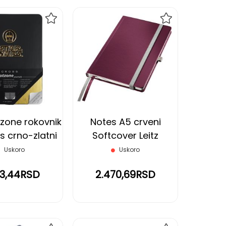
DODAJ
DODAJ
NA
NA
LISTU
LISTU
ŽELJA
ŽELJA
tzone rokovnik
Notes A5 crveni
s crno-zlatni
Softcover Leitz
Uskoro
Uskoro
13,44RSD
2.470,69RSD