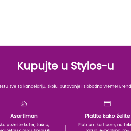
Kupujte u Stylos-u
u sve za kancelariju, školu, putovanje i slobodno vreme! Brendov
Asortiman
Platite kako želite
Ako poželite kofer, tašnu,
Platnom karticom, na tek
valitetnu olovku, knjigu ili
račun, e-banking, m-