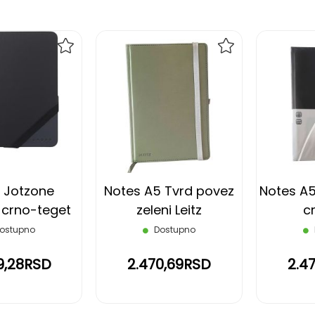
DODAJ
DODAJ
NA
NA
LISTU
LISTU
ŽELJA
ŽELJA
 Jotzone
Notes A5 Tvrd povez
Notes A5
 crno-teget
zeleni Leitz
cr
ostupno
Dostupno
9,28RSD
2.470,69RSD
2.4