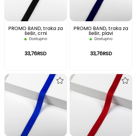
ŽELJA
ŽELJ
PROMO BAND, traka za
PROMO BAND, traka za
šešir, crni
šešir, plavi
Dostupno
Dostupno
33,76RSD
33,76RSD
DODAJ
DOD
NA
NA
LISTU
LIST
ŽELJA
ŽELJ