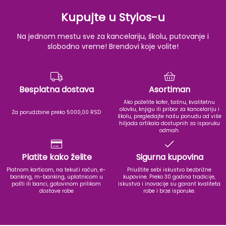
Kupujte u Stylos-u
Na jednom mestu sve za kancelariju, školu, putovanje i
slobodno vreme! Brendovi koje volite!
Besplatna dostava
Asortiman
Ako poželite kofer, tašnu, kvalitetnu
olovku, knjigu ili pribor za kancelariju i
Za porudzbine preko 5000,00 RSD
školu, pregledajte našu ponudu od više
hiljada artikala dostupnih za isporuku
odmah.
Platite kako želite
Sigurna kupovina
Platnom karticom, na tekući račun, e-
Priuštite sebi iskustvo bezbrižne
banking, m-banking, uplatnicom u
kupovine. Preko 30 godina tradicije,
pošti ili banci, gotovinom prilikom
iskustva i inovacije su garant kvaliteta
dostave robe
robe i brze isporuke.