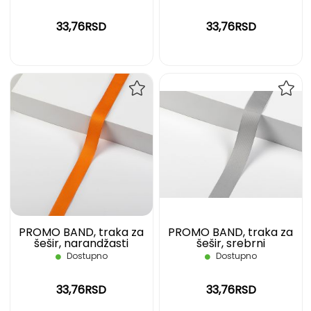
33,76RSD
33,76RSD
DODAJ
DOD
NA
NA
LISTU
LIST
ŽELJA
ŽELJ
PROMO BAND, traka za
PROMO BAND, traka za
šešir, narandžasti
šešir, srebrni
Dostupno
Dostupno
33,76RSD
33,76RSD