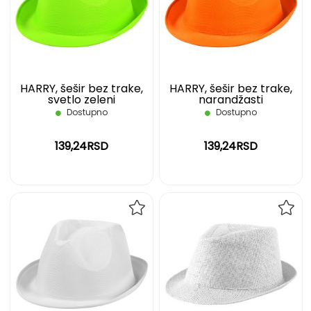
LISTU
LIST
ŽELJA
ŽELJ
HARRY, šešir bez trake,
HARRY, šešir bez trake,
svetlo zeleni
narandžasti
Dostupno
Dostupno
139,24RSD
139,24RSD
DODAJ
DOD
NA
NA
LISTU
LIST
ŽELJA
ŽELJ