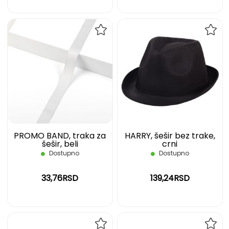
DODAJ
DOD
NA
NA
LISTU
LIST
ŽELJA
ŽELJ
PROMO BAND, traka za
HARRY, šešir bez trake,
šešir, beli
crni
Dostupno
Dostupno
33,76RSD
139,24RSD