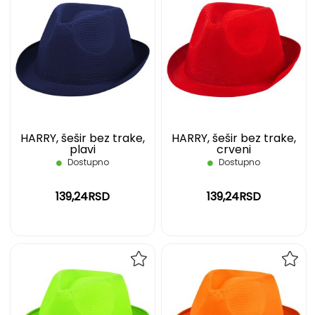
DODAJ
DOD
NA
NA
LISTU
LIST
ŽELJA
ŽELJ
HARRY, šešir bez trake,
HARRY, šešir bez trake,
plavi
crveni
Dostupno
Dostupno
139,24RSD
139,24RSD
DODAJ
DOD
NA
NA