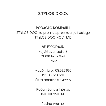
STYLOS D.O.O.
PODACI O KOMPANIJI
STYLOS DOO za promet, proizvodnju i usluge
STYLOS DOO NOVI SAD
VELEPRODAJA:
Kej žrtava racije 8
21000 Novi Sad
Srbija
Matični broj: 08262390
PIB: 100236231
Šifra delatnosti: 4666
Račun Banca Intesa:
160-106250-68
Radno vreme: