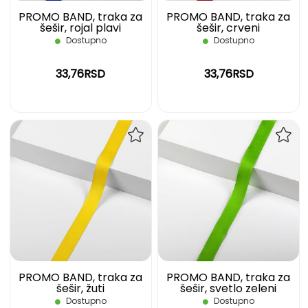
PROMO BAND, traka za
PROMO BAND, traka za
šešir, rojal plavi
šešir, crveni
Dostupno
Dostupno
33,76RSD
33,76RSD
DODAJ
DOD
NA
NA
LISTU
LIST
ŽELJA
ŽELJ
PROMO BAND, traka za
PROMO BAND, traka za
šešir, žuti
šešir, svetlo zeleni
Dostupno
Dostupno