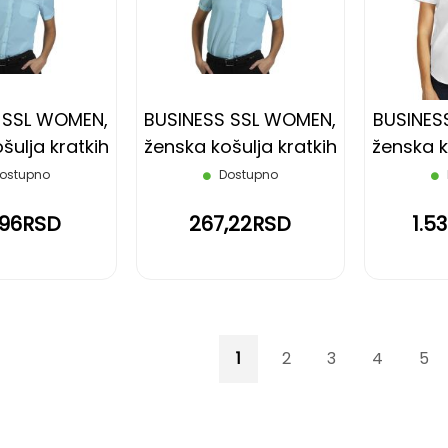
LISTU
LISTU
ŽELJA
ŽELJA
 SSL WOMEN,
BUSINESS SSL WOMEN,
BUSINES
šulja kratkih
ženska košulja kratkih
ženska k
vetlo plava,
rukava, svetlo plava,
rukav
ostupno
Dostupno
XL
XXL
,96RSD
267,22RSD
1.5
Page
You're currently reading p
Page
Page
Page
Pag
1
2
3
4
5