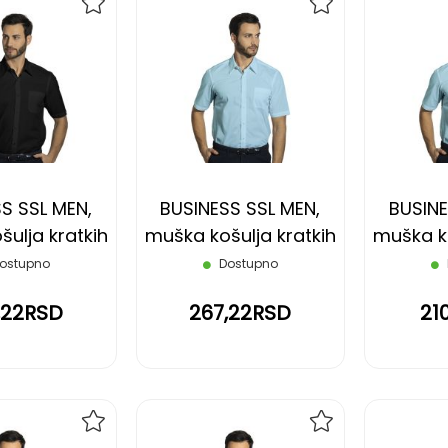
DODAJ
DODAJ
NA
NA
LISTU
LISTU
ŽELJA
ŽELJA
S SSL MEN,
BUSINESS SSL MEN,
BUSINE
ulja kratkih
muška košulja kratkih
muška ko
 crna, XXL
rukava, svetlo plava, M
rukava, s
ostupno
Dostupno
,22RSD
267,22RSD
21