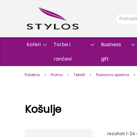
Koferi
Torbe i
Business
rančevi
gift
Početna
Promo
Tekstil
Poslovna oprema
Košulje
rezultati
1
-
24