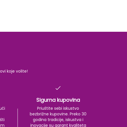
i koje volite!
Sigurna kupovina
ući
Priuštite sebi iskustvo
bezbrižne kupovine. Preko 30
šti
godina tradicije, iskustva i
kom
inovacije su garant kvaliteta