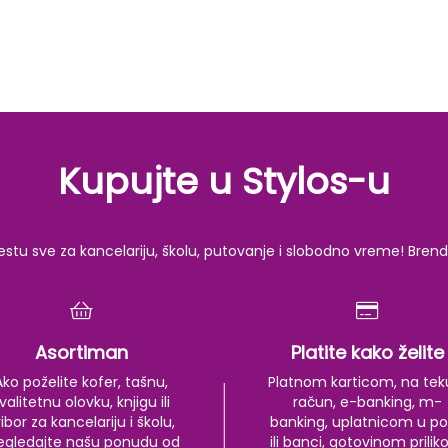
Kupujte u Stylos-u
u sve za kancelariju, školu, putovanje i slobodno vreme! Brendov
Asortiman
Platite kako želite
Ako poželite kofer, tašnu,
Platnom karticom, na tek
valitetnu olovku, knjigu ili
račun, e-banking, m-
ibor za kancelariju i školu,
banking, uplatnicom u po
egledajte našu ponudu od
ili banci, gotovinom prili