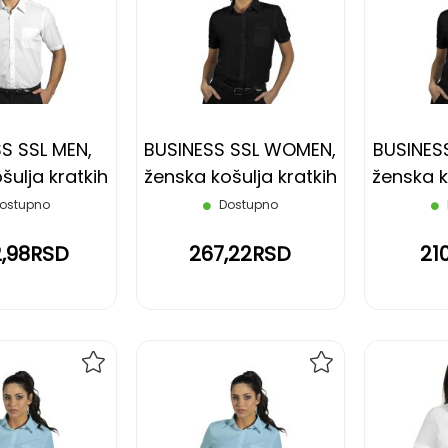
NA
NA
LISTU
LISTU
ŽELJA
ŽELJA
S SSL MEN,
BUSINESS SSL WOMEN,
BUSINES
ulja kratkih
ženska košulja kratkih
ženska k
 bela, XXL
rukava, crna, XL
rukava
ostupno
Dostupno
2,98RSD
267,22RSD
21
DODAJ
DODAJ
NA
NA