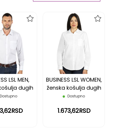
Ascending
Direction
DODAJ
DODAJ
NA
NA
LISTU
LISTU
ŽELJA
ŽELJA
SS LSL MEN,
BUSINESS LSL WOMEN,
ošulja dugih
ženska košulja dugih
, bela, XXL
rukava, bela, S
Dostupno
Dostupno
73,62RSD
1.673,62RSD