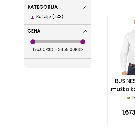
KATEGORIJA
items
Košulje
233
CENA
175.00RSD - 3458.00RSD
BUSINES
muška ko
rukava,
D
1.67