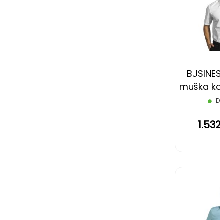
BUSINES
muška koš
rukava,
D
1.53