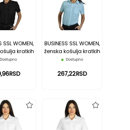
NA
NA
LISTU
LISTU
ŽELJA
ŽELJA
S SSL WOMEN,
BUSINESS SSL WOMEN,
ošulja kratkih
ženska košulja kratkih
, crna, XXL
rukava, svetlo plava, L
Dostupno
Dostupno
0,96RSD
267,22RSD
DODAJ
DODAJ
NA
NA