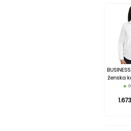
BUSINESS
ženska k
rukava,
D
1.67