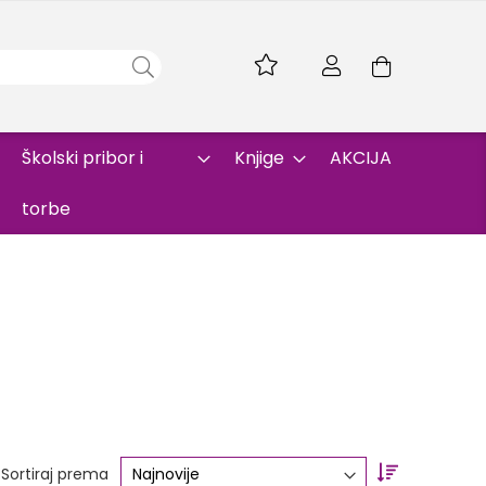
Skip
to
Korpa
Content
Školski pribor i
Knjige
AKCIJA
torbe
Set
Sortiraj prema