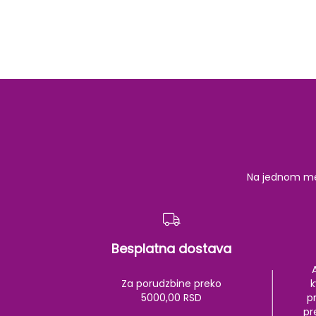
Na jednom mest
Besplatna dostava
Za porudzbine preko
k
5000,00 RSD
pr
pr