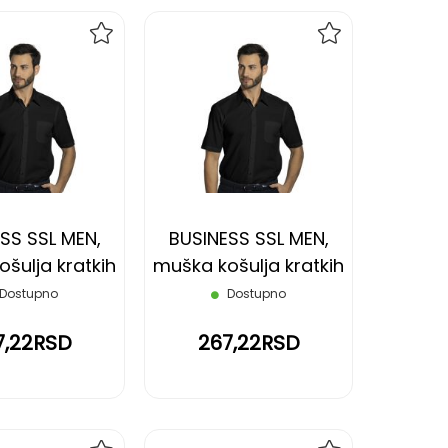
DODAJ
DODAJ
NA
NA
LISTU
LISTU
ŽELJA
ŽELJA
SS SSL MEN,
BUSINESS SSL MEN,
šulja kratkih
muška košulja kratkih
, crna, 4XL
rukava, crna, S
Dostupno
Dostupno
7,22RSD
267,22RSD