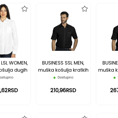
DODAJ
DODAJ
NA
NA
LISTU
LISTU
ŽELJA
ŽELJA
 LSL WOMEN,
BUSINESS SSL MEN,
BUSINE
ošulja dugih
muška košulja kratkih
muška ko
 bela, XXL
rukava, crna, 3XL
rukava
ostupno
Dostupno
3,62RSD
210,96RSD
26