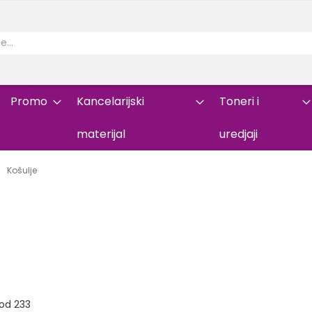
Promo
Kancelarijski
Toneri i
materijal
uredjaji
Košulje
od
233