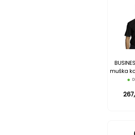
BUSINES
muška koš
rukava,
D
267