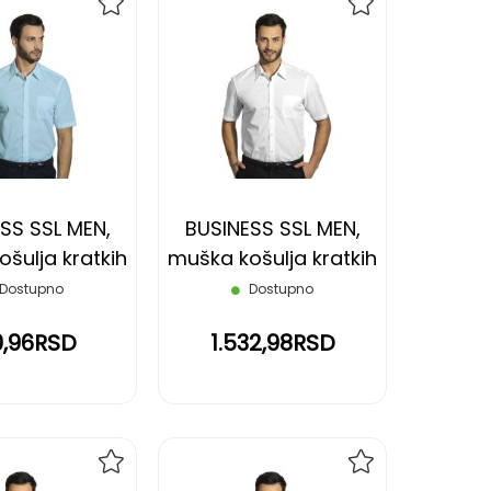
DODAJ
DODAJ
NA
NA
LISTU
LISTU
ŽELJA
ŽELJA
SS SSL MEN,
BUSINESS SSL MEN,
šulja kratkih
muška košulja kratkih
vetlo plava, S
rukava, bela, 4XL
Dostupno
Dostupno
0,96RSD
1.532,98RSD