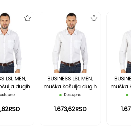
DODAJ
DODAJ
NA
NA
LISTU
LISTU
ŽELJA
ŽELJA
S LSL MEN,
BUSINESS LSL MEN,
BUSINE
šulja dugih
muška košulja dugih
muška k
 bela, 4XL
rukava, bela, S
rukava
ostupno
Dostupno
3,62RSD
1.673,62RSD
1.6