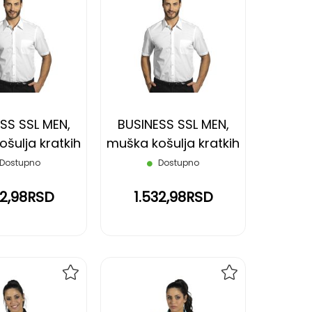
DODAJ
DODAJ
NA
NA
LISTU
LISTU
ŽELJA
ŽELJA
SS SSL MEN,
BUSINESS SSL MEN,
šulja kratkih
muška košulja kratkih
a, bela, S
rukava, bela, XL
Dostupno
Dostupno
32,98RSD
1.532,98RSD
DODAJ
DODAJ