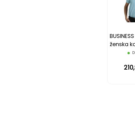
BUSINESS
ženska ko
rukava, s
D
210