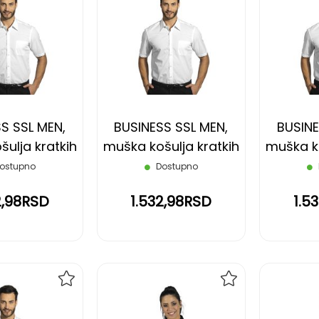
DODAJ
DODAJ
NA
NA
LISTU
LISTU
ŽELJA
ŽELJA
S SSL MEN,
BUSINESS SSL MEN,
BUSINE
ulja kratkih
muška košulja kratkih
muška ko
, bela, L
rukava, bela, M
rukav
ostupno
Dostupno
2,98RSD
1.532,98RSD
1.5
DODAJ
DODAJ