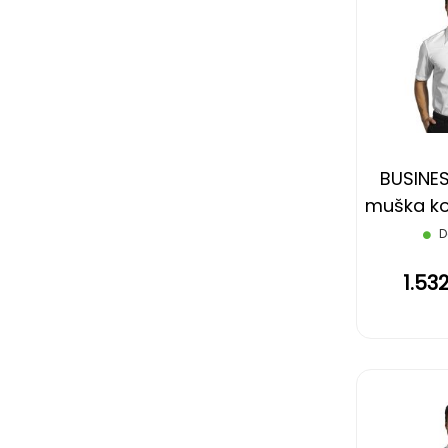
BUSINES
muška koš
rukava
D
1.53