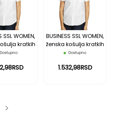
LISTU
LISTU
ŽELJA
ŽELJA
S SSL WOMEN,
BUSINESS SSL WOMEN,
ošulja kratkih
ženska košulja kratkih
a, bela, L
rukava, bela, S
Dostupno
Dostupno
32,98RSD
1.532,98RSD
age
e
Page
Sledeće