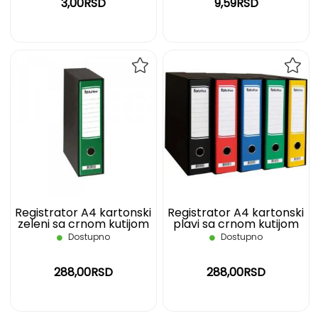
3,00RSD
9,59RSD
DODAJ
DOD
NA
NA
LISTU
LIST
ŽELJA
ŽELJ
Registrator A4 kartonski
Registrator A4 kartonski
zeleni sa crnom kutijom
plavi sa crnom kutijom
FOROFFICE
FOROFFICE
Dostupno
Dostupno
288,00RSD
288,00RSD