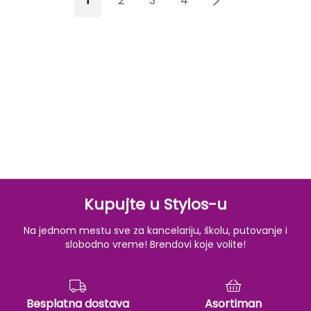
1
2
3
4
5
Kupujte u Stylos-u
Na jednom mestu sve za kancelariju, školu, putovanje i
slobodno vreme! Brendovi koje volite!
Besplatna dostava
Asortiman