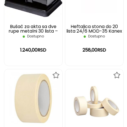
ŽELJA
ŽELJ
Bušač za akta sa dve
Heftalica stona do 20
rupe metalni 30 lista –
lista 24/6 MOD-35 Kanex
plavo crni OFFICE DEPOT
Dostupno
Dostupno
1.240,00RSD
258,00RSD
DODAJ
DOD
NA
NA
LISTU
LIST
ŽELJA
ŽELJ