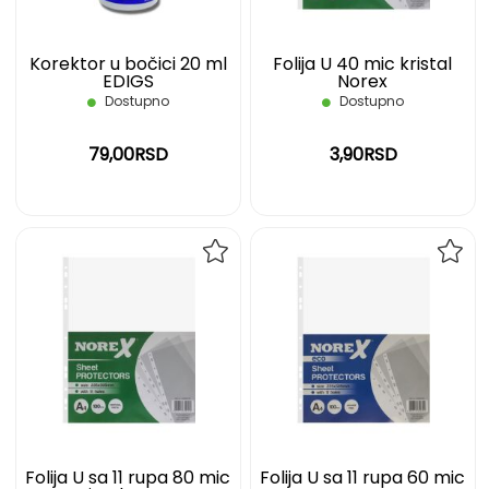
Korektor u bočici 20 ml
Folija U 40 mic kristal
EDIGS
Norex
Dostupno
Dostupno
79,00RSD
3,90RSD
DODAJ
DOD
NA
NA
LISTU
LIST
ŽELJA
ŽELJ
Folija U sa 11 rupa 80 mic
Folija U sa 11 rupa 60 mic