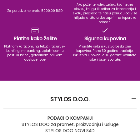
Ako poželite kofer, tašnu, kvalitetnu
olovku, knjigu ili pribor za kancelariju i
Za porudzbine preko 5000,00 RSD
školu, pregledajte našu ponudu od više
hiljada artikala dostupnih za isporuku
odmah.
Platite kako želite
Sigurna kupovina
Platnom karticom, na tekući račun, e-
Priuštite sebi iskustvo bezbrižne
banking, m-banking, uplatnicom u
kupovine. Preko 30 godina tradicije,
pošti ili banci, gotovinom prilikom
iskustva i inovacije su garant kvaliteta
dostave robe
robe i brze isporuke.
STYLOS D.O.O.
PODACI O KOMPANIJI
STYLOS DOO za promet, proizvodnju i usluge
STYLOS DOO NOVI SAD