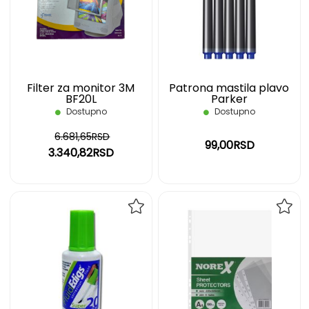
LISTU
LIST
ŽELJA
ŽELJ
Filter za monitor 3M
Patrona mastila plavo
BF20L
Parker
Dostupno
Dostupno
6.681,65RSD
99,00RSD
3.340,82RSD
DODAJ
DOD
NA
NA
LISTU
LIST
ŽELJA
ŽELJ