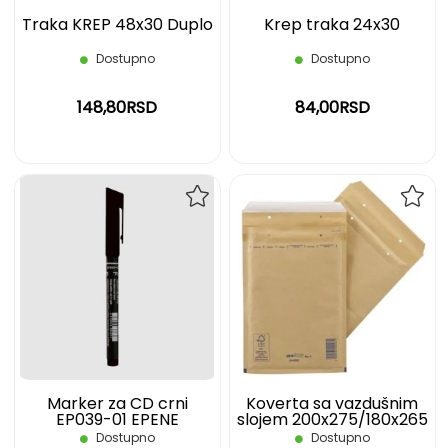
Traka KREP 48x30 Duplo
Krep traka 24x30
Dostupno
Dostupno
148,80RSD
84,00RSD
DODAJ
DOD
NA
NA
LISTU
LIST
ŽELJA
ŽELJ
Marker za CD crni
Koverta sa vazdušnim
EP039-01 EPENE
slojem 200x275/180x265
Soft 4
Dostupno
Dostupno