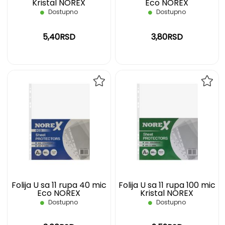
Kristal NOREX
Eco NOREX
Dostupno
Dostupno
5,40RSD
3,80RSD
DODAJ
DOD
NA
NA
LISTU
LIST
ŽELJA
ŽELJ
Folija U sa 11 rupa 40 mic
Folija U sa 11 rupa 100 mic
Eco NOREX
Kristal NOREX
Dostupno
Dostupno