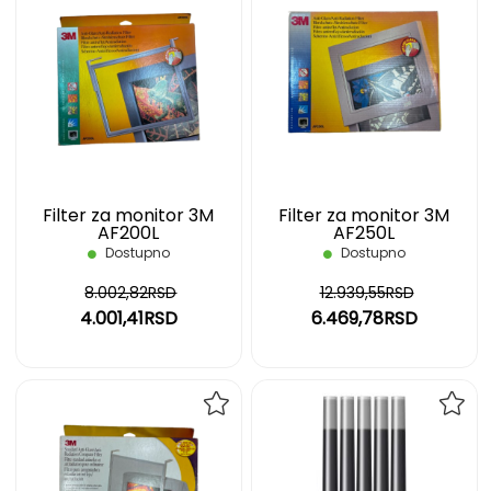
DODAJ
DOD
NA
NA
LISTU
LIST
ŽELJA
ŽELJ
Filter za monitor 3M
Filter za monitor 3M
AF200L
AF250L
Dostupno
Dostupno
8.002,82RSD
12.939,55RSD
4.001,41RSD
6.469,78RSD
DODAJ
DOD
NA
NA