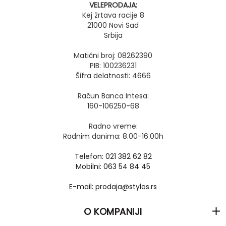
VELEPRODAJA:
Kej žrtava racije 8
21000 Novi Sad
Srbija
Matični broj: 08262390
PIB: 100236231
Šifra delatnosti: 4666
Račun Banca Intesa:
160-106250-68
Radno vreme:
Radnim danima: 8.00-16.00h
Telefon: 021 382 62 82
Mobilni: 063 54 84 45
E-mail: prodaja@stylos.rs
O KOMPANIJI