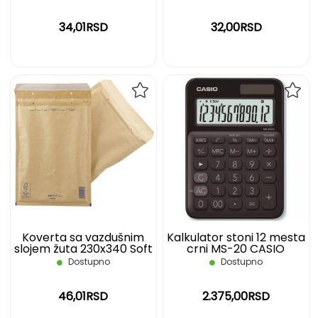
34,01RSD
32,00RSD
DODAJ
DOD
NA
NA
LISTU
LIST
ŽELJA
ŽELJ
Koverta sa vazdušnim
Kalkulator stoni 12 mesta
slojem žuta 230x340 Soft
crni MS-20 CASIO
7
Dostupno
Dostupno
46,01RSD
2.375,00RSD