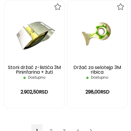
DODAJ
DOD
NA
NA
LISTU
LIST
ŽELJA
ŽELJ
Stoni držač z-listića 3M
Držač za selotejp 3M
Pininfarina + žuti
ribica
blokčićR330
Dostupno
Dostupno
2.902,50RSD
298,00RSD
Page
You're currently reading page
Page
Page
Page
Page
Page
Sledeće