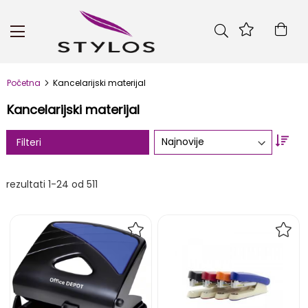
Skip
to
Kor
Content
Početna
Kancelarijski materijal
Kancelarijski materijal
Set
Filteri
Asc
Dire
rezultati
1
-
24
od
511
DODAJ
DOD
NA
NA
LISTU
LIST