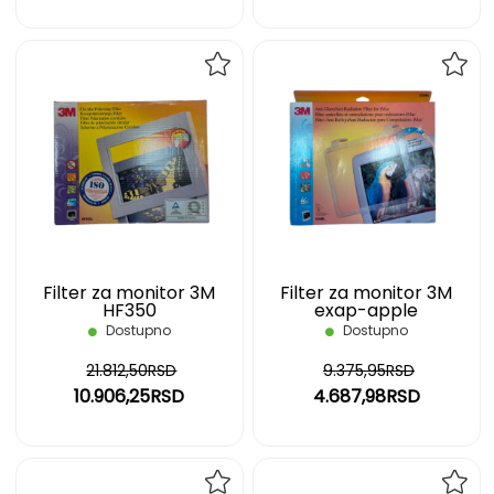
DODAJ
DOD
NA
NA
LISTU
LIST
ŽELJA
ŽELJ
Filter za monitor 3M
Filter za monitor 3M
HF350
exap-apple
Dostupno
Dostupno
21.812,50RSD
9.375,95RSD
10.906,25RSD
4.687,98RSD