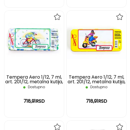
DODAJ
DOD
NA
NA
LISTU
LIST
ŽELJA
ŽELJ
Tempera Aero 1/12, 7 ml,
Tempera Aero 1/12, 7 ml,
art. 201/12, metalna kutija,
art. 201/12, metalna kutija,
biciklista
vespa
Dostupno
Dostupno
718,91RSD
718,91RSD