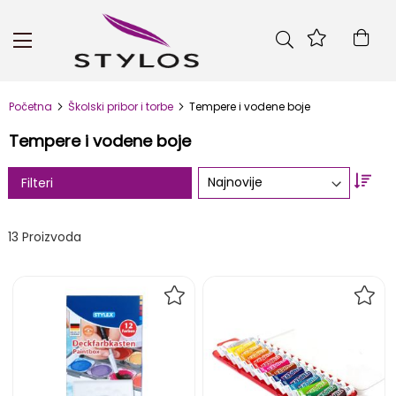
Skip
to
Kor
Content
Početna
Školski pribor i torbe
Tempere i vodene boje
Tempere i vodene boje
Set
Filteri
Asc
Dire
13
Proizvoda
DODAJ
DOD
NA
NA
LISTU
LIST