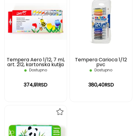
DODAJ
DOD
NA
NA
LISTU
LIST
ŽELJA
ŽELJ
Tempera Aero 1/12, 7 ml,
Tempera Carioca 1/12
art. 212, kartonska kutija
pvc
Dostupno
Dostupno
374,91RSD
380,40RSD
DODAJ
NA