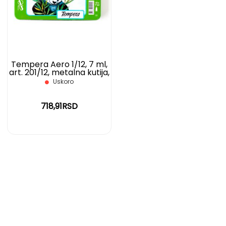
LISTU
ŽELJA
Tempera Aero 1/12, 7 ml,
art. 201/12, metalna kutija,
panda
Uskoro
718,91RSD