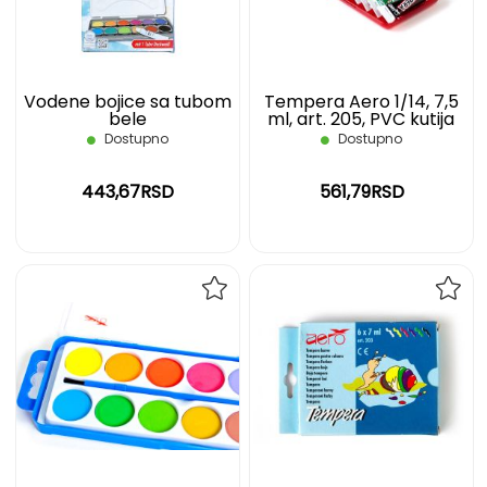
ŽELJA
ŽELJ
Vodene bojice sa tubom
Tempera Aero 1/14, 7,5
bele
ml, art. 205, PVC kutija
Dostupno
Dostupno
443,67RSD
561,79RSD
DODAJ
DOD
NA
NA
LISTU
LIST
ŽELJA
ŽELJ