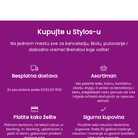
Kupujte u Stylos-u
Na jednom mestu sve za kancelariju, školu, putovanje i
slobodno vreme! Brendovi koje volite!
Besplatna dostava
Asortiman
Ako poželite kofer, tašnu, kvalitetnu
olovku, knjigu ili pribor za kancelariju i
Za porudzbine preko 5000,00 RSD
školu, pregledajte našu ponudu od više
hiljada artikala dostupnih za isporuku
odmah.
Platite kako želite
Sigurna kupovina
Platnom karticom, na tekući račun, e-
Priuštite sebi iskustvo bezbrižne
banking, m-banking, uplatnicom u
kupovine. Preko 30 godina tradicije,
pošti ili banci, gotovinom prilikom
iskustva i inovacije su garant kvaliteta
dostave robe
robe i brze isporuke.