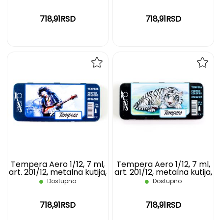
718,91RSD
718,91RSD
DODAJ
DOD
NA
NA
LISTU
LIST
ŽELJA
ŽELJ
Tempera Aero 1/12, 7 ml,
Tempera Aero 1/12, 7 ml,
art. 201/12, metalna kutija,
art. 201/12, metalna kutija,
gitarista
tigar
Dostupno
Dostupno
718,91RSD
718,91RSD