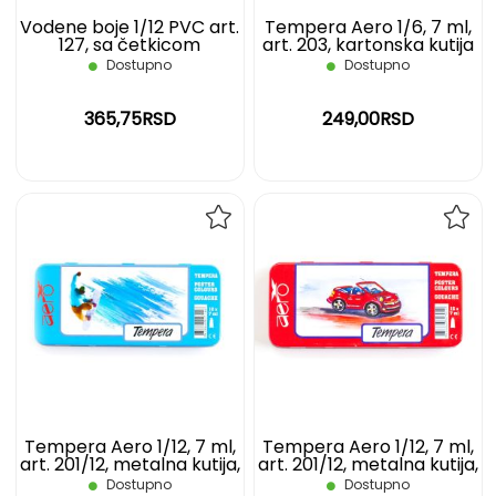
Vodene boje 1/12 PVC art.
Tempera Aero 1/6, 7 ml,
127, sa četkicom
art. 203, kartonska kutija
Dostupno
Dostupno
365,75RSD
249,00RSD
DODAJ
DOD
NA
NA
LISTU
LIST
ŽELJA
ŽELJ
Tempera Aero 1/12, 7 ml,
Tempera Aero 1/12, 7 ml,
art. 201/12, metalna kutija,
art. 201/12, metalna kutija,
skejt
auto
Dostupno
Dostupno