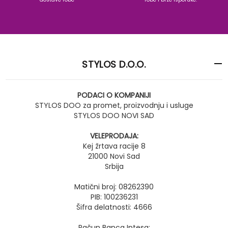
STYLOS D.O.O.
PODACI O KOMPANIJI
STYLOS DOO za promet, proizvodnju i usluge
STYLOS DOO NOVI SAD
VELEPRODAJA:
Kej žrtava racije 8
21000 Novi Sad
Srbija
Matični broj: 08262390
PIB: 100236231
Šifra delatnosti: 4666
Račun Banca Intesa: