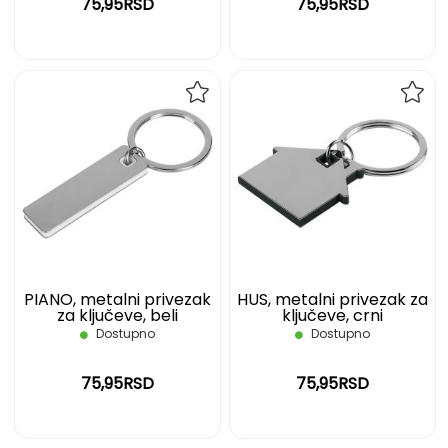
75,95RSD
75,95RSD
DODAJ
DOD
NA
NA
LISTU
LIST
ŽELJA
ŽELJ
PIANO, metalni privezak
HUS, metalni privezak za
za ključeve, beli
ključeve, crni
Dostupno
Dostupno
75,95RSD
75,95RSD