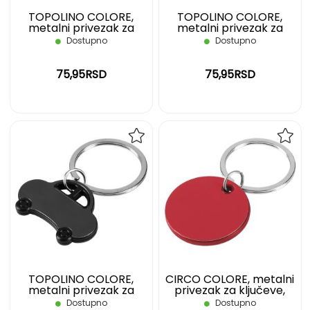
TOPOLINO COLORE,
TOPOLINO COLORE,
metalni privezak za
metalni privezak za
ključeve, crveni
ključeve, plavi
Dostupno
Dostupno
75,95RSD
75,95RSD
DODAJ
DOD
NA
NA
LISTU
LIST
ŽELJA
ŽELJ
TOPOLINO COLORE,
CIRCO COLORE, metalni
metalni privezak za
privezak za ključeve,
ključeve, crni
crveni
Dostupno
Dostupno