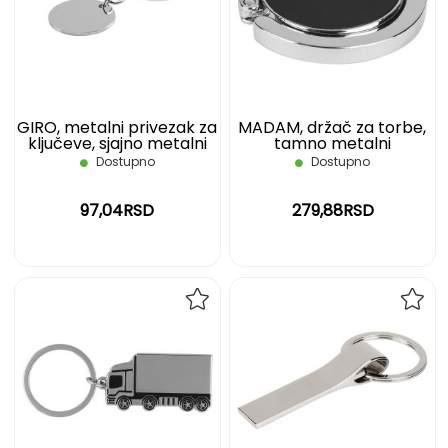
LISTU
LIST
ŽELJA
ŽELJ
GIRO, metalni privezak za
MADAM, držač za torbe,
ključeve, sjajno metalni
tamno metalni
Dostupno
Dostupno
97,04RSD
279,88RSD
DODAJ
DOD
NA
NA
LISTU
LIST
ŽELJA
ŽELJ