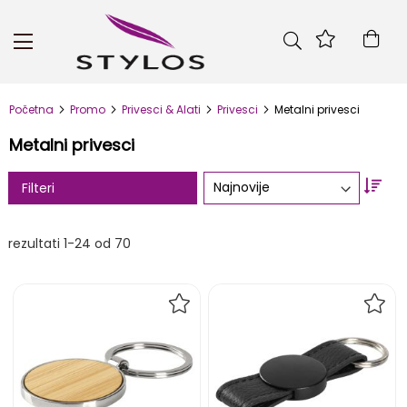
Skip
to
Kor
Content
Početna
Promo
Privesci & Alati
Privesci
Metalni privesci
Metalni privesci
Set
Filteri
Asc
Dire
rezultati
1
-
24
od
70
DODAJ
DOD
NA
NA
LISTU
LIST