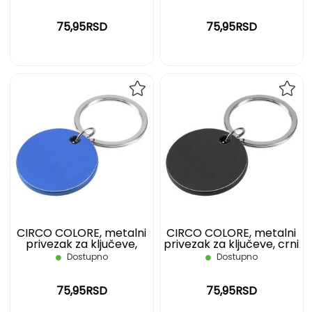
75,95RSD
75,95RSD
DODAJ
DOD
NA
NA
LISTU
LIST
ŽELJA
ŽELJ
CIRCO COLORE, metalni
CIRCO COLORE, metalni
privezak za ključeve,
privezak za ključeve, crni
plavi
Dostupno
Dostupno
75,95RSD
75,95RSD