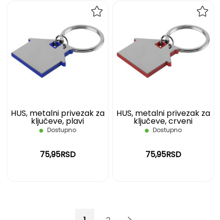
DODAJ
DOD
NA
NA
LISTU
LIST
ŽELJA
ŽELJ
HUS, metalni privezak za
HUS, metalni privezak za
ključeve, plavi
ključeve, crveni
Dostupno
Dostupno
75,95RSD
75,95RSD
Page
You're currently reading page
Page
Page
Page
Sledeće