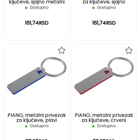
ključeve, sjajno metalni
za ključeve, sjajno
metalni
Dostupno
Dostupno
161,74RSD
161,74RSD
DODAJ
DOD
NA
NA
LISTU
LIST
ŽELJA
ŽELJ
PIANO, metalni privezak
PIANO, metalni privezak
za ključeve, plavi
za ključeve, crveni
Dostupno
Dostupno