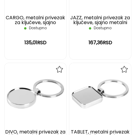
CARGO, metalni privezak
JAZZ, metalni privezak za
za ključeve, sjajno
ključeve, sjajno metalni
metalni
Dostupno
Dostupno
135,01RSD
167,36RSD
DODAJ
DOD
NA
NA
LISTU
LIST
ŽELJA
ŽELJ
DIVO, metalni privezak za
TABLET, metalni privezak