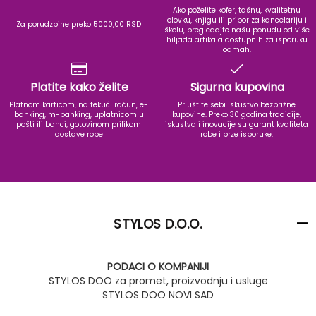
Ako poželite kofer, tašnu, kvalitetnu
olovku, knjigu ili pribor za kancelariju i
Za porudzbine preko 5000,00 RSD
školu, pregledajte našu ponudu od više
hiljada artikala dostupnih za isporuku
odmah.
Platite kako želite
Sigurna kupovina
Platnom karticom, na tekući račun, e-
Priuštite sebi iskustvo bezbrižne
banking, m-banking, uplatnicom u
kupovine. Preko 30 godina tradicije,
pošti ili banci, gotovinom prilikom
iskustva i inovacije su garant kvaliteta
dostave robe
robe i brze isporuke.
STYLOS D.O.O.
PODACI O KOMPANIJI
STYLOS DOO za promet, proizvodnju i usluge
STYLOS DOO NOVI SAD