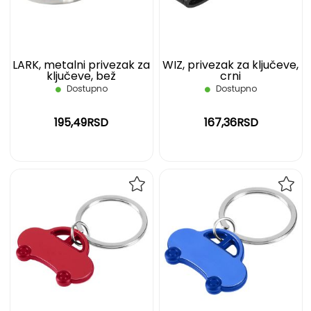
ŽELJA
ŽELJ
LARK, metalni privezak za
WIZ, privezak za ključeve,
ključeve, bež
crni
Dostupno
Dostupno
195,49RSD
167,36RSD
DODAJ
DOD
NA
NA
LISTU
LIST
ŽELJA
ŽELJ