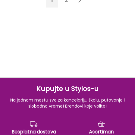
1
2
3
Kupujte u Stylos-u
Na jednom mestu sve za kancelariju, školu, putovanje i
slobodno vreme! Brendovi koje volite!
Besplatna dostava
Asortiman