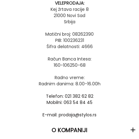
VELEPRODAJA:
Kej žrtava racije 8
21000 Novi Sad
Srbija
Matični broj: 08262390
PIB: 100236231
Šifra delatnosti: 4666
Račun Banca Intesa:
160-106250-68
Radno vreme:
Radnim danima: 8.00-16.00h
Telefon: 021 382 62 82
Mobilni: 063 54 84 45
E-mail: prodaja@stylos.rs
O KOMPANIJI