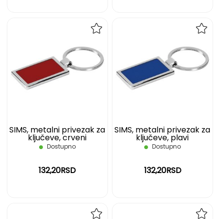
DODAJ
DOD
NA
NA
LISTU
LIST
ŽELJA
ŽELJ
SIMS, metalni privezak za
SIMS, metalni privezak za
ključeve, crveni
ključeve, plavi
Dostupno
Dostupno
132,20RSD
132,20RSD