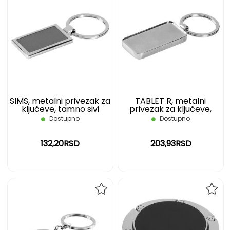
DODAJ
DOD
NA
NA
LISTU
LIST
ŽELJA
ŽELJ
SIMS, metalni privezak za
TABLET R, metalni
ključeve, tamno sivi
privezak za ključeve,
sjajno metalni
Dostupno
Dostupno
132,20RSD
203,93RSD
DODAJ
DOD
NA
NA