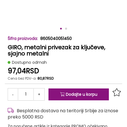
Skip
8605040051450
to
GIRO, metalni privezak za ključeve,
the
beginning
sjajno metalni
of
Dostupno odmah
the
97,04RSD
images
gallery
Cena bez PDV-a:
80,87RSD
-
+
Dodajte u korpu
Besplatna dostava na teritoriji Srbije za iznose
preko 5000 RSD
Za poručene artikle iz kategorije PROMO očekivano