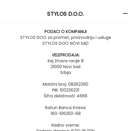
STYLOS D.O.O.
PODACI O KOMPANIJI
STYLOS DOO za promet, proizvodnju i usluge
STYLOS DOO NOVI SAD
VELEPRODAJA:
Kej žrtava racije 8
21000 Novi Sad
Srbija
Matični broj: 08262390
PIB: 100236231
Šifra delatnosti: 4666
Račun Banca Intesa:
160-106250-68
Radno vreme: