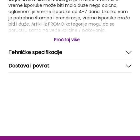
vreme isporuke može biti malo duže nego obično,
uglavnom je vreme isporuke od 4-7 dana. Ukoliko vam
je potrebna štampa i brendiranje, vreme isporuke može
biti i duže. Artikli iz PROMO kategorije mogu da se
poručuju samo na veće količine / pakovanja.
Pročitaj više
Tehničke specifikacije
Dostava i povrat