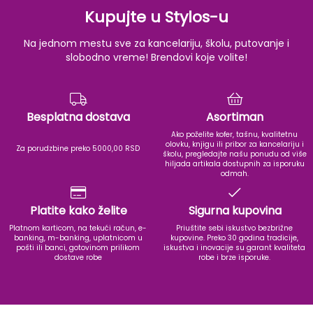
Kupujte u Stylos-u
Na jednom mestu sve za kancelariju, školu, putovanje i
slobodno vreme! Brendovi koje volite!
Besplatna dostava
Asortiman
Ako poželite kofer, tašnu, kvalitetnu
olovku, knjigu ili pribor za kancelariju i
Za porudzbine preko 5000,00 RSD
školu, pregledajte našu ponudu od više
hiljada artikala dostupnih za isporuku
odmah.
Platite kako želite
Sigurna kupovina
Platnom karticom, na tekući račun, e-
Priuštite sebi iskustvo bezbrižne
banking, m-banking, uplatnicom u
kupovine. Preko 30 godina tradicije,
pošti ili banci, gotovinom prilikom
iskustva i inovacije su garant kvaliteta
dostave robe
robe i brze isporuke.