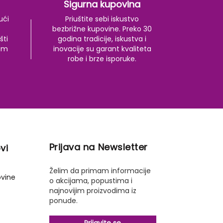
Sigurna kupovina
ući
Priuštite sebi iskustvo
bezbrižne kupovine. Preko 30
šti
godina tradicije, iskustva i
kom
inovacije su garant kvaliteta
robe i brze isporuke.
Prijava na Newsletter
vi
Želim da primam informacije
ovine
o akcijama, popustima i
najnovijim proizvodima iz
ponude.