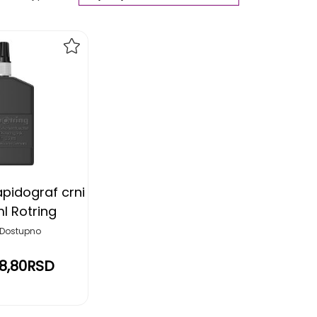
Ascending
Direction
DODAJ
NA
LISTU
ŽELJA
apidograf crni
l Rotring
Dostupno
78,80RSD