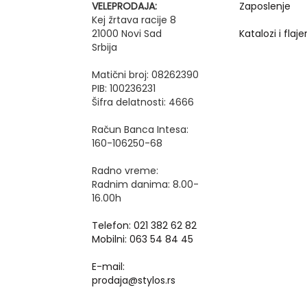
VELEPRODAJA:
Zaposlenje
Kej žrtava racije 8
21000 Novi Sad
Katalozi i flajer
Srbija
Matični broj: 08262390
PIB: 100236231
Šifra delatnosti: 4666
Račun Banca Intesa:
160-106250-68
Radno vreme:
Radnim danima: 8.00-
16.00h
Telefon: 021 382 62 82
Mobilni: 063 54 84 45
E-mail:
prodaja@stylos.rs