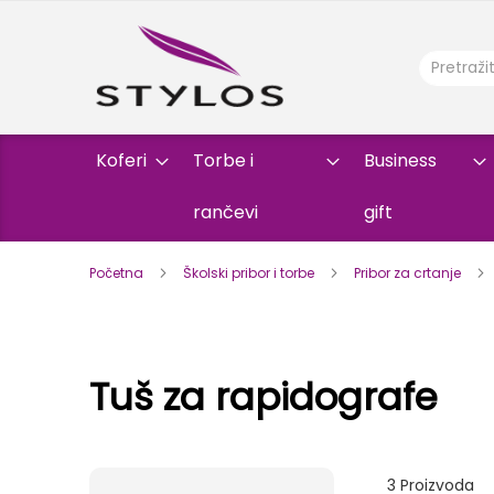
Koferi
Torbe i
Business
rančevi
gift
Početna
Školski pribor i torbe
Pribor za crtanje
Tuš za rapidografe
3
Proizvoda