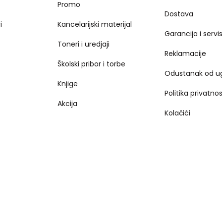
Promo
Dostava
i
Kancelarijski materijal
Garancija i servi
Toneri i uredjaji
Reklamacije
Školski pribor i torbe
Odustanak od u
Knjige
Politika privatnos
Akcija
Kolačići