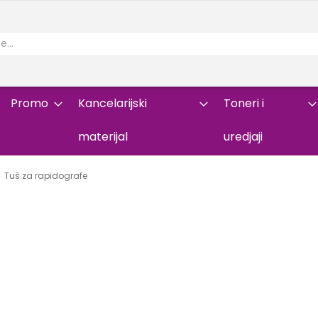
Promo
Kancelarijski
Toneri i
materijal
uredjaji
Tuš za rapidografe