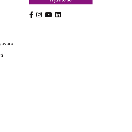
Prijavite se
s
govora
ti