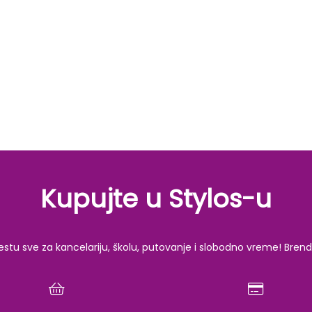
Kupujte u Stylos-u
u sve za kancelariju, školu, putovanje i slobodno vreme! Brendov