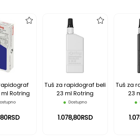
DODAJ
DODAJ
NA
NA
LISTU
LISTU
ŽELJA
ŽELJA
rapidograf
Tuš za rapidograf beli
Tuš za r
 ml Rotring
23 ml Rotring
23 m
ostupno
Dostupno
,80RSD
1.078,80RSD
1.0