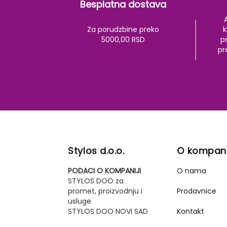
Besplatna dostava
Za porudzbine preko
k
5000,00 RSD
pr
pr
Stylos d.o.o.
O kompani
PODACI O KOMPANIJI
O nama
STYLOS DOO za
promet, proizvodnju i
Prodavnice
usluge
STYLOS DOO NOVI SAD
Kontakt