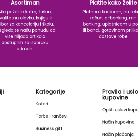
Asortiman
Platite kako želite
Ako poželite kofer, tašnu,
Platnom karticom, na tek
valitetnu olovku, knjigu ili
račun, e-banking, m-
ibor za kancelariju i školu,
banking, uplatnicom u po
egledajte našu ponudu od
ili banci, gotovinom prili
više hiljada artikala
dostave robe
dostupnih za isporuku
odmah.
ji
Kategorije
Pravila i uslo
kupovine
Koferi
Opšti uslovi kup
Torbe i rančevi
Način kupovine
Business gift
Način plaćanja