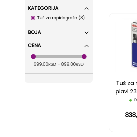
KATEGORIJA
items
Tuš za rapidografe
3
BOJA
CENA
699.00RSD - 899.00RSD
Tuš za 
plavi 23
D
838