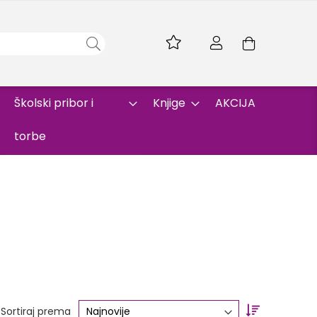
Skip
to
Korpa
Content
Školski pribor i
Knjige
AKCIJA
torbe
Set
Sortiraj prema