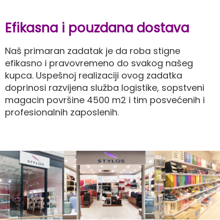
Efikasna i pouzdana dostava
Naš primaran zadatak je da roba stigne
efikasno i pravovremeno do svakog našeg
kupca. Uspešnoj realizaciji ovog zadatka
doprinosi razvijena služba logistike, sopstveni
magacin površine 4500 m2 i tim posvećenih i
profesionalnih zaposlenih.