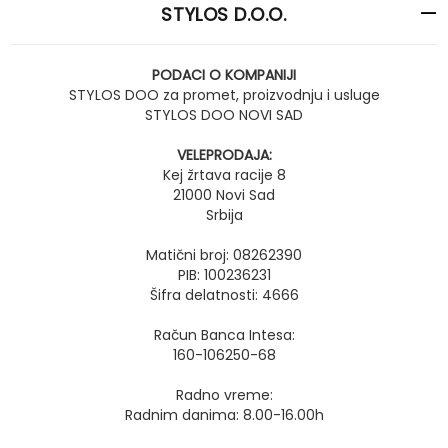
STYLOS D.O.O.
PODACI O KOMPANIJI
STYLOS DOO za promet, proizvodnju i usluge
STYLOS DOO NOVI SAD
VELEPRODAJA:
Kej žrtava racije 8
21000 Novi Sad
Srbija
Matični broj: 08262390
PIB: 100236231
Šifra delatnosti: 4666
Račun Banca Intesa:
160-106250-68
Radno vreme:
Radnim danima: 8.00-16.00h