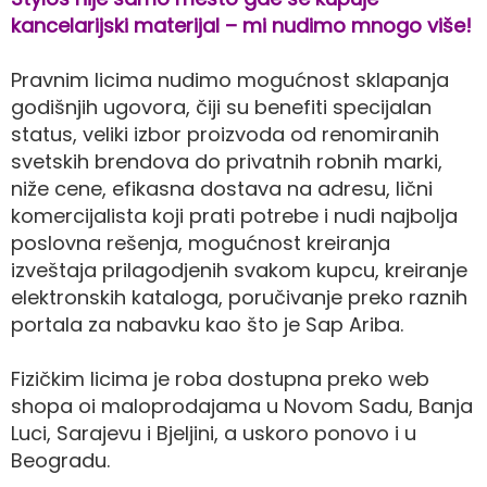
kancelarijski materijal – mi nudimo mnogo više!
Pravnim licima nudimo mogućnost sklapanja
godišnjih ugovora, čiji su benefiti specijalan
status, veliki izbor proizvoda od renomiranih
svetskih brendova do privatnih robnih marki,
niže cene, efikasna dostava na adresu, lični
komercijalista koji prati potrebe i nudi najbolja
poslovna rešenja, mogućnost kreiranja
izveštaja prilagodjenih svakom kupcu, kreiranje
elektronskih kataloga, poručivanje preko raznih
portala za nabavku kao što je Sap Ariba.
Fizičkim licima je roba dostupna preko web
shopa oi maloprodajama u Novom Sadu, Banja
Luci, Sarajevu i Bjeljini, a uskoro ponovo i u
Beogradu.