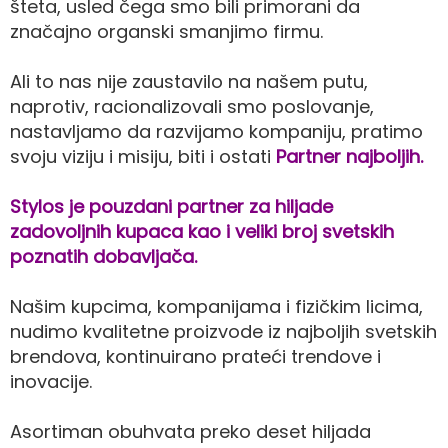
šteta, usled čega smo bili primorani da
značajno organski smanjimo firmu.
Ali to nas nije zaustavilo na našem putu,
naprotiv, racionalizovali smo poslovanje,
nastavljamo da razvijamo kompaniju, pratimo
svoju viziju i misiju, biti i ostati
Partner najboljih.
Stylos je pouzdani partner za hiljade
zadovoljnih kupaca kao i veliki broj svetskih
poznatih dobavljača.
Našim kupcima, kompanijama i fizičkim licima,
nudimo kvalitetne proizvode iz najboljih svetskih
brendova, kontinuirano prateći trendove i
inovacije.
Asortiman obuhvata preko deset hiljada