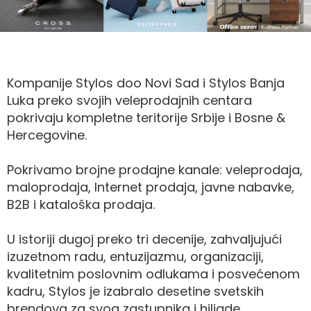
Kompanije Stylos doo Novi Sad i Stylos Banja
Luka preko svojih veleprodajnih centara
pokrivaju kompletne teritorije Srbije i Bosne &
Hercegovine.
Pokrivamo brojne prodajne kanale: veleprodaja,
maloprodaja, Internet prodaja, javne nabavke,
B2B i kataloška prodaja.
U istoriji dugoj preko tri decenije, zahvaljujući
izuzetnom radu, entuzijazmu, organizaciji,
kvalitetnim poslovnim odlukama i posvećenom
kadru, Stylos je izabralo desetine svetskih
brendova za svog zastupnika i hiljade