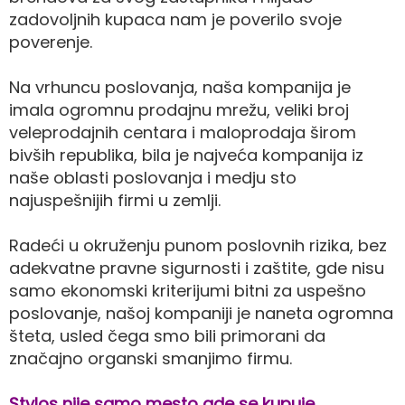
zadovoljnih kupaca nam je poverilo svoje
poverenje.
Na vrhuncu poslovanja, naša kompanija je
imala ogromnu prodajnu mrežu, veliki broj
veleprodajnih centara i maloprodaja širom
bivših republika, bila je najveća kompanija iz
naše oblasti poslovanja i medju sto
najuspešnijih firmi u zemlji.
Radeći u okruženju punom poslovnih rizika, bez
adekvatne pravne sigurnosti i zaštite, gde nisu
samo ekonomski kriterijumi bitni za uspešno
poslovanje, našoj kompaniji je naneta ogromna
šteta, usled čega smo bili primorani da
značajno organski smanjimo firmu.
Stylos nije samo mesto gde se kupuje