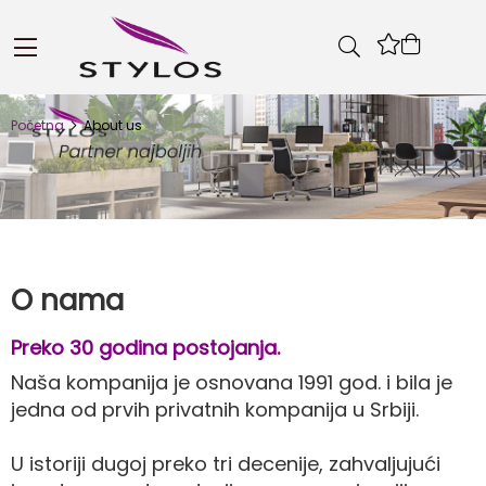
Skip
to
Korpa
Content
Početna
About us
O nama
Preko 30 godina postojanja.
Naša kompanija je osnovana 1991 god. i bila je
jedna od prvih privatnih kompanija u Srbiji.
U istoriji dugoj preko tri decenije, zahvaljujući