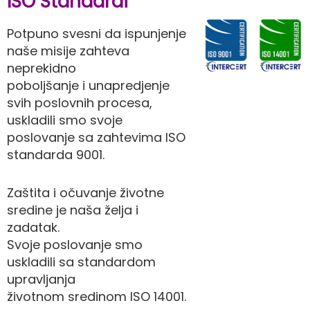
ISO Standardi
Potpuno svesni da ispunjenje
naše misije zahteva
neprekidno
poboljšanje i unapredjenje
svih poslovnih procesa,
uskladili smo svoje
poslovanje sa zahtevima ISO
standarda 9001.
Zaštita i očuvanje životne
sredine je naša želja i
zadatak.
Svoje poslovanje smo
uskladili sa standardom
upravljanja
životnom sredinom ISO 14001.