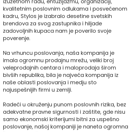
izuzetnom radu, entuzijazmu, organizaciji,
kvalitetnim poslovnim odlukama i posvećenom
kadru, Stylos je izabralo desetine svetskih
brendova za svog zastupnika i hiljade
zadovoljnih kupaca nam je poverilo svoje
poverenje.
Na vrhuncu poslovanja, naša kompanija je
imala ogromnu prodajnu mrežu, veliki broj
veleprodajnih centara i maloprodaja širom
bivših republika, bila je najveća kompanija iz
naše oblasti poslovanja i medju sto
najuspešnijih firmi u zemlji.
Radeći u okruženju punom poslovnih rizika, bez
adekvatne pravne sigurnosti i zaštite, gde nisu
samo ekonomski kriterijumi bitni za uspešno
poslovanje, našoj kompaniji je naneta ogromna