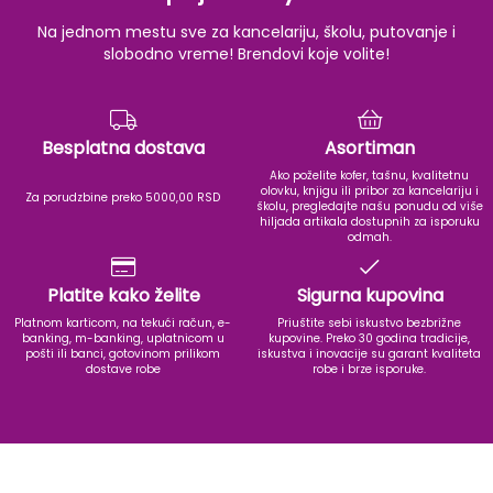
Na jednom mestu sve za kancelariju, školu, putovanje i
slobodno vreme! Brendovi koje volite!
Besplatna dostava
Asortiman
Ako poželite kofer, tašnu, kvalitetnu
olovku, knjigu ili pribor za kancelariju i
Za porudzbine preko 5000,00 RSD
školu, pregledajte našu ponudu od više
hiljada artikala dostupnih za isporuku
odmah.
Platite kako želite
Sigurna kupovina
Platnom karticom, na tekući račun, e-
Priuštite sebi iskustvo bezbrižne
banking, m-banking, uplatnicom u
kupovine. Preko 30 godina tradicije,
pošti ili banci, gotovinom prilikom
iskustva i inovacije su garant kvaliteta
dostave robe
robe i brze isporuke.