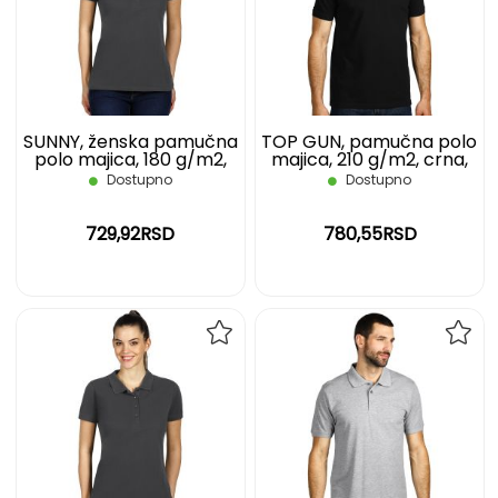
LISTU
LIST
ŽELJA
ŽELJ
SUNNY, ženska pamučna
TOP GUN, pamučna polo
polo majica, 180 g/m2,
majica, 210 g/m2, crna,
tamno siva, XL
XXL
Dostupno
Dostupno
729,92RSD
780,55RSD
DODAJ
DOD
NA
NA
LISTU
LIST
ŽELJA
ŽELJ