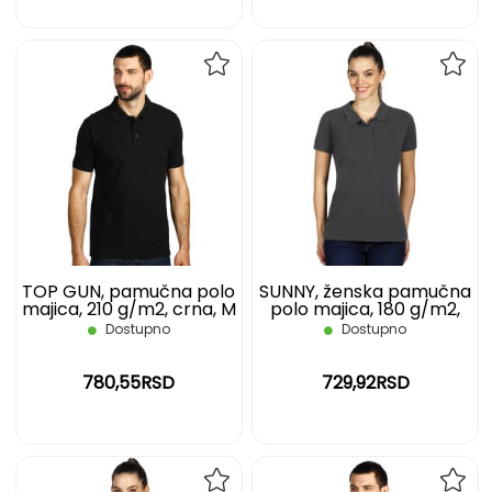
DODAJ
DOD
NA
NA
LISTU
LIST
ŽELJA
ŽELJ
TOP GUN, pamučna polo
SUNNY, ženska pamučna
majica, 210 g/m2, crna, M
polo majica, 180 g/m2,
tamno siva, M
Dostupno
Dostupno
780,55RSD
729,92RSD