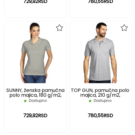
729,92RSD
780,55RSD
DODAJ
DOD
NA
NA
LISTU
LIST
ŽELJA
ŽELJ
SUNNY, ženska pamučna
TOP GUN, pamučna polo
polo majica, 180 g/m2,
majica, 210 g/m2,
siva, S
pepeljasta, S
Dostupno
Dostupno
729,92RSD
780,55RSD