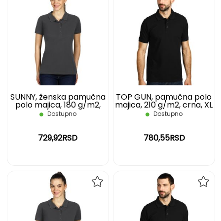
DODAJ
DOD
NA
NA
LISTU
LIST
ŽELJA
ŽELJ
SUNNY, ženska pamučna
TOP GUN, pamučna polo
polo majica, 180 g/m2,
majica, 210 g/m2, crna, XL
tamno siva, S
Dostupno
Dostupno
729,92RSD
780,55RSD
DODAJ
DOD
NA
NA