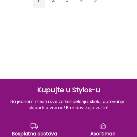
1
2
3
4
5
Kupujte u Stylos-u
Na jednom mestu sve za kancelariju, školu, putovanje i
slobodno vreme! Brendovi koje volite!
Besplatna dostava
Asortiman