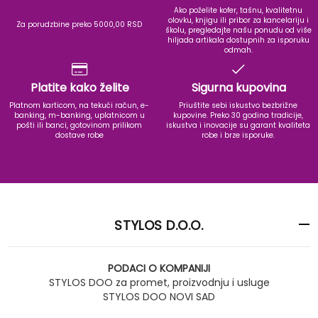
Ako poželite kofer, tašnu, kvalitetnu
olovku, knjigu ili pribor za kancelariju i
Za porudzbine preko 5000,00 RSD
školu, pregledajte našu ponudu od više
hiljada artikala dostupnih za isporuku
odmah.
Platite kako želite
Sigurna kupovina
Platnom karticom, na tekući račun, e-
Priuštite sebi iskustvo bezbrižne
banking, m-banking, uplatnicom u
kupovine. Preko 30 godina tradicije,
pošti ili banci, gotovinom prilikom
iskustva i inovacije su garant kvaliteta
dostave robe
robe i brze isporuke.
STYLOS D.O.O.
PODACI O KOMPANIJI
STYLOS DOO za promet, proizvodnju i usluge
STYLOS DOO NOVI SAD