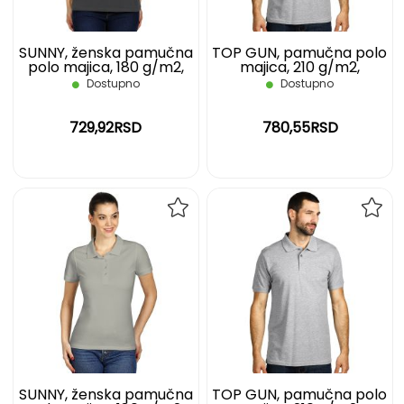
SUNNY, ženska pamučna
TOP GUN, pamučna polo
polo majica, 180 g/m2,
majica, 210 g/m2,
tamno siva, XXL
pepeljasta, 3XL
Dostupno
Dostupno
729,92RSD
780,55RSD
DODAJ
DOD
NA
NA
LISTU
LIST
ŽELJA
ŽELJ
SUNNY, ženska pamučna
TOP GUN, pamučna polo