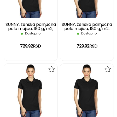
ŽELJA
ŽELJ
SUNNY, ženska pamučna
SUNNY, ženska pamučna
polo majica, 180 g/m2,
polo majica, 180 g/m2,
crna, L
crna, M
Dostupno
Dostupno
729,92RSD
729,92RSD
DODAJ
DOD
NA
NA
LISTU
LIST
ŽELJA
ŽELJ