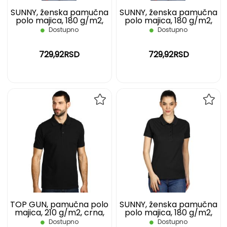
SUNNY, ženska pamučna
SUNNY, ženska pamučna
polo majica, 180 g/m2,
polo majica, 180 g/m2,
crna, S
crna, XL
Dostupno
Dostupno
729,92RSD
729,92RSD
DODAJ
DOD
NA
NA
LISTU
LIST
ŽELJA
ŽELJ
TOP GUN, pamučna polo
SUNNY, ženska pamučna
majica, 210 g/m2, crna,
polo majica, 180 g/m2,
3XL
crna, XXL
Dostupno
Dostupno