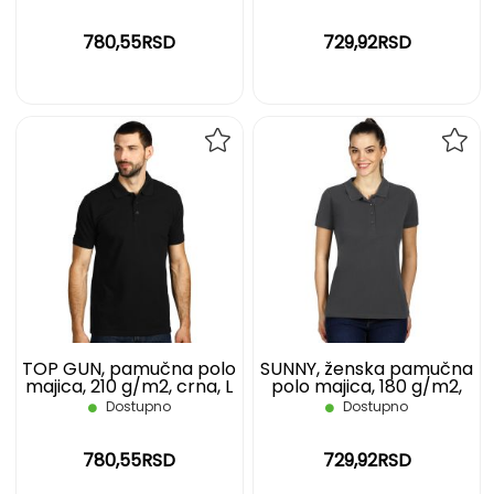
780,55RSD
729,92RSD
DODAJ
DOD
NA
NA
LISTU
LIST
ŽELJA
ŽELJ
TOP GUN, pamučna polo
SUNNY, ženska pamučna
majica, 210 g/m2, crna, L
polo majica, 180 g/m2,
tamno siva, L
Dostupno
Dostupno
780,55RSD
729,92RSD