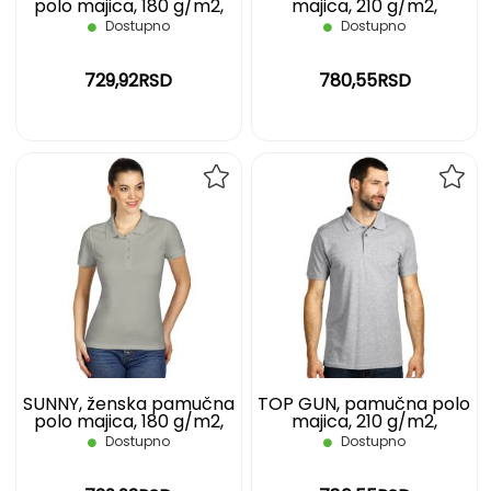
polo majica, 180 g/m2,
majica, 210 g/m2,
siva, L
pepeljasta, L
Dostupno
Dostupno
729,92RSD
780,55RSD
DODAJ
DOD
NA
NA
LISTU
LIST
ŽELJA
ŽELJ
SUNNY, ženska pamučna
TOP GUN, pamučna polo
polo majica, 180 g/m2,
majica, 210 g/m2,
siva, M
pepeljasta, M
Dostupno
Dostupno