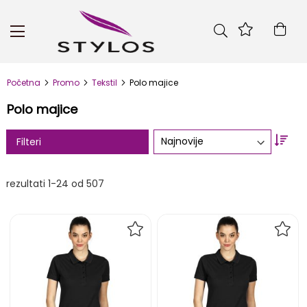
Skip
to
Kor
Content
Početna
Promo
Tekstil
Polo majice
Polo majice
Set
Filteri
Asc
Dire
rezultati
1
-
24
od
507
DODAJ
DOD
NA
NA
LISTU
LIST