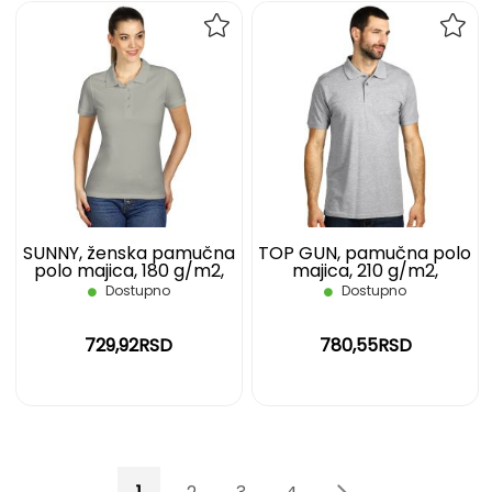
DODAJ
DOD
NA
NA
LISTU
LIST
ŽELJA
ŽELJ
SUNNY, ženska pamučna
TOP GUN, pamučna polo
polo majica, 180 g/m2,
majica, 210 g/m2,
siva, XL
pepeljasta, XL
Dostupno
Dostupno
729,92RSD
780,55RSD
Page
You're currently reading page
Page
Page
Page
Page
Page
Sledeće