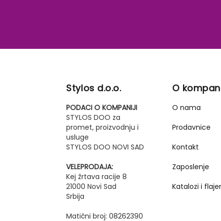
Stylos d.o.o.
O kompani
PODACI O KOMPANIJI
O nama
STYLOS DOO za
promet, proizvodnju i
Prodavnice
usluge
STYLOS DOO NOVI SAD
Kontakt
VELEPRODAJA:
Zaposlenje
Kej žrtava racije 8
21000 Novi Sad
Katalozi i flajer
Srbija
Matični broj: 08262390