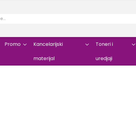
Promo
Kancelarijski
Toneri i
materijal
uredjaji