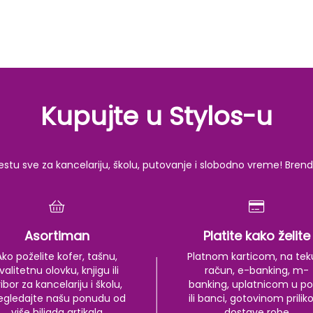
Kupujte u Stylos-u
u sve za kancelariju, školu, putovanje i slobodno vreme! Brendov
Asortiman
Platite kako želite
Ako poželite kofer, tašnu,
Platnom karticom, na tek
valitetnu olovku, knjigu ili
račun, e-banking, m-
ibor za kancelariju i školu,
banking, uplatnicom u po
egledajte našu ponudu od
ili banci, gotovinom prili
više hiljada artikala
dostave robe