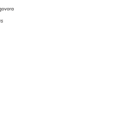
govora
ti