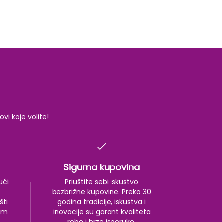
i koje volite!
Sigurna kupovina
ući
Priuštite sebi iskustvo
bezbrižne kupovine. Preko 30
šti
godina tradicije, iskustva i
kom
inovacije su garant kvaliteta
robe i brze isporuke.