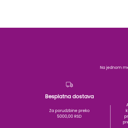
Na jednom mest
Besplatna dostava
Za porudzbine preko
k
5000,00 RSD
pr
pr