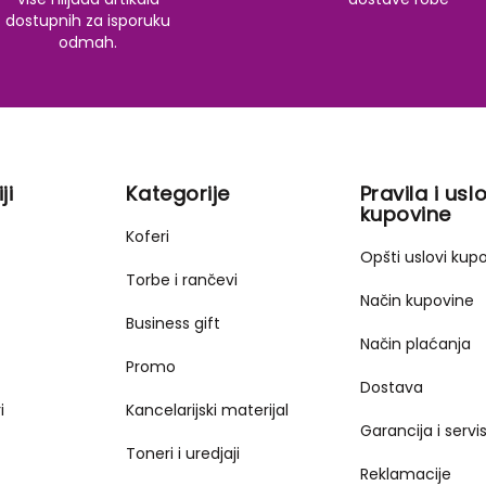
dostupnih za isporuku
odmah.
ji
Kategorije
Pravila i uslo
kupovine
Koferi
Opšti uslovi kup
Torbe i rančevi
Način kupovine
Business gift
Način plaćanja
Promo
Dostava
i
Kancelarijski materijal
Garancija i servi
Toneri i uredjaji
Reklamacije