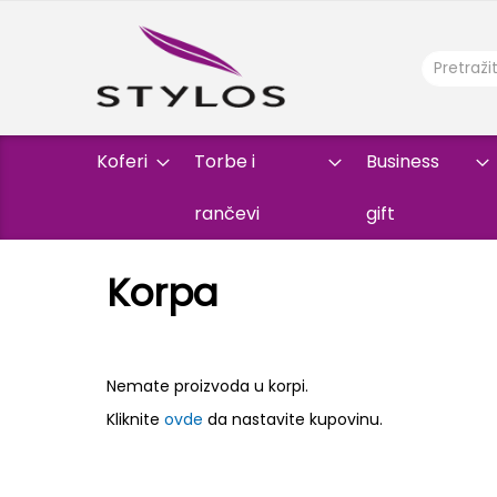
Koferi
Torbe i
Business
rančevi
gift
Korpa
Nemate proizvoda u korpi.
Kliknite
ovde
da nastavite kupovinu.