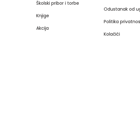
Školski pribor i torbe
Odustanak od u
Knjige
Politika privatnos
Akcija
Kolačići