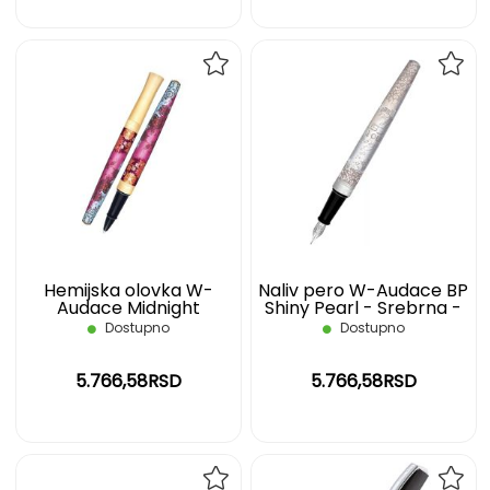
DODAJ
DOD
NA
NA
LISTU
LIST
ŽELJA
ŽELJ
Hemijska olovka W-
Naliv pero W-Audace BP
Audace Midnight
Shiny Pearl - Srebrna -
Glamour - Bordo crvena
WATERMAN
Dostupno
Dostupno
- WATERMAN
5.766,58RSD
5.766,58RSD