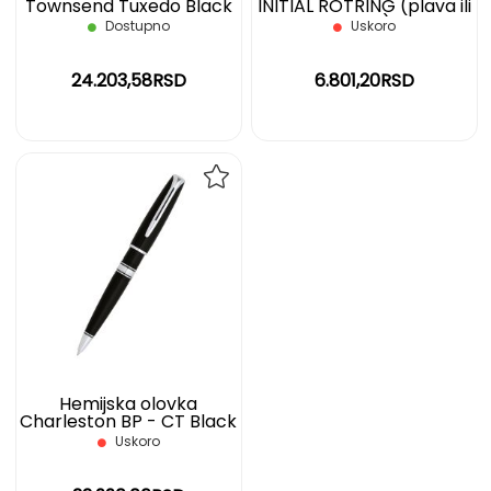
Townsend Tuxedo Black
INITIAL ROTRING (plava ili
- crna Cross
silver)
Dostupno
Uskoro
24.203,58RSD
6.801,20RSD
DODAJ
NA
LISTU
ŽELJA
Hemijska olovka
Charleston BP - CT Black
- WATERMAN
Uskoro