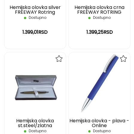
Hemijska olovka silver
Hemijska olovka crna
FREEWAY Rotring
FREEWAY ROTRING
Dostupno
Dostupno
1.399,01RSD
1.399,25RSD
DODAJ
DOD
NA
NA
LISTU
LIST
ŽELJA
ŽELJ
Hemijska olovka
Hemijska olovka - plava -
st.steel/zlatna
Online
INOXCROM
Dostupno
Dostupno