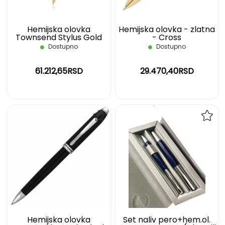
Hemijska olovka
Hemijska olovka - zlatna
Townsend Stylus Gold
- Cross
Cross
Dostupno
Dostupno
61.212,65RSD
29.470,40RSD
DODAJ
DOD
NA
NA
LISTU
LIST
ŽELJA
ŽELJ
Hemijska olovka
Set naliv pero+hem.ol.