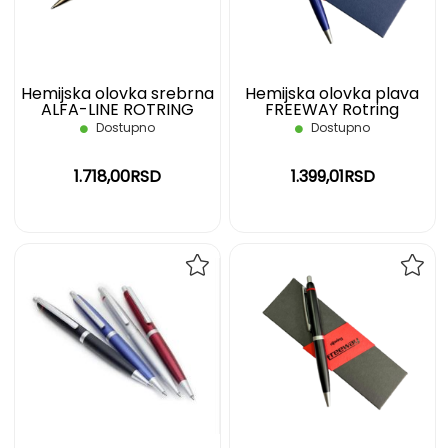
ŽELJA
ŽELJ
Hemijska olovka srebrna
Hemijska olovka plava
ALFA-LINE ROTRING
FREEWAY Rotring
Dostupno
Dostupno
1.718,00RSD
1.399,01RSD
DODAJ
DOD
NA
NA
LISTU
LIST
ŽELJA
ŽELJ