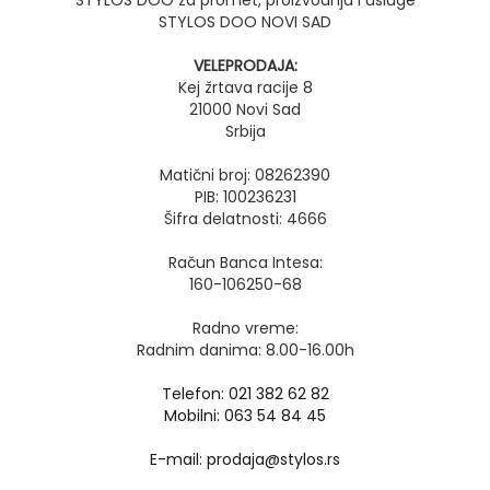
STYLOS DOO za promet, proizvodnju i usluge
STYLOS DOO NOVI SAD
VELEPRODAJA:
Kej žrtava racije 8
21000 Novi Sad
Srbija
Matični broj: 08262390
PIB: 100236231
Šifra delatnosti: 4666
Račun Banca Intesa:
160-106250-68
Radno vreme:
Radnim danima: 8.00-16.00h
Telefon: 021 382 62 82
Mobilni: 063 54 84 45
E-mail: prodaja@stylos.rs