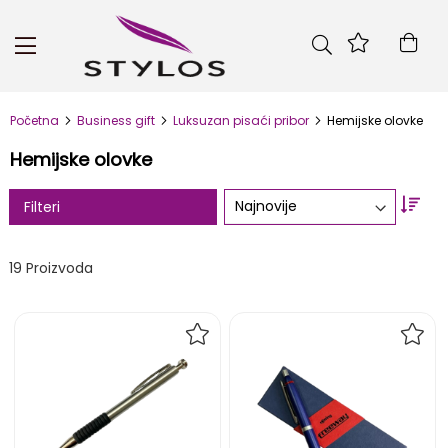
Skip
to
Kor
Content
Početna
Business gift
Luksuzan pisaći pribor
Hemijske olovke
Hemijske olovke
Set
Filteri
Asc
Dire
19
Proizvoda
DODAJ
DOD
NA
NA
LISTU
LIST