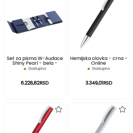
DODAJ
DOD
NA
NA
LISTU
LIST
ŽELJA
ŽELJ
Set za pisma W-Audace
Hemijska olovka - crna -
Shiny Pearl - bela -
Online
WATERMAN
Dostupno
Dostupno
6.228,82RSD
3.349,01RSD
DODAJ
DOD
NA
NA