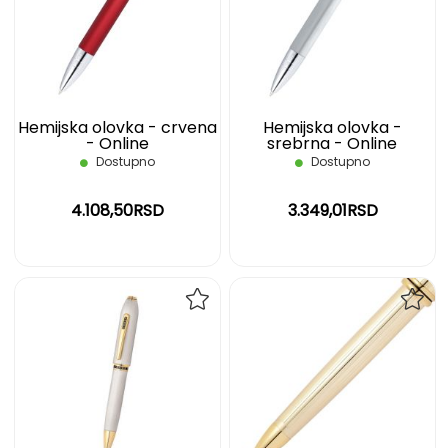
LISTU
LIST
ŽELJA
ŽELJ
Hemijska olovka - crvena
Hemijska olovka -
- Online
srebrna - Online
Dostupno
Dostupno
4.108,50RSD
3.349,01RSD
DODAJ
DOD
NA
NA
LISTU
LIST
ŽELJA
ŽELJ