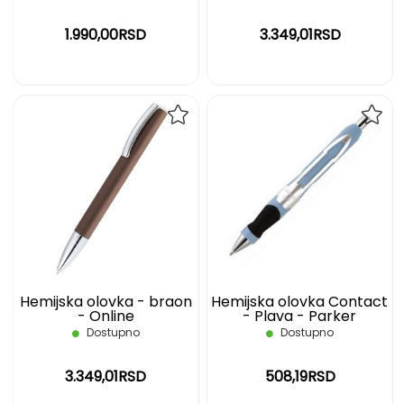
1.990,00RSD
3.349,01RSD
DODAJ
DOD
NA
NA
LISTU
LIST
ŽELJA
ŽELJ
Hemijska olovka - braon
Hemijska olovka Contact
- Online
- Plava - Parker
Dostupno
Dostupno
3.349,01RSD
508,19RSD