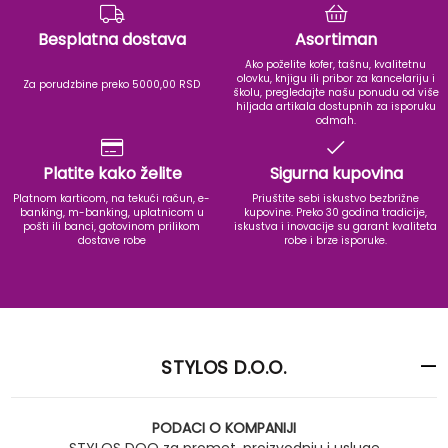
Besplatna dostava
Asortiman
Ako poželite kofer, tašnu, kvalitetnu
olovku, knjigu ili pribor za kancelariju i
Za porudzbine preko 5000,00 RSD
školu, pregledajte našu ponudu od više
hiljada artikala dostupnih za isporuku
odmah.
Platite kako želite
Sigurna kupovina
Platnom karticom, na tekući račun, e-
Priuštite sebi iskustvo bezbrižne
banking, m-banking, uplatnicom u
kupovine. Preko 30 godina tradicije,
pošti ili banci, gotovinom prilikom
iskustva i inovacije su garant kvaliteta
dostave robe
robe i brze isporuke.
STYLOS D.O.O.
PODACI O KOMPANIJI