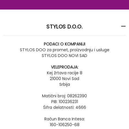
STYLOS D.O.O.
PODACI O KOMPANIJI
STYLOS DOO za promet, proizvodnju i usluge
STYLOS DOO NOVI SAD
VELEPRODAJA:
Kej žrtava racije 8
21000 Novi Sad
Srbija
Matični broj: 08262390
PIB: 100236231
Šifra delatnosti: 4666
Račun Banca Intesa:
160-106250-68