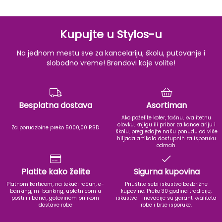
Kupujte u Stylos-u
Na jednom mestu sve za kancelariju, školu, putovanje i
slobodno vreme! Brendovi koje volite!
Besplatna dostava
Asortiman
Ako poželite kofer, tašnu, kvalitetnu
olovku, knjigu ili pribor za kancelariju i
Za porudzbine preko 5000,00 RSD
školu, pregledajte našu ponudu od više
hiljada artikala dostupnih za isporuku
odmah.
Platite kako želite
Sigurna kupovina
Platnom karticom, na tekući račun, e-
Priuštite sebi iskustvo bezbrižne
banking, m-banking, uplatnicom u
kupovine. Preko 30 godina tradicije,
pošti ili banci, gotovinom prilikom
iskustva i inovacije su garant kvaliteta
dostave robe
robe i brze isporuke.