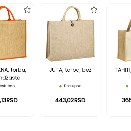
DODAJ
DODAJ
NA
NA
LISTU
LISTU
ŽELJA
ŽELJA
NA, torba,
JUTA, torba, bež
TAHITI
ndžasta
ostupno
Dostupno
,13RSD
443,02RSD
36