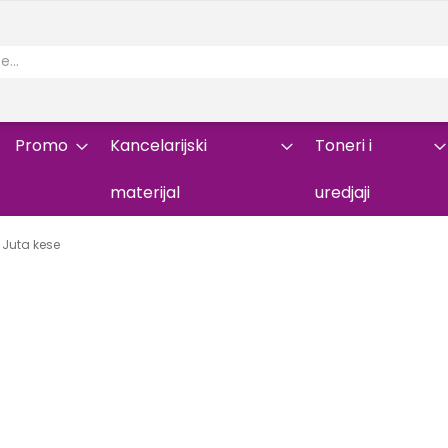
Promo
Kancelarijski
Toneri i
materijal
uredjaji
Juta kese