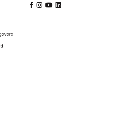
s
govora
ti