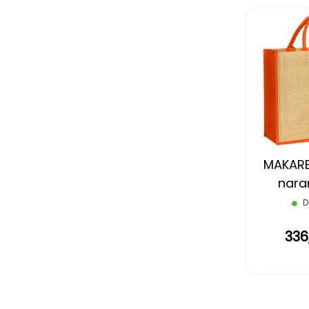
MAKARE
nara
D
336