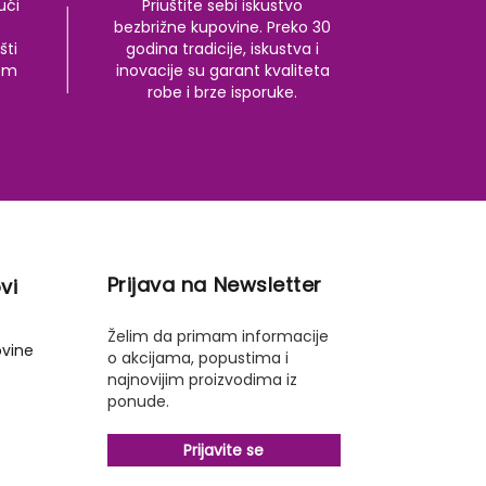
ući
Priuštite sebi iskustvo
bezbrižne kupovine. Preko 30
šti
godina tradicije, iskustva i
kom
inovacije su garant kvaliteta
robe i brze isporuke.
Prijava na Newsletter
vi
Želim da primam informacije
ovine
o akcijama, popustima i
najnovijim proizvodima iz
ponude.
Prijavite se