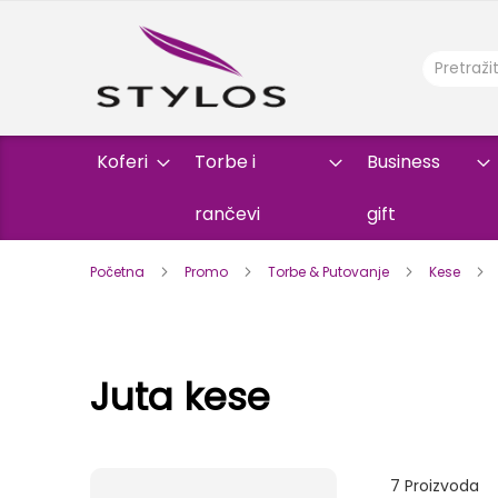
Koferi
Torbe i
Business
rančevi
gift
Početna
Promo
Torbe & Putovanje
Kese
Juta kese
7
Proizvoda