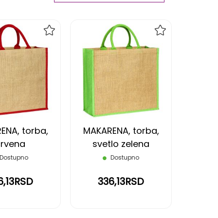
Ascending
Direction
DODAJ
DODAJ
NA
NA
LISTU
LISTU
ŽELJA
ŽELJA
ENA, torba,
MAKARENA, torba,
rvena
svetlo zelena
Dostupno
Dostupno
6,13RSD
336,13RSD