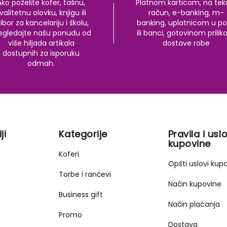
Ako poželite kofer, tašnu,
Platnom karticom, na tek
valitetnu olovku, knjigu ili
račun, e-banking, m-
ibor za kancelariju i školu,
banking, uplatnicom u po
egledajte našu ponudu od
ili banci, gotovinom prili
više hiljada artikala
dostave robe
dostupnih za isporuku
odmah.
ji
Kategorije
Pravila i uslo
kupovine
Koferi
Opšti uslovi kup
Torbe i rančevi
Način kupovine
Business gift
Način plaćanja
Promo
Dostava