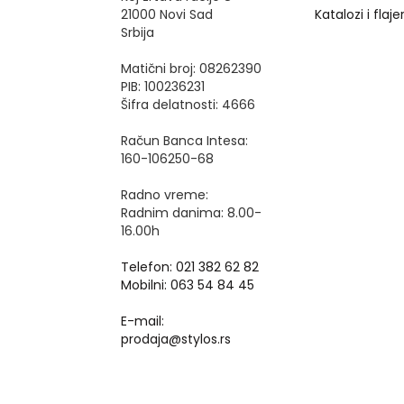
21000 Novi Sad
Katalozi i flajer
Srbija
Matični broj: 08262390
PIB: 100236231
Šifra delatnosti: 4666
Račun Banca Intesa:
160-106250-68
Radno vreme:
Radnim danima: 8.00-
16.00h
Telefon: 021 382 62 82
Mobilni: 063 54 84 45
E-mail:
prodaja@stylos.rs