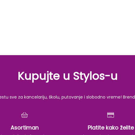
Kupujte u Stylos-u
u sve za kancelariju, školu, putovanje i slobodno vreme! Brendov
Asortiman
Platite kako želite