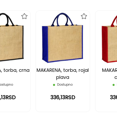
DODAJ
DODAJ
NA
NA
LISTU
LISTU
ŽELJA
ŽELJA
 torba, crna
MAKARENA, torba, rojal
MAKAR
plava
c
ostupno
Dostupno
,13RSD
336,13RSD
33