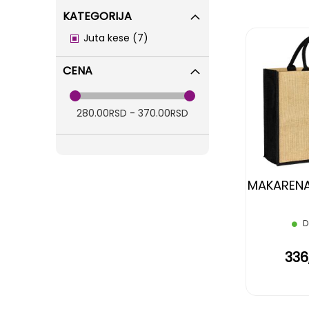
KATEGORIJA
items
Juta kese
7
CENA
280.00RSD - 370.00RSD
MAKARENA,
D
336