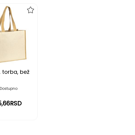
DODAJ
NA
LISTU
ŽELJA
, torba, bež
Dostupno
5,66RSD