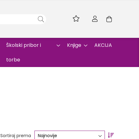
Skip
to
Korpa
Content
Školski pribor i
Knjige
AKCIJA
torbe
Set
Sortiraj prema