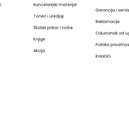
i
Kancelarijski materijal
Garancija i servi
Toneri i uredjaji
Reklamacije
Školski pribor i torbe
Odustanak od u
Knjige
Politika privatnos
Akcija
Kolačići