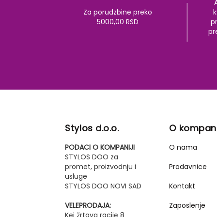
Za porudzbine preko
k
5000,00 RSD
pr
pr
Stylos d.o.o.
O kompani
PODACI O KOMPANIJI
O nama
STYLOS DOO za
promet, proizvodnju i
Prodavnice
usluge
STYLOS DOO NOVI SAD
Kontakt
VELEPRODAJA:
Zaposlenje
Kej žrtava racije 8