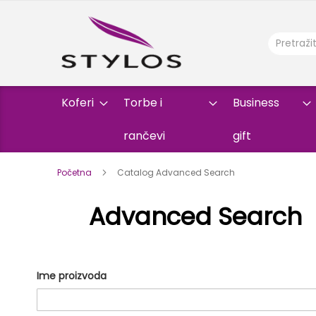
Koferi
Torbe i
Business
rančevi
gift
Početna
Catalog Advanced Search
Advanced Search
Search
Ime proizvoda
Settings