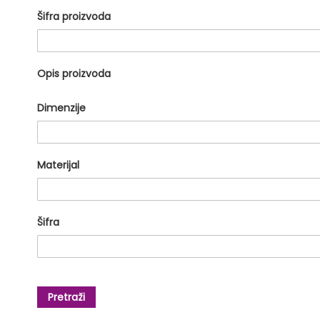
Šifra proizvoda
Opis proizvoda
Dimenzije
Materijal
Šifra
Pretraži