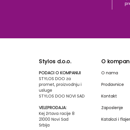
pr
Stylos d.o.o.
O kompani
PODACI O KOMPANIJI
O nama
STYLOS DOO za
promet, proizvodnju i
Prodavnice
usluge
STYLOS DOO NOVI SAD
Kontakt
VELEPRODAJA:
Zaposlenje
Kej žrtava racije 8
21000 Novi Sad
Katalozi i flajer
Srbija