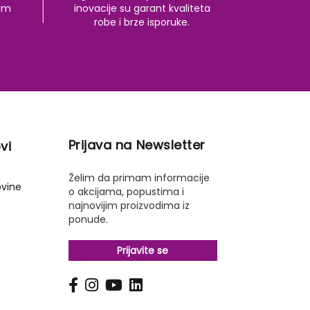
kom
inovacije su garant kvaliteta
robe i brze isporuke.
Prijava na Newsletter
vi
Želim da primam informacije
ovine
o akcijama, popustima i
najnovijim proizvodima iz
ponude.
Prijavite se
s