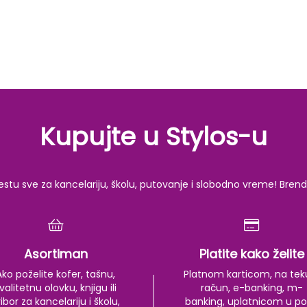
Kupujte u Stylos-u
u sve za kancelariju, školu, putovanje i slobodno vreme! Brendov
Asortiman
Platite kako želite
Ako poželite kofer, tašnu,
Platnom karticom, na tek
valitetnu olovku, knjigu ili
račun, e-banking, m-
ibor za kancelariju i školu,
banking, uplatnicom u po