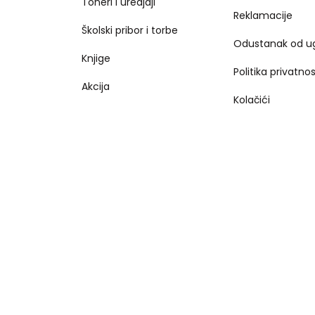
Toneri i uredjaji
Reklamacije
Školski pribor i torbe
Odustanak od u
Knjige
Politika privatnos
Akcija
Kolačići