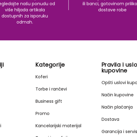
egledajte našu ponudu od
ili banci, gotovinom prili
više hiljada artikala
dostave robe
dostupnih za isporuku
odmah.
ji
Kategorije
Pravila i uslo
kupovine
Koferi
Opšti uslovi kup
Torbe i rančevi
Način kupovine
Business gift
Način plaćanja
Promo
Dostava
i
Kancelarijski materijal
Garancija i servi