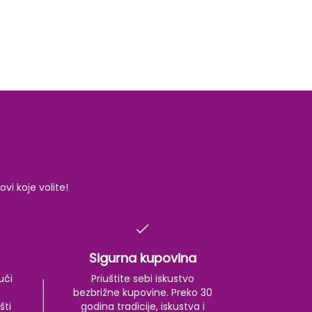
i koje volite!
Sigurna kupovina
ući
Priuštite sebi iskustvo
bezbrižne kupovine. Preko 30
šti
godina tradicije, iskustva i