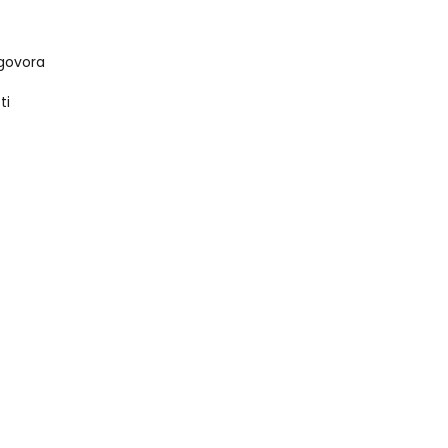
govora
ti