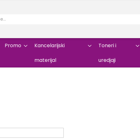
Promo
Kancelarijski
Toneri i
materijal
uredjaji