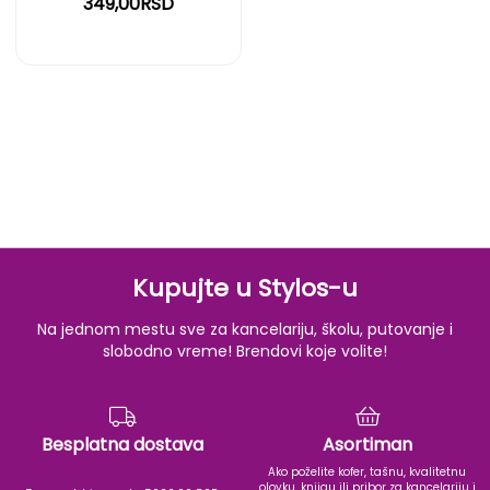
349,00RSD
Kupujte u Stylos-u
Na jednom mestu sve za kancelariju, školu, putovanje i
slobodno vreme! Brendovi koje volite!
Besplatna dostava
Asortiman
Ako poželite kofer, tašnu, kvalitetnu
olovku, knjigu ili pribor za kancelariju i