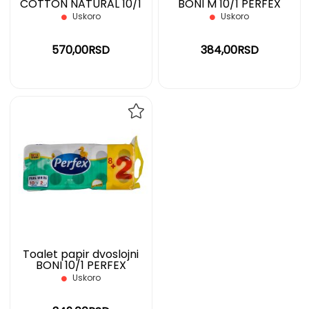
COTTON NATURAL 10/1
BONI M 10/1 PERFEX
PERFEX
Uskoro
Uskoro
570,00RSD
384,00RSD
DODAJ
NA
LISTU
ŽELJA
Toalet papir dvoslojni
BONI 10/1 PERFEX
Uskoro