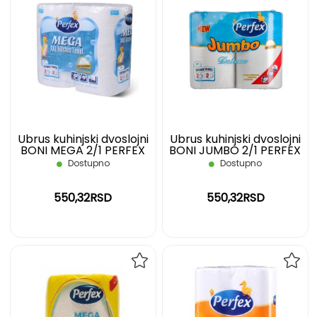
DODAJ
DOD
NA
NA
LISTU
LIST
ŽELJA
ŽELJ
Ubrus kuhinjski dvoslojni
Ubrus kuhinjski dvoslojni
BONI MEGA 2/1 PERFEX
BONI JUMBO 2/1 PERFEX
Dostupno
Dostupno
550,32RSD
550,32RSD
DODAJ
DOD
NA
NA