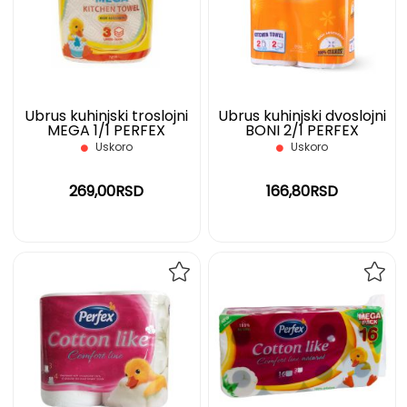
LISTU
LIST
ŽELJA
ŽELJ
Ubrus kuhinjski troslojni
Ubrus kuhinjski dvoslojni
MEGA 1/1 PERFEX
BONI 2/1 PERFEX
Uskoro
Uskoro
269,00RSD
166,80RSD
DODAJ
DOD
NA
NA
LISTU
LIST
ŽELJA
ŽELJ