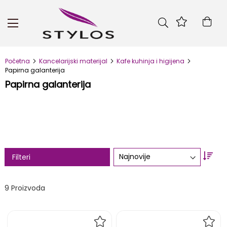
Skip
to
Kor
Content
Početna
Kancelarijski materijal
Kafe kuhinja i higijena
Papirna galanterija
Papirna galanterija
Set
Filteri
Asc
Dire
9
Proizvoda