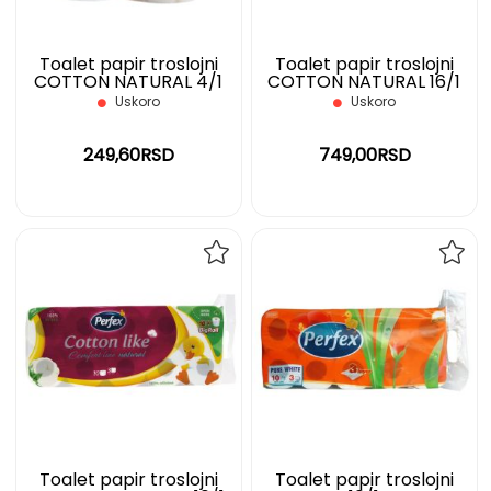
Toalet papir troslojni
Toalet papir troslojni
COTTON NATURAL 4/1
COTTON NATURAL 16/1
PERFEX
PERFEX
Uskoro
Uskoro
249,60RSD
749,00RSD
DODAJ
DOD
NA
NA
LISTU
LIST
ŽELJA
ŽELJ
Toalet papir troslojni
Toalet papir troslojni