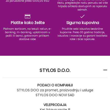
Za porudzbine preko 5000,00 RSD
školu, pregledajte našu ponudu od više
hiljada artikala dostupnih za isporuku
odmah.
Platite kako želite
Sigurna kupovina
Platnom karticom, na tekući račun, e-
Priuštite sebi iskustvo bezbrižne
banking, m-banking, uplatnicom u
kupovine. Preko 30 godina tradicije,
pošti ili banci, gotovinom prilikom
iskustva i inovacije su garant kvaliteta
dostave robe
robe i brze isporuke.
STYLOS D.O.O.
PODACI O KOMPANIJI
STYLOS DOO za promet, proizvodnju i usluge
STYLOS DOO NOVI SAD
VELEPRODAJA:
Kej žrtava racije 8