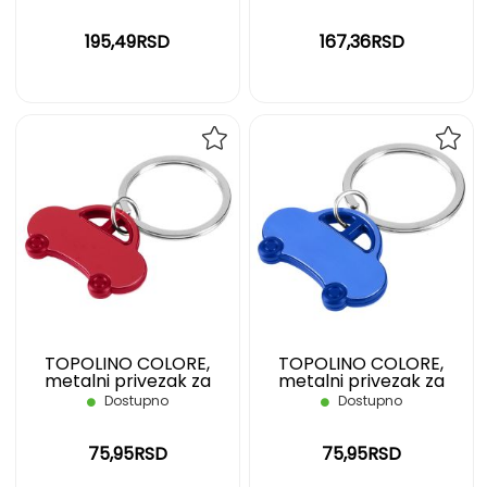
195,49RSD
167,36RSD
DODAJ
DOD
NA
NA
LISTU
LIST
ŽELJA
ŽELJ
TOPOLINO COLORE,
TOPOLINO COLORE,
metalni privezak za
metalni privezak za
ključeve, crveni
ključeve, plavi
Dostupno
Dostupno
75,95RSD
75,95RSD