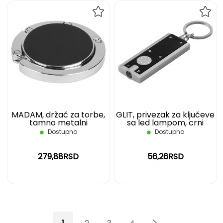
DODAJ
DOD
NA
NA
LISTU
LIST
ŽELJA
ŽELJ
MADAM, držač za torbe,
GLIT, privezak za ključeve
tamno metalni
sa led lampom, crni
Dostupno
Dostupno
279,88RSD
56,26RSD
Page
You're currently reading page
Page
Page
Page
Page
Page
Sledeće