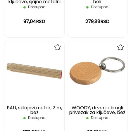
ključeve, sjajno metalni
beli
Dostupno
Dostupno
97,04RSD
279,88RSD
DODAJ
DOD
NA
NA
LISTU
LIST
ŽELJA
ŽELJ
BAU, sklopivi metar, 2 m,
WOODY, drveni okrugli
bež
privezak za ključeve, bež
Dostupno
Dostupno