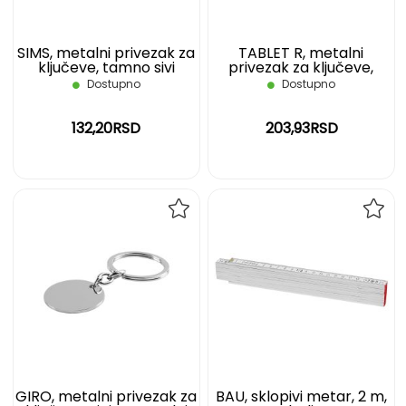
SIMS, metalni privezak za
TABLET R, metalni
ključeve, tamno sivi
privezak za ključeve,
sjajno metalni
Dostupno
Dostupno
132,20RSD
203,93RSD
DODAJ
DOD
NA
NA
LISTU
LIST
ŽELJA
ŽELJ
GIRO, metalni privezak za
BAU, sklopivi metar, 2 m,