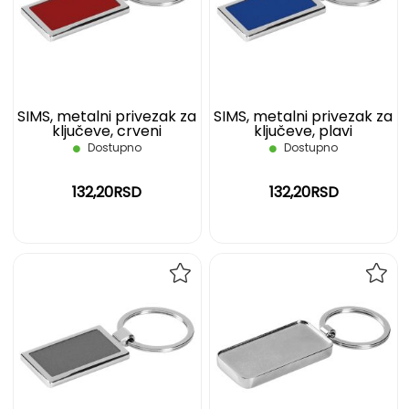
LISTU
LIST
ŽELJA
ŽELJ
SIMS, metalni privezak za
SIMS, metalni privezak za
ključeve, crveni
ključeve, plavi
Dostupno
Dostupno
132,20RSD
132,20RSD
DODAJ
DOD
NA
NA
LISTU
LIST
ŽELJA
ŽELJ