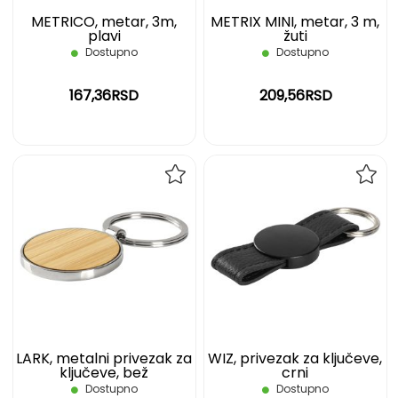
METRICO, metar, 3m,
METRIX MINI, metar, 3 m,
plavi
žuti
Dostupno
Dostupno
167,36RSD
209,56RSD
DODAJ
DOD
NA
NA
LISTU
LIST
ŽELJA
ŽELJ
LARK, metalni privezak za
WIZ, privezak za ključeve,
ključeve, bež
crni
Dostupno
Dostupno