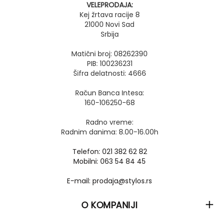
VELEPRODAJA:
Kej žrtava racije 8
21000 Novi Sad
Srbija
Matični broj: 08262390
PIB: 100236231
Šifra delatnosti: 4666
Račun Banca Intesa:
160-106250-68
Radno vreme:
Radnim danima: 8.00-16.00h
Telefon: 021 382 62 82
Mobilni: 063 54 84 45
E-mail: prodaja@stylos.rs
O KOMPANIJI