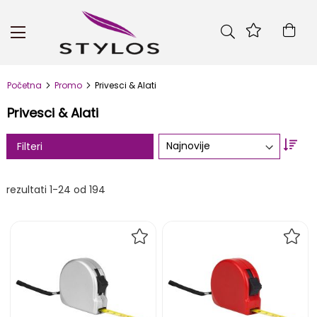
Skip
to
Kor
Content
Početna
Promo
Privesci & Alati
Privesci & Alati
Set
Filteri
Asc
Dire
rezultati
1
-
24
od
194
DODAJ
DOD
NA
NA
LISTU
LIST