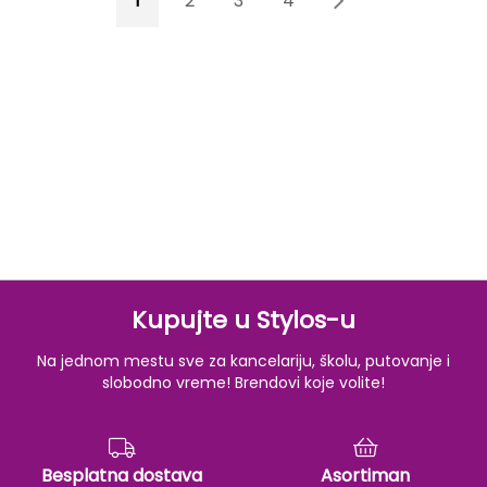
1
2
3
4
5
Kupujte u Stylos-u
Na jednom mestu sve za kancelariju, školu, putovanje i
slobodno vreme! Brendovi koje volite!
Besplatna dostava
Asortiman