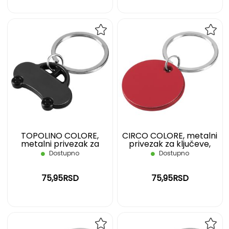
DODAJ
DOD
NA
NA
LISTU
LIST
ŽELJA
ŽELJ
TOPOLINO COLORE,
CIRCO COLORE, metalni
metalni privezak za
privezak za ključeve,
ključeve, crni
crveni
Dostupno
Dostupno
75,95RSD
75,95RSD