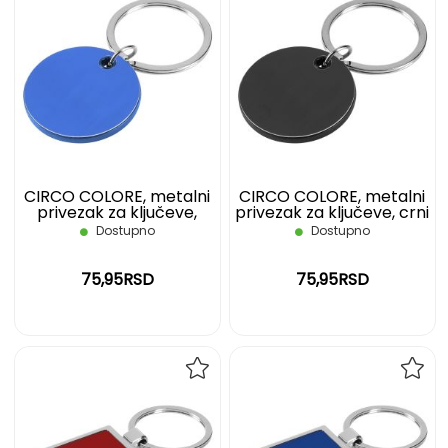
DODAJ
DOD
NA
NA
LISTU
LIST
ŽELJA
ŽELJ
CIRCO COLORE, metalni
CIRCO COLORE, metalni
privezak za ključeve,
privezak za ključeve, crni
plavi
Dostupno
Dostupno
75,95RSD
75,95RSD
DODAJ
DOD
NA
NA