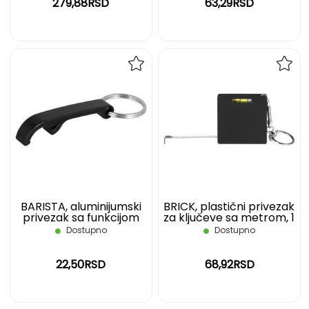
279,88RSD
63,29RSD
DODAJ
DOD
NA
NA
LISTU
LIST
ŽELJA
ŽELJ
BARISTA, aluminijumski
BRICK, plastični privezak
privezak sa funkcijom
za ključeve sa metrom, 1
otvarača crni
m, crni
Dostupno
Dostupno
22,50RSD
68,92RSD