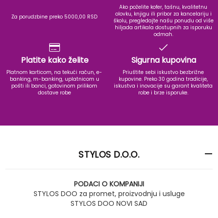
Ako poželite kofer, tašnu, kvalitetnu
olovku, knjigu ili pribor za kancelariju i
Za porudzbine preko 5000,00 RSD
školu, pregledajte našu ponudu od više
hiljada artikala dostupnih za isporuku
odmah.
Platite kako želite
Sigurna kupovina
Platnom karticom, na tekući račun, e-
Priuštite sebi iskustvo bezbrižne
banking, m-banking, uplatnicom u
kupovine. Preko 30 godina tradicije,
pošti ili banci, gotovinom prilikom
iskustva i inovacije su garant kvaliteta
dostave robe
robe i brze isporuke.
STYLOS D.O.O.
PODACI O KOMPANIJI
STYLOS DOO za promet, proizvodnju i usluge
STYLOS DOO NOVI SAD