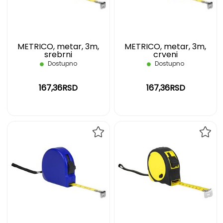
ŽELJA
ŽELJ
METRICO, metar, 3m,
METRICO, metar, 3m,
srebrni
crveni
Dostupno
Dostupno
167,36RSD
167,36RSD
DODAJ
DOD
NA
NA
LISTU
LIST
ŽELJA
ŽELJ