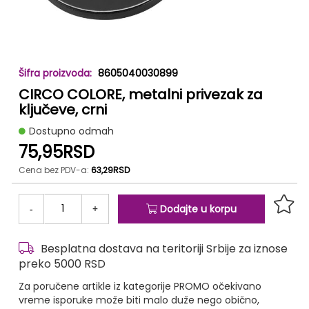
Skip
8605040030899
to
CIRCO COLORE, metalni privezak za
the
beginning
ključeve, crni
of
Dostupno odmah
the
75,95RSD
images
gallery
Cena bez PDV-a:
63,29RSD
-
+
Dodajte u korpu
Besplatna dostava na teritoriji Srbije za iznose
preko 5000 RSD
Za poručene artikle iz kategorije PROMO očekivano
vreme isporuke može biti malo duže nego obično,