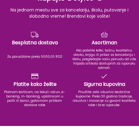
Na jednom mestu sve za kancelariju, školu, putovanje i
slobodno vreme! Brendovi koje volite!
Besplatna dostava
Asortiman
Ako poželite kofer, tašnu, kvalitetnu
olovku, knjigu ili pribor za kancelariju i
Za porudzbine preko 5000,00 RSD
školu, pregledajte našu ponudu od više
hiljada artikala dostupnih za isporuku
odmah.
Platite kako želite
Sigurna kupovina
Platnom karticom, na tekući račun, e-
Priuštite sebi iskustvo bezbrižne
banking, m-banking, uplatnicom u
kupovine. Preko 30 godina tradicije,
pošti ili banci, gotovinom prilikom
iskustva i inovacije su garant kvaliteta
dostave robe
robe i brze isporuke.