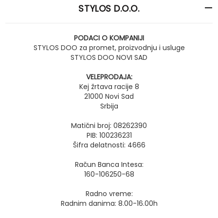
STYLOS D.O.O.
PODACI O KOMPANIJI
STYLOS DOO za promet, proizvodnju i usluge
STYLOS DOO NOVI SAD
VELEPRODAJA:
Kej žrtava racije 8
21000 Novi Sad
Srbija
Matični broj: 08262390
PIB: 100236231
Šifra delatnosti: 4666
Račun Banca Intesa:
160-106250-68
Radno vreme:
Radnim danima: 8.00-16.00h