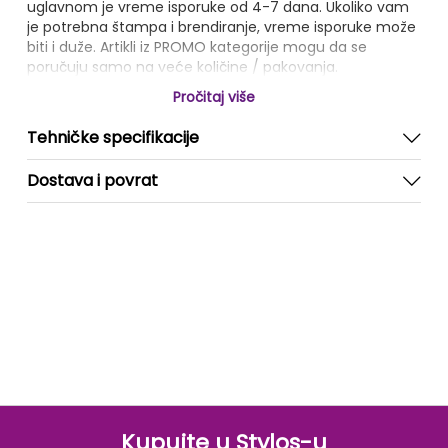
uglavnom je vreme isporuke od 4-7 dana. Ukoliko vam
je potrebna štampa i brendiranje, vreme isporuke može
biti i duže. Artikli iz PROMO kategorije mogu da se
poručuju samo na veće količine / pakovanja.
Pročitaj više
Tehničke specifikacije
Dostava i povrat
Kupujte u Stylos-u