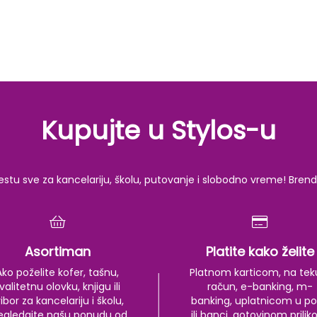
Kupujte u Stylos-u
u sve za kancelariju, školu, putovanje i slobodno vreme! Brendov
Asortiman
Platite kako želite
Ako poželite kofer, tašnu,
Platnom karticom, na tek
valitetnu olovku, knjigu ili
račun, e-banking, m-
ibor za kancelariju i školu,
banking, uplatnicom u po
egledajte našu ponudu od
ili banci, gotovinom prili