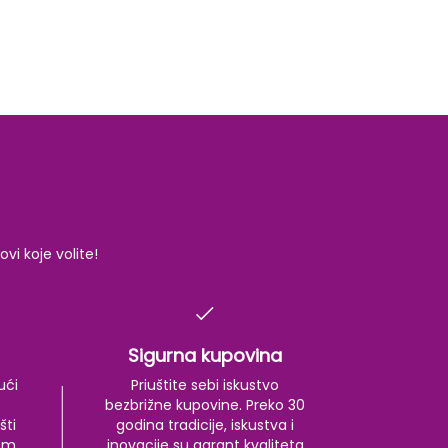
i koje volite!
Sigurna kupovina
ući
Priuštite sebi iskustvo
bezbrižne kupovine. Preko 30
šti
godina tradicije, iskustva i
kom
inovacije su garant kvaliteta