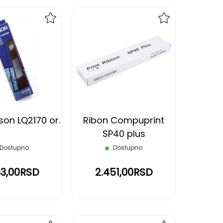
DODAJ
DODAJ
NA
NA
LISTU
LISTU
ŽELJA
ŽELJA
son LQ2170 or.
Ribon Compuprint
SP40 plus
Dostupno
Dostupno
63,00RSD
2.451,00RSD