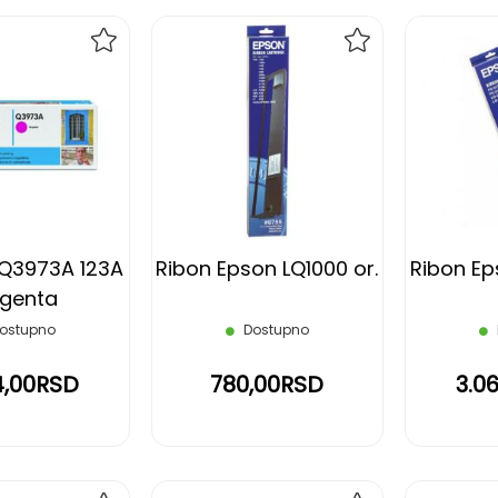
DODAJ
DODAJ
NA
NA
LISTU
LISTU
ŽELJA
ŽELJA
 Q3973A 123A
Ribon Epson LQ1000 or.
Ribon Ep
genta
ostupno
Dostupno
54,00RSD
780,00RSD
3.0