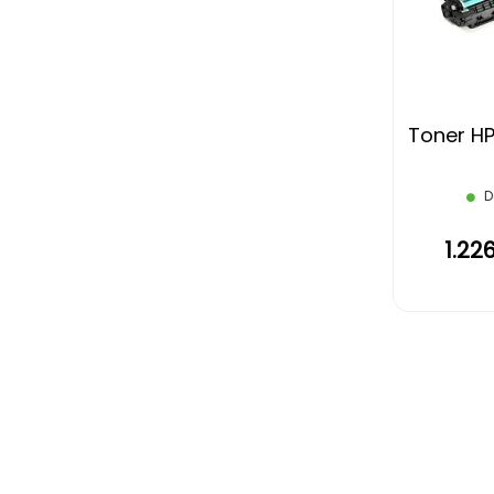
Toner HP 
D
1.22