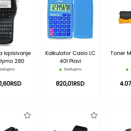
DODAJ
DODAJ
NA
NA
LISTU
LISTU
ŽELJA
ŽELJA
 ispisivanje
Kalkulator Casio LC
Toner M
 Dymo 280
401 Plavi
ostupno
Dostupno
51,60RSD
820,01RSD
4.0
DODAJ
DODAJ