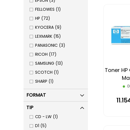
items
EPSON
3
item
FELLOWES
1
items
HP
72
items
KYOCERA
9
items
LEXMARK
15
items
PANASONIC
3
items
RICOH
17
items
SAMSUNG
13
Toner HP
item
SCOTCH
1
Ma
item
SHARP
1
D
FORMAT
11.1
TIP
item
CD - LW
1
items
D1
5