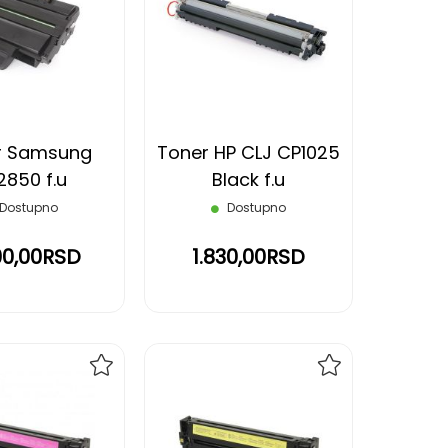
NA
NA
LISTU
LISTU
ŽELJA
ŽELJA
r Samsung
Toner HP CLJ CP1025
2850 f.u
Black f.u
Dostupno
Dostupno
00,00RSD
1.830,00RSD
DODAJ
DODAJ
NA
NA