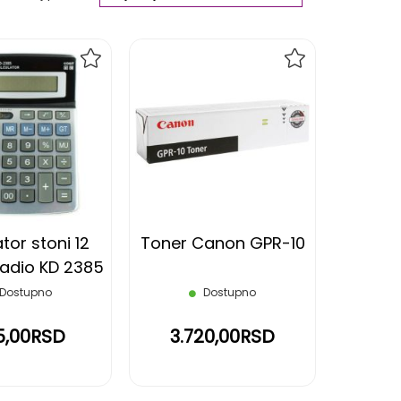
Ascending
Direction
DODAJ
DODAJ
NA
NA
LISTU
LISTU
ŽELJA
ŽELJA
tor stoni 12
Toner Canon GPR-10
adio KD 2385
Dostupno
Dostupno
5,00RSD
3.720,00RSD