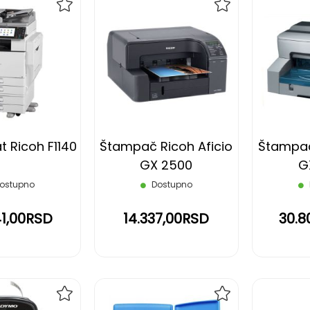
DODAJ
DODAJ
NA
NA
LISTU
LISTU
ŽELJA
ŽELJA
t Ricoh F1140
Štampač Ricoh Aficio
Štampač
GX 2500
G
ostupno
Dostupno
41,00RSD
14.337,00RSD
30.8