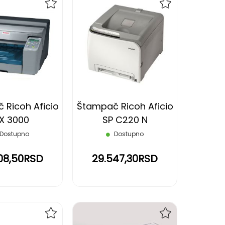
DODAJ
DODAJ
NA
NA
LISTU
LISTU
ŽELJA
ŽELJA
 Ricoh Aficio
Štampač Ricoh Aficio
X 3000
SP C220 N
Dostupno
Dostupno
08,50RSD
29.547,30RSD