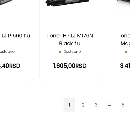
LISTU
LISTU
ŽELJA
ŽELJA
LJ P1560 f.u
Toner HP LJ M176N
Tone
Black f.u
Mag
ostupno
Dostupno
6,40RSD
1.605,00RSD
3.4
Page
You're currently reading p
Page
Page
Page
Pag
1
2
3
4
5