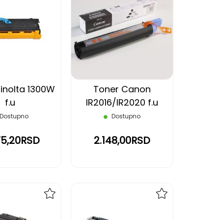
DODAJ
DODAJ
NA
NA
LISTU
LISTU
ŽELJA
ŽELJA
inolta 1300W
Toner Canon
f.u
IR2016/IR2020 f.u
Dostupno
Dostupno
75,20RSD
2.148,00RSD
DODAJ
DODAJ