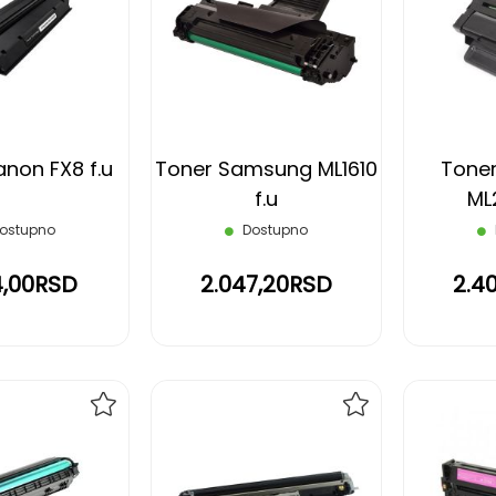
NA
NA
LISTU
LISTU
ŽELJA
ŽELJA
non FX8 f.u
Toner Samsung ML1610
Tone
f.u
ML
ostupno
Dostupno
4,00RSD
2.047,20RSD
2.4
DODAJ
DODAJ
NA
NA