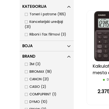
KATEGORIJA
items
Toneri i patrone
165
Kancelarijski uredjaji
items
31
items
Riboni i fax filmovi
3
BOJA
BRAND
items
3M
3
Kalkulat
items
BIROMAX
18
mesta 
C
items
CANON
21
D
items
CASIO
2
2.37
item
COMPUPRINT
1
items
DYMO
10