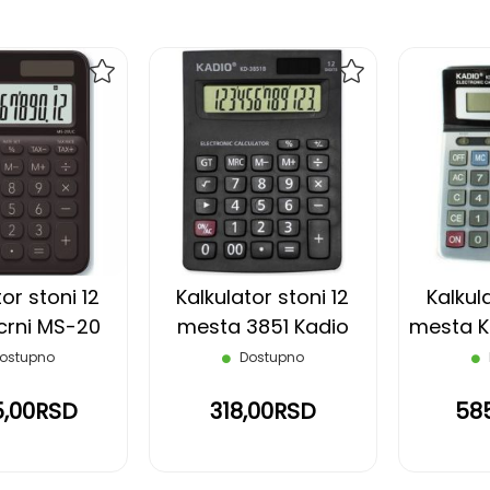
DODAJ
DODAJ
NA
NA
LISTU
LISTU
ŽELJA
ŽELJA
or stoni 12
Kalkulator stoni 12
Kalkula
crni MS-20
mesta 3851 Kadio
mesta K
ASIO
ostupno
Dostupno
5,00RSD
318,00RSD
58