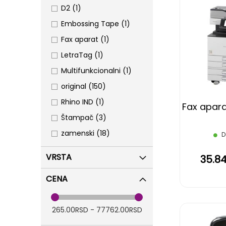
item
D2
1
item
Embossing Tape
1
item
Fax aparat
1
item
LetraTag
1
item
Multifunkcionalni
1
items
original
150
item
Rhino IND
1
Fax apara
items
Štampač
3
items
zamenski
18
D
VRSTA
35.8
CENA
265.00RSD - 77762.00RSD