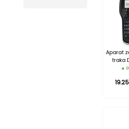
Aparat za
traka
D
19.2