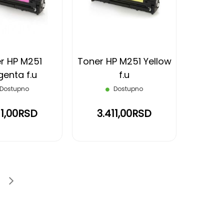
LISTU
LISTU
ŽELJA
ŽELJA
r HP M251
Toner HP M251 Yellow
enta f.u
f.u
Dostupno
Dostupno
11,00RSD
3.411,00RSD
age
e
Page
Sledeće