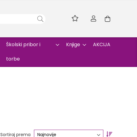
Skip
to
Korpa
Content
Školski pribor i
Knjige
AKCIJA
torbe
Set
Sortiraj prema