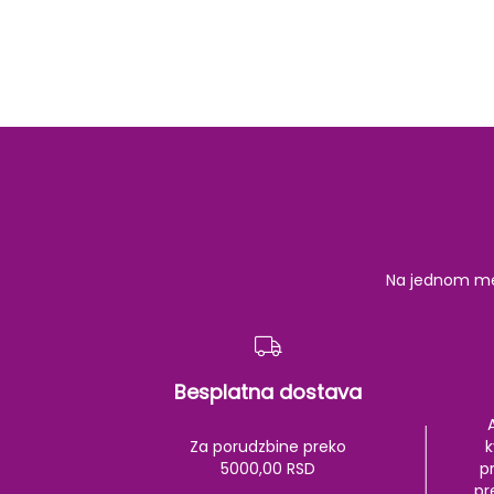
Na jednom mest
Besplatna dostava
Za porudzbine preko
k
5000,00 RSD
pr
pr