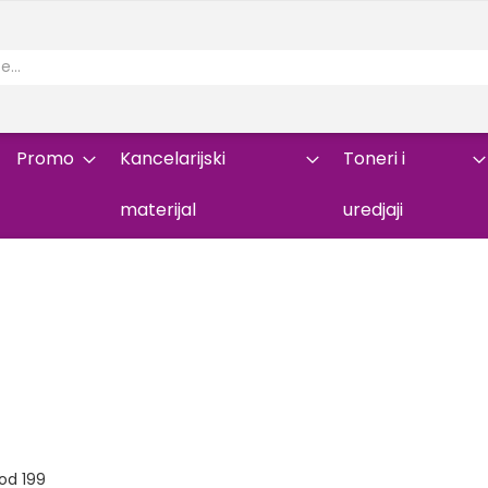
Promo
Kancelarijski
Toneri i
materijal
uredjaji
od
199