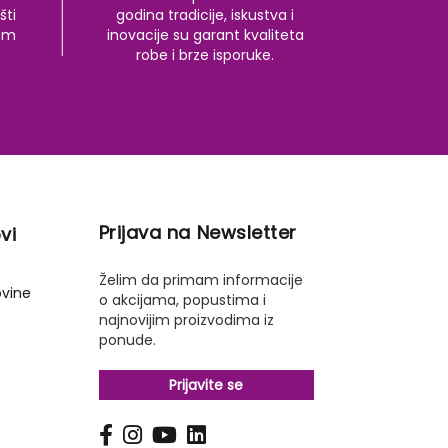
šti
godina tradicije, iskustva i
kom
inovacije su garant kvaliteta
robe i brze isporuke.
Prijava na Newsletter
vi
Želim da primam informacije
ovine
o akcijama, popustima i
najnovijim proizvodima iz
ponude.
Prijavite se