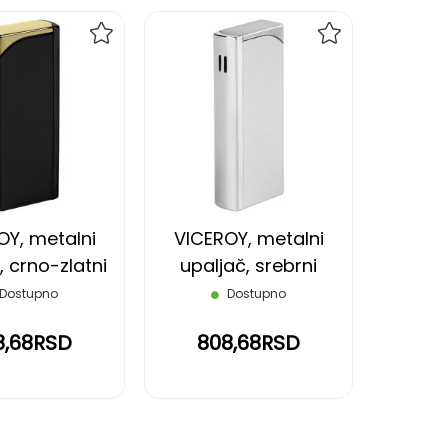
DODAJ
DODAJ
NA
NA
LISTU
LISTU
ŽELJA
ŽELJA
OY, metalni
VICEROY, metalni
, crno-zlatni
upaljač, srebrni
Dostupno
Dostupno
8,68RSD
808,68RSD