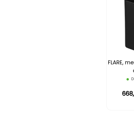
FLARE, met
D
668