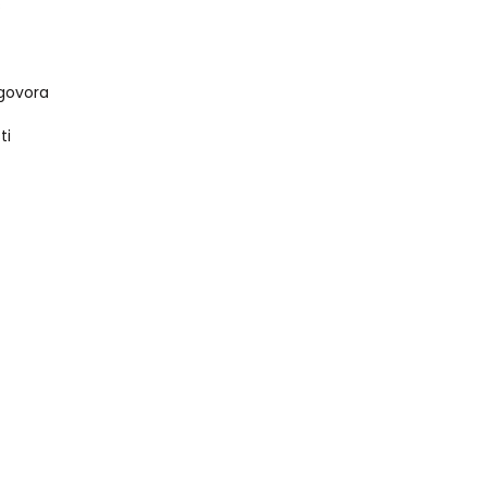
s
govora
ti