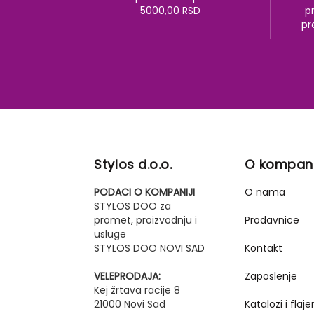
5000,00 RSD
pr
pr
Stylos d.o.o.
O kompani
PODACI O KOMPANIJI
O nama
STYLOS DOO za
promet, proizvodnju i
Prodavnice
usluge
STYLOS DOO NOVI SAD
Kontakt
VELEPRODAJA:
Zaposlenje
Kej žrtava racije 8
21000 Novi Sad
Katalozi i flajer