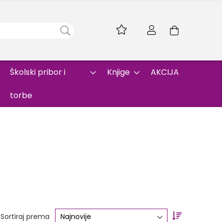
Skip
to
Korpa
Content
Školski pribor i
Knjige
AKCIJA
torbe
Set
Sortiraj prema