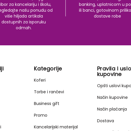
ibor za kancelariju i školu,
banking, uplatnicom u po
egledajte našu ponudu od
ili banci, gotovinom prili
više hiljada artikala
dostave robe
dostupnih za isporuku
odmah.
ji
Kategorije
Pravila i uslo
kupovine
Koferi
Opšti uslovi kup
Torbe i rančevi
Način kupovine
Business gift
Način plaćanja
Promo
Dostava
i
Kancelarijski materijal