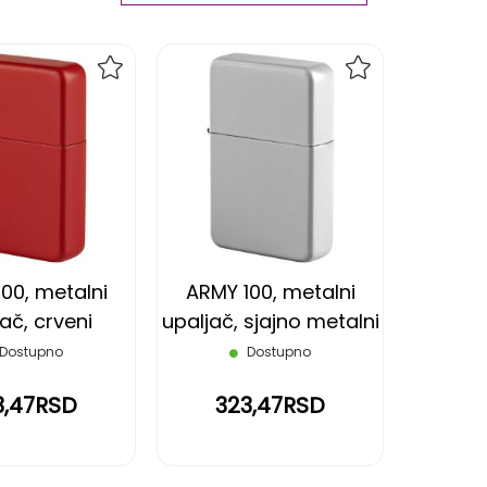
Ascending
Direction
DODAJ
DODAJ
NA
NA
LISTU
LISTU
ŽELJA
ŽELJA
00, metalni
ARMY 100, metalni
ač, crveni
upaljač, sjajno metalni
Dostupno
Dostupno
3,47RSD
323,47RSD