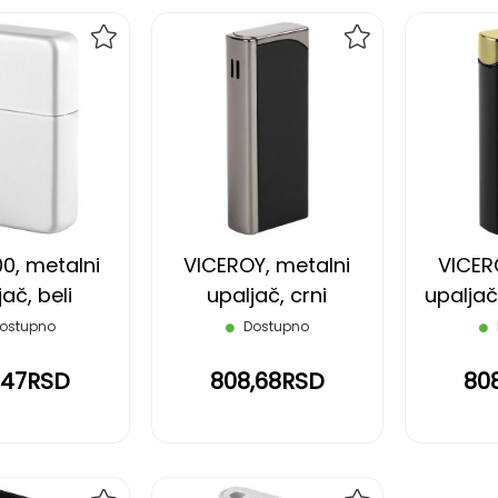
DODAJ
DODAJ
NA
NA
LISTU
LISTU
ŽELJA
ŽELJA
0, metalni
VICEROY, metalni
VICER
jač, beli
upaljač, crni
upaljač
ostupno
Dostupno
,47RSD
808,68RSD
80