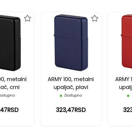
DODAJ
DODAJ
NA
NA
LISTU
LISTU
ŽELJA
ŽELJA
0, metalni
ARMY 100, metalni
ARMY 1
ač, crni
upaljač, plavi
upalj
ostupno
Dostupno
,47RSD
323,47RSD
32