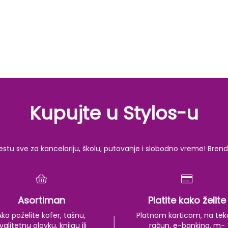
Kupujte u Stylos-u
u sve za kancelariju, školu, putovanje i slobodno vreme! Brendov
Asortiman
Platite kako želite
Ako poželite kofer, tašnu,
Platnom karticom, na tek
valitetnu olovku, knjigu ili
račun, e-banking, m-