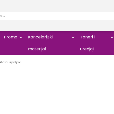
Promo
Kancelarijski
Toneri i
materijal
uredjaji
talni upaljači