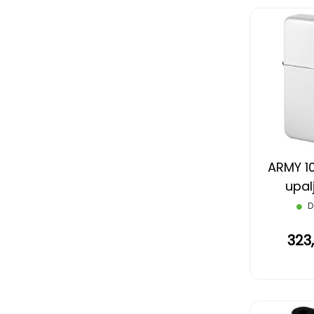
ARMY 10
upal
D
323