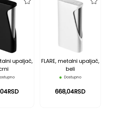
DODAJ
DODAJ
NA
NA
LISTU
LISTU
ŽELJA
ŽELJA
alni upaljač,
FLARE, metalni upaljač,
crni
beli
ostupno
Dostupno
,04RSD
668,04RSD