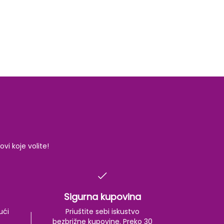
i koje volite!
Sigurna kupovina
ući
Priuštite sebi iskustvo
bezbrižne kupovine. Preko 30