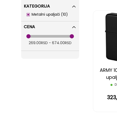
KATEGORIJA
items
Metalni upaljači
10
CENA
269.00RSD - 674.00RSD
ARMY 10
upalj
D
323