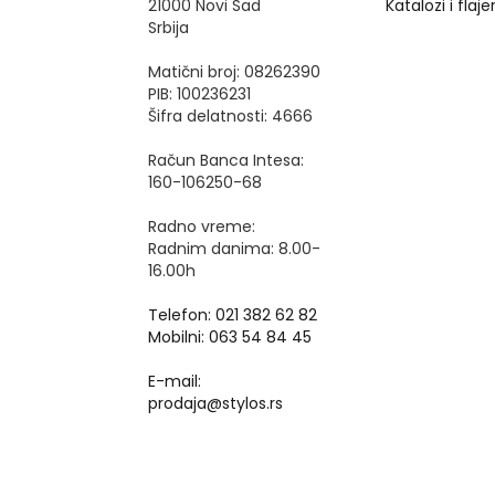
21000 Novi Sad
Katalozi i flajer
Srbija
Matični broj: 08262390
PIB: 100236231
Šifra delatnosti: 4666
Račun Banca Intesa:
160-106250-68
Radno vreme:
Radnim danima: 8.00-
16.00h
Telefon: 021 382 62 82
Mobilni: 063 54 84 45
E-mail:
prodaja@stylos.rs