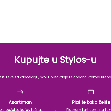
Kupujte u Stylos-u
u sve za kancelariju, školu, putovanje i slobodno vreme! Brendov
Asortiman
Platite kako želite
Ako poželite kofer, tašnu,
Platnom karticom, na tek