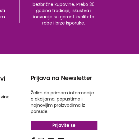
bezbrižne kupovine. Preko 30
šti
godina tradicije, iskustva i
kom
inovacije su garant kvaliteta
robe i brze isporuke.
Prijava na Newsletter
vi
Želim da primam informacije
ovine
o akcijama, popustima i
najnovijim proizvodima iz
ponude.
Prijavite se