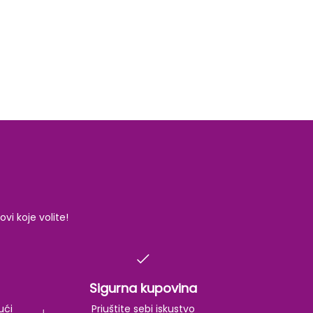
i koje volite!
Sigurna kupovina
ući
Priuštite sebi iskustvo