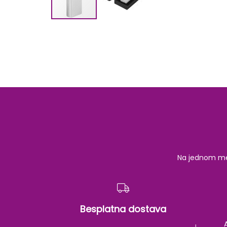
Skip
to
the
beginning
of
the
images
gallery
Na jednom mest
Besplatna dostava