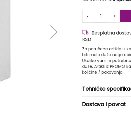
-
+
Besplatna dostava
RSD
Za poručene artikle iz
biti malo duže nego ob
Ukoliko vam je potrebna
duže. Artikli iz PROMO 
količine / pakovanja.
Tehničke specifika
Dostava i povrat