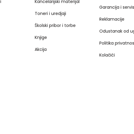
i
Kancelarijski materijal
Garancija i servi
Toneri i uredjaji
Reklamacije
Školski pribor i torbe
Odustanak od u
Knjige
Politika privatnos
Akcija
Kolačići