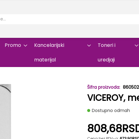
Promo
Kancelarijski
Toneri i
materijal
uredjaji
86050
VICEROY, me
Dostupno odmah
808,68RS
Cena bez PDV-a:
673,90RS