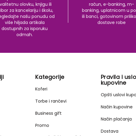
valitetnu olovku, knjigu ili
račun, e-banking, m-
ibor za kancelariju i školu,
banking, uplatnicom u po
egledajte našu ponudu od
ili banci, gotovinom prili
više hiljada artikala
dostave robe
dostupnih za isporuku
odmah.
ji
Kategorije
Pravila i uslo
kupovine
Koferi
Opšti uslovi kup
Torbe i rančevi
Način kupovine
Business gift
Način plaćanja
Promo
Dostava