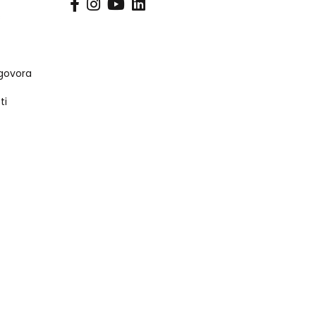
s
govora
ti