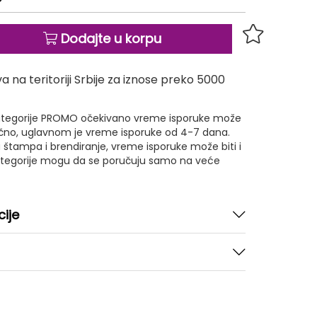
Dodajte u korpu
 na teritoriji Srbije za iznose preko 5000
 kategorije PROMO očekivano vreme isporuke može
ično, uglavnom je vreme isporuke od 4-7 dana.
 štampa i brendiranje, vreme isporuke može biti i
kategorije mogu da se poručuju samo na veće
cije