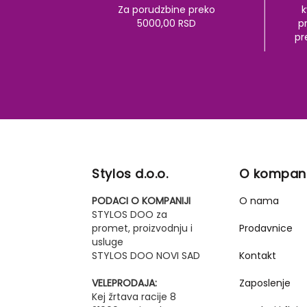
Za porudzbine preko
k
5000,00 RSD
pr
pr
Stylos d.o.o.
O kompani
PODACI O KOMPANIJI
O nama
STYLOS DOO za
promet, proizvodnju i
Prodavnice
usluge
STYLOS DOO NOVI SAD
Kontakt
VELEPRODAJA:
Zaposlenje
Kej žrtava racije 8