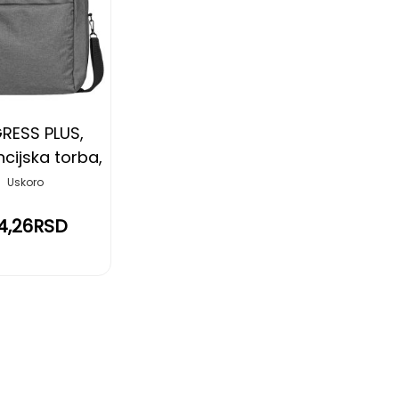
NA
LISTU
ŽELJA
ESS PLUS,
cijska torba,
mno siva
Uskoro
14,26RSD