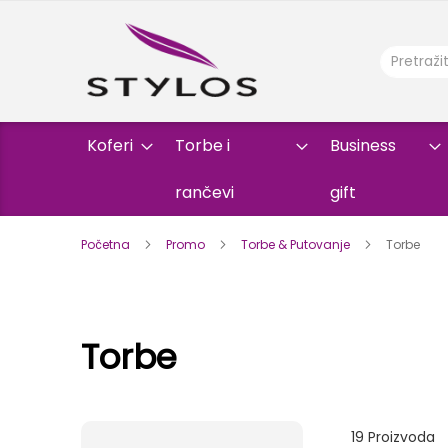
Koferi
Torbe i
Business
rančevi
gift
Početna
Promo
Torbe & Putovanje
Torbe
Torbe
19
Proizvoda