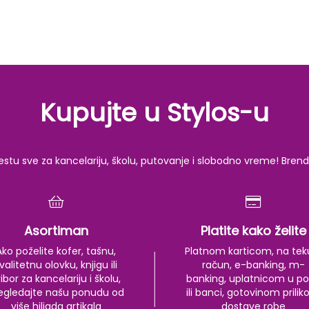
Kupujte u Stylos-u
u sve za kancelariju, školu, putovanje i slobodno vreme! Brendov
Asortiman
Platite kako želite
Ako poželite kofer, tašnu,
Platnom karticom, na tek
valitetnu olovku, knjigu ili
račun, e-banking, m-
ibor za kancelariju i školu,
banking, uplatnicom u po
egledajte našu ponudu od
ili banci, gotovinom prili
više hiljada artikala
dostave robe