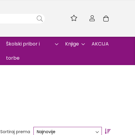
Skip
to
Korpa
Content
Školski pribor i
Knjige
AKCIJA
torbe
Set
Sortiraj prema