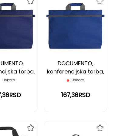
DODAJ
DODAJ
NA
NA
LISTU
LISTU
ŽELJA
ŽELJA
UMENTO,
DOCUMENTO,
cijska torba,
konferencijska torba,
plava
rojal plava
Uskoro
Uskoro
7,36RSD
167,36RSD