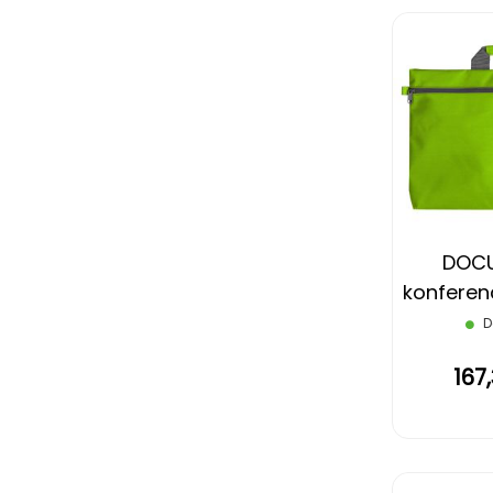
DOC
konferenc
svetl
D
167