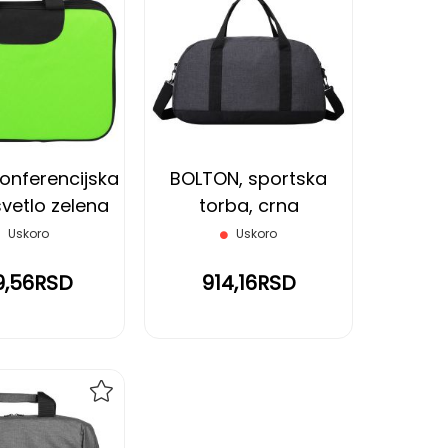
DODAJ
DODAJ
NA
NA
LISTU
LISTU
ŽELJA
ŽELJA
onferencijska
BOLTON, sportska
svetlo zelena
torba, crna
Uskoro
Uskoro
9,56RSD
914,16RSD
DODAJ