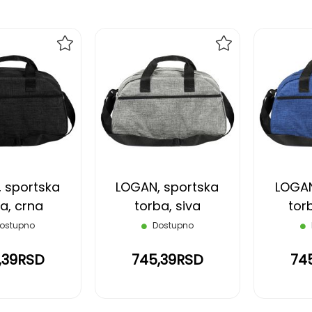
DODAJ
DODAJ
NA
NA
LISTU
LISTU
ŽELJA
ŽELJA
 sportska
LOGAN, sportska
LOGAN
a, crna
torba, siva
tor
ostupno
Dostupno
,39RSD
745,39RSD
74