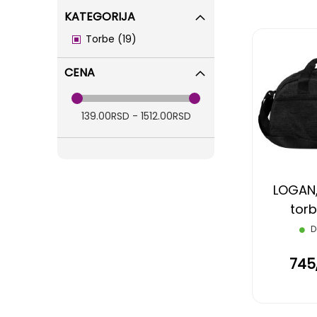
KATEGORIJA
items
Torbe
19
CENA
139.00RSD - 1512.00RSD
LOGAN,
torb
D
745