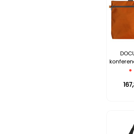
DOC
konferenc
nara
167