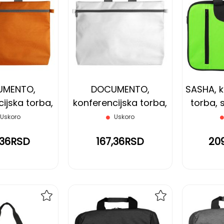
DODAJ
DODAJ
NA
NA
LISTU
LISTU
ŽELJA
ŽELJA
UMENTO,
DOCUMENTO,
SASHA, k
ijska torba,
konferencijska torba,
torba, 
ndžasta
bela
Uskoro
Uskoro
,36RSD
167,36RSD
20
DODAJ
DODAJ