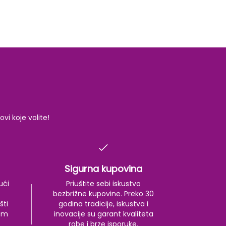
i koje volite!
Sigurna kupovina
ući
Priuštite sebi iskustvo
bezbrižne kupovine. Preko 30
šti
godina tradicije, iskustva i
kom
inovacije su garant kvaliteta
robe i brze isporuke.