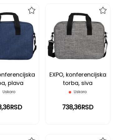
DODAJ
DODAJ
NA
NA
LISTU
LISTU
ŽELJA
ŽELJA
onferencijska
EXPO, konferencijska
ba, plava
torba, siva
Uskoro
Uskoro
8,36RSD
738,36RSD