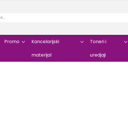
Promo
Kancelarijski
Toneri i
materijal
uredjaji