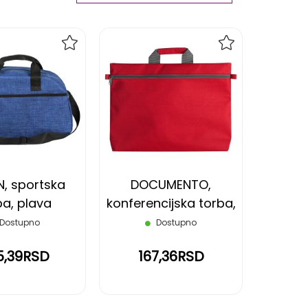
Ascending
Direction
DODAJ
DODAJ
NA
NA
LISTU
LISTU
ŽELJA
ŽELJA
, sportska
DOCUMENTO,
ba, plava
konferencijska torba,
crvena
Dostupno
Dostupno
5,39RSD
167,36RSD