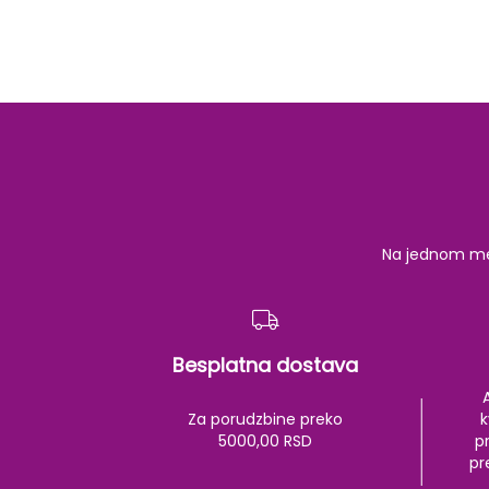
Na jednom mest
Besplatna dostava
Za porudzbine preko
k
5000,00 RSD
pr
pr