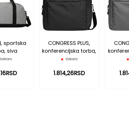
NA
NA
LISTU
LISTU
ŽELJA
ŽELJA
, sportska
CONGRESS PLUS,
CONGR
a, siva
konferencijska torba,
konferen
crna
ta
Uskoro
Uskoro
,16RSD
1.814,26RSD
1.8