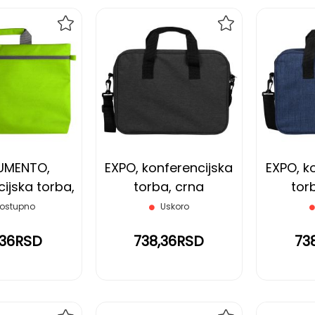
DODAJ
DODAJ
NA
NA
LISTU
LISTU
ŽELJA
ŽELJA
UMENTO,
EXPO, konferencijska
EXPO, k
ijska torba,
torba, crna
tor
o zelena
ostupno
Uskoro
,36RSD
738,36RSD
73