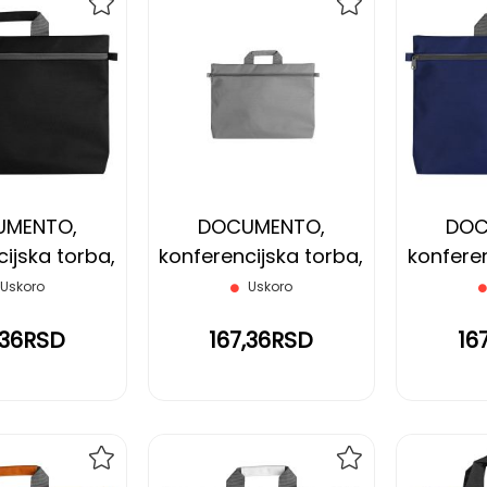
DODAJ
DODAJ
NA
NA
LISTU
LISTU
ŽELJA
ŽELJA
UMENTO,
DOCUMENTO,
DOC
ijska torba,
konferencijska torba,
konferen
crna
siva
Uskoro
Uskoro
,36RSD
167,36RSD
16