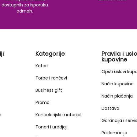
dostupnih za isporuku
odmah.
ji
Kategorije
Pravila i uslo
kupovine
Koferi
Opšti uslovi kup
Torbe i rančevi
Način kupovine
Business gift
Način plaćanja
Promo
Dostava
i
Kancelarijski materijal
Garancija i servi
Toneri i uredjaji
Reklamacije