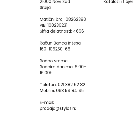
21000 Novi Sad
Katalozi i flajer
Srbija
Matični broj: 08262390
PIB: 100236231
Šifra delatnosti: 4666
Račun Banca Intesa:
160-106250-68
Radno vreme:
Radnim danima: 8.00-
16.00h
Telefon: 021 382 62 82
Mobilni: 063 54 84 45
E-mail:
prodaja@stylos.rs