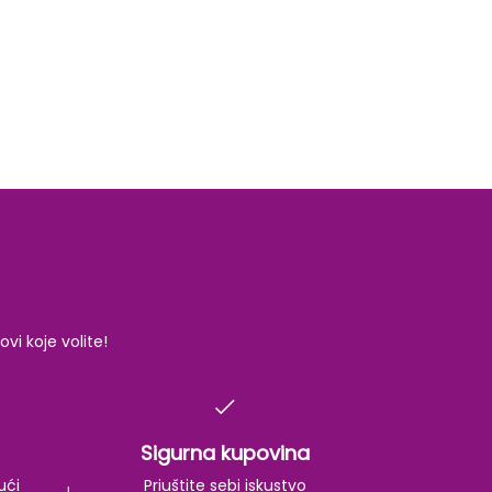
i koje volite!
Sigurna kupovina
ući
Priuštite sebi iskustvo