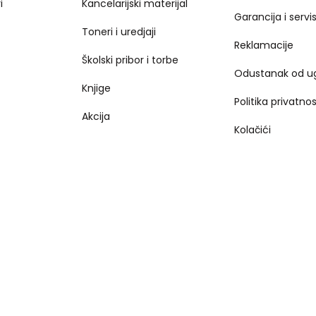
i
Kancelarijski materijal
Garancija i servi
Toneri i uredjaji
Reklamacije
Školski pribor i torbe
Odustanak od u
Knjige
Politika privatnos
Akcija
Kolačići