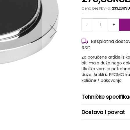
Cena bez PDV-a:
233,23RSD
-
+
Besplatna dostava
RSD
Za poručene artikle iz
biti malo duže nego ob
Ukoliko vam je potrebna
duže. Artikli iz PROMO 
količine / pakovanja.
Tehničke specifika
Dostava i povrat