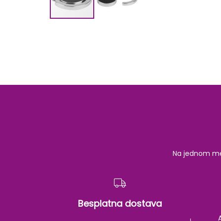
Skip
to
the
beginning
of
the
images
gallery
Na jednom mest
Besplatna dostava