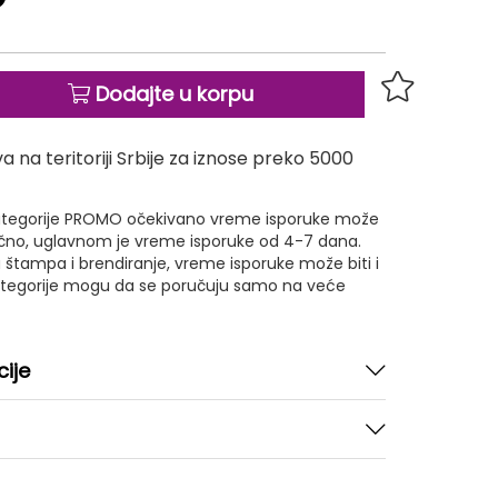
Dodajte u korpu
 na teritoriji Srbije za iznose preko 5000
 kategorije PROMO očekivano vreme isporuke može
ično, uglavnom je vreme isporuke od 4-7 dana.
 štampa i brendiranje, vreme isporuke može biti i
kategorije mogu da se poručuju samo na veće
cije