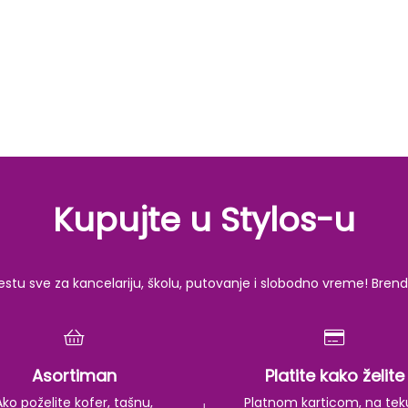
Kupujte u Stylos-u
u sve za kancelariju, školu, putovanje i slobodno vreme! Brendov
Asortiman
Platite kako želite
Ako poželite kofer, tašnu,
Platnom karticom, na tek