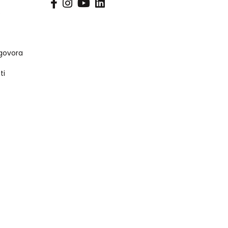
s
govora
ti