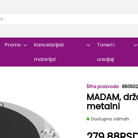
Promo
Kancelarijski
Toneri i
materijal
uredjaji
860502
MADAM, drža
metalni
Dostupno odmah
279,88RS