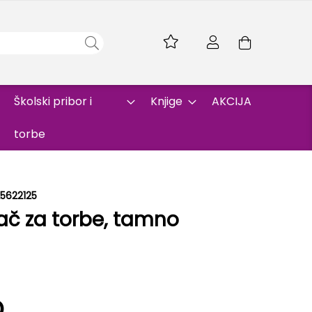
Skip
to
Korpa
Content
Školski pribor i
Knjige
AKCIJA
torbe
5622125
č za torbe, tamno
D