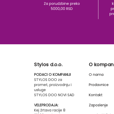
Za porudzbine preko
k
5000,00 RSD
pr
pr
Stylos d.o.o.
O kompani
PODACI O KOMPANIJI
O nama
STYLOS DOO za
promet, proizvodnju i
Prodavnice
usluge
STYLOS DOO NOVI SAD
Kontakt
VELEPRODAJA:
Zaposlenje
Kej žrtava racije 8