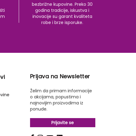
bezbrižne kupovine. Preko 30
šti
godina tradicije, iskustva i
kom
inovacije su garant kvaliteta
robe i brze isporuke.
Prijava na Newsletter
vi
Želim da primam informacije
ovine
o akcijama, popustima i
najnovijim proizvodima iz
ponude.
Prijavite se