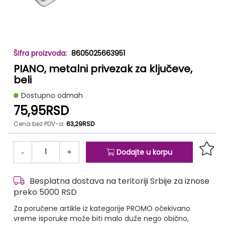
Skip
8605025663951
to
PIANO, metalni privezak za ključeve,
the
beginning
beli
of
Dostupno odmah
the
75,95RSD
images
gallery
Cena bez PDV-a:
63,29RSD
-
+
Dodajte u korpu
Besplatna dostava na teritoriji Srbije za iznose
preko 5000 RSD
Za poručene artikle iz kategorije PROMO očekivano
vreme isporuke može biti malo duže nego obično,