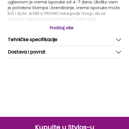
uglavnom je vreme isporuke od 4-7 dana. Ukoliko vam
je potrebna štampa i brendiranje, vreme isporuke može
biti i duže. Artikli iz PROMO kategorije mogu da se
poručuju samo na veće količine / pakovanja.
Pročitaj više
Tehničke specifikacije
Dostava i povrat
Kupujte u Stylos-u