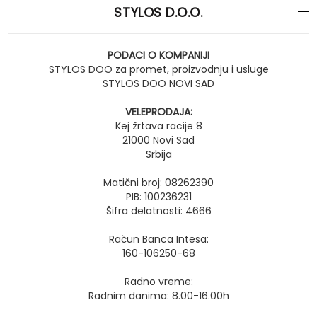
STYLOS D.O.O.
PODACI O KOMPANIJI
STYLOS DOO za promet, proizvodnju i usluge
STYLOS DOO NOVI SAD
VELEPRODAJA:
Kej žrtava racije 8
21000 Novi Sad
Srbija
Matični broj: 08262390
PIB: 100236231
Šifra delatnosti: 4666
Račun Banca Intesa:
160-106250-68
Radno vreme:
Radnim danima: 8.00-16.00h