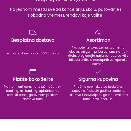
Na jednom mestu sve za kancelariju, školu, putovanje i
slobodno vreme! Brendovi koje volite!
Besplatna dostava
Asortiman
Ako poželite kofer, tašnu, kvalitetnu
olovku, knjigu ili pribor za kancelariju i
Za porudzbine preko 5000,00 RSD
školu, pregledajte našu ponudu od više
hiljada artikala dostupnih za isporuku
odmah.
Platite kako želite
Sigurna kupovina
Platnom karticom, na tekući račun, e-
Priuštite sebi iskustvo bezbrižne
banking, m-banking, uplatnicom u
kupovine. Preko 30 godina tradicije,
pošti ili banci, gotovinom prilikom
iskustva i inovacije su garant kvaliteta
dostave robe
robe i brze isporuke.