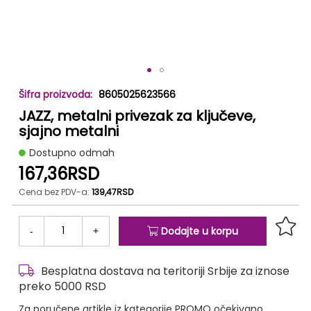
Skip
8605025623566
to
JAZZ, metalni privezak za ključeve,
the
beginning
sjajno metalni
of
Dostupno odmah
the
167,36RSD
images
gallery
Cena bez PDV-a:
139,47RSD
-
+
Dodajte u korpu
Besplatna dostava na teritoriji Srbije za iznose
preko 5000 RSD
Za poručene artikle iz kategorije PROMO očekivano