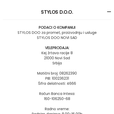
STYLOS D.O.O.
PODACI O KOMPANIJI
STYLOS DOO za promet, proizvodnju i usluge
STYLOS DOO NOVI SAD
VELEPRODAJA:
Kej žrtava racije 8
21000 Novi Sad
Srbija
Matični broj: 08262390
PIB: 100236231
Šifra delatnosti: 4666
Račun Banca Intesa:
160-106250-68
Radno vreme: