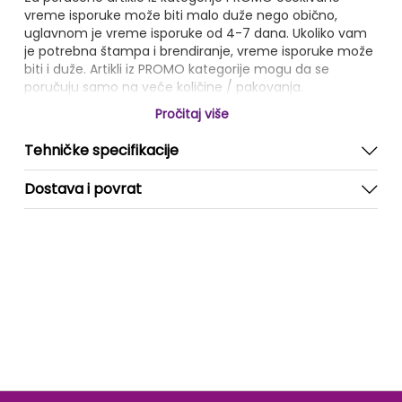
vreme isporuke može biti malo duže nego obično,
uglavnom je vreme isporuke od 4-7 dana. Ukoliko vam
je potrebna štampa i brendiranje, vreme isporuke može
biti i duže. Artikli iz PROMO kategorije mogu da se
poručuju samo na veće količine / pakovanja.
Pročitaj više
Tehničke specifikacije
Dostava i povrat