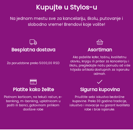
Kupujte u Stylos-u
Na jednom mestu sve za kancelariju, školu, putovanje i
slobodno vreme! Brendovi koje volite!
Besplatna dostava
Asortiman
Ako poželite kofer, tašnu, kvalitetnu
olovku, knjigu ili pribor za kancelariju i
Za porudzbine preko 5000,00 RSD
školu, pregledajte našu ponudu od više
hiljada artikala dostupnih za isporuku
odmah.
Platite kako želite
Sigurna kupovina
Platnom karticom, na tekući račun, e-
Priuštite sebi iskustvo bezbrižne
banking, m-banking, uplatnicom u
kupovine. Preko 30 godina tradicije,
pošti ili banci, gotovinom prilikom
iskustva i inovacije su garant kvaliteta
dostave robe
robe i brze isporuke.