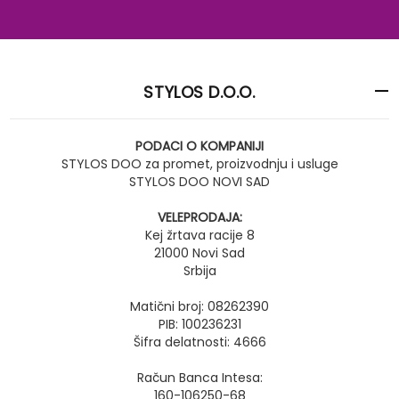
STYLOS D.O.O.
PODACI O KOMPANIJI
STYLOS DOO za promet, proizvodnju i usluge
STYLOS DOO NOVI SAD
VELEPRODAJA:
Kej žrtava racije 8
21000 Novi Sad
Srbija
Matični broj: 08262390
PIB: 100236231
Šifra delatnosti: 4666
Račun Banca Intesa:
160-106250-68