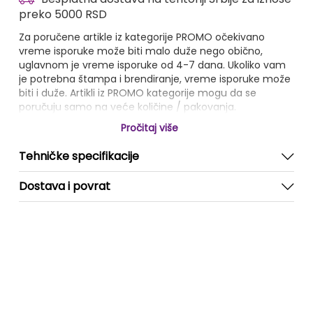
preko 5000 RSD
Za poručene artikle iz kategorije PROMO očekivano
vreme isporuke može biti malo duže nego obično,
uglavnom je vreme isporuke od 4-7 dana. Ukoliko vam
je potrebna štampa i brendiranje, vreme isporuke može
biti i duže. Artikli iz PROMO kategorije mogu da se
poručuju samo na veće količine / pakovanja.
Pročitaj više
Tehničke specifikacije
Dostava i povrat