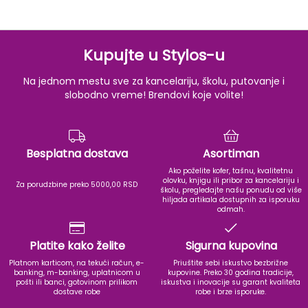
Kupujte u Stylos-u
Na jednom mestu sve za kancelariju, školu, putovanje i
slobodno vreme! Brendovi koje volite!
Besplatna dostava
Asortiman
Ako poželite kofer, tašnu, kvalitetnu
olovku, knjigu ili pribor za kancelariju i
Za porudzbine preko 5000,00 RSD
školu, pregledajte našu ponudu od više
hiljada artikala dostupnih za isporuku
odmah.
Platite kako želite
Sigurna kupovina
Platnom karticom, na tekući račun, e-
Priuštite sebi iskustvo bezbrižne
banking, m-banking, uplatnicom u
kupovine. Preko 30 godina tradicije,
pošti ili banci, gotovinom prilikom
iskustva i inovacije su garant kvaliteta
dostave robe
robe i brze isporuke.