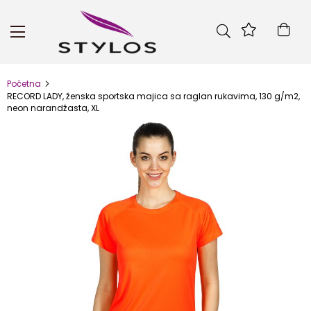
Skip
to
Kor
Content
Početna
RECORD LADY, ženska sportska majica sa raglan rukavima, 130 g/m2,
neon narandžasta, XL
Skip
to
the
end
of
the
images
gallery