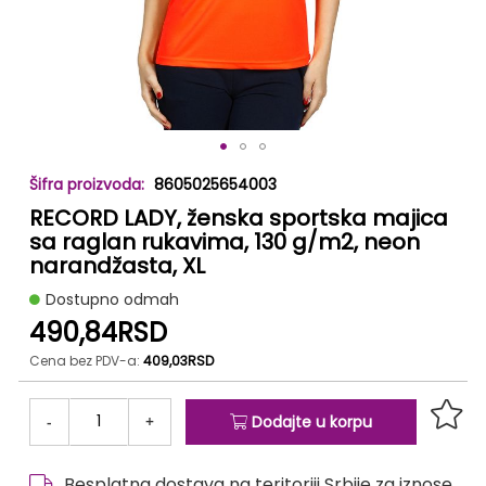
Skip
8605025654003
to
RECORD LADY, ženska sportska majica
the
beginning
sa raglan rukavima, 130 g/m2, neon
of
narandžasta, XL
the
Dostupno odmah
images
gallery
490,84RSD
Cena bez PDV-a:
409,03RSD
-
+
Dodajte u korpu
Besplatna dostava na teritoriji Srbije za iznose